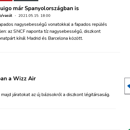
uigo már Spanyolországban is
o/vasút
·
2021.05.15. 18:00
apados nagysebességű vonatokkal a fapados repülés
llen: az SNCF naponta tíz nagysebességű, diszkont
natpárt kínál Madrid és Barcelona között.
ban a Wizz Air
t majd járatokat az új bázisokról
a diszkont légitársaság.