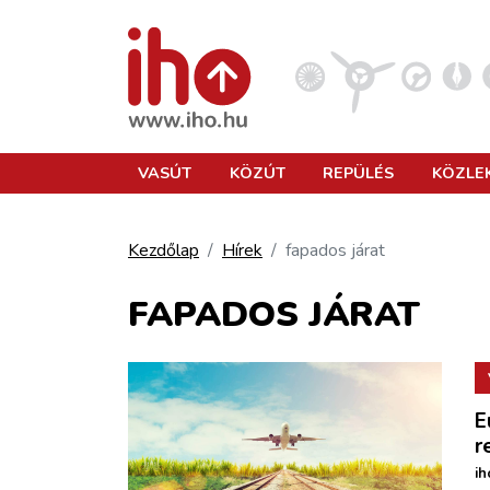
VASÚT
VASÚT
KÖZÚT
REPÜLÉS
KÖZLE
KÖZÚT
Kezdőlap
Hírek
fapados járat
REPÜLÉS
FAPADOS JÁRAT
KÖZLEKEDÉSFEJLESZTÉS
E
ELLÁTÁSI LÁNC
r
ih