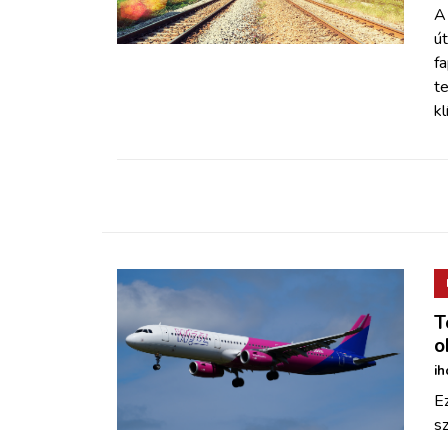
ZÖLDÚT
A
ú
fa
HAJÓZÁS
te
kl
BLOG
ARCHÍVUM
WEBSHOP
BELÉPÉS
T
o
REGISZTRÁCIÓ
ih
Ez
s