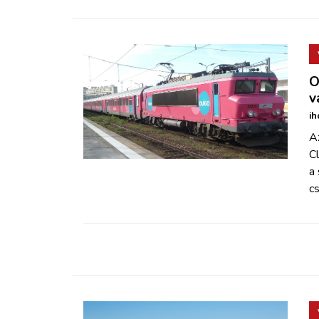
O
v
ih
A
Cl
a 
cs