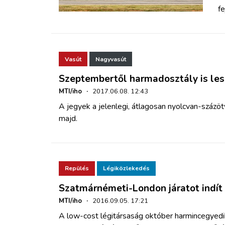
fe
Vasút
Nagyvasút
Szeptembertől harmadosztály is les
MTI/iho
·
2017.06.08. 12:43
A jegyek a jelenlegi, átlagosan nyolcvan-százö
majd.
Repülés
Légiközlekedés
Szatmárnémeti-London járatot indít 
MTI/iho
·
2016.09.05. 17:21
A low-cost légitársaság
október harmincegyed