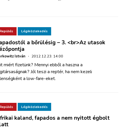
Repülés
Légiközlekedés
apadostól a bőrülésig – 3. <br>Az utasok
ézőpontja
rkowitz István
·
2012.12.23. 14:00
t miért fizetünk? Mennyi ebből a haszna a
gitársaságnak? Jól teszi a reptér, ha nem kezeli
llenségként a low-fare-eket.
Repülés
Légiközlekedés
frikai kaland, fapados a nem nyitott égbolt
latt