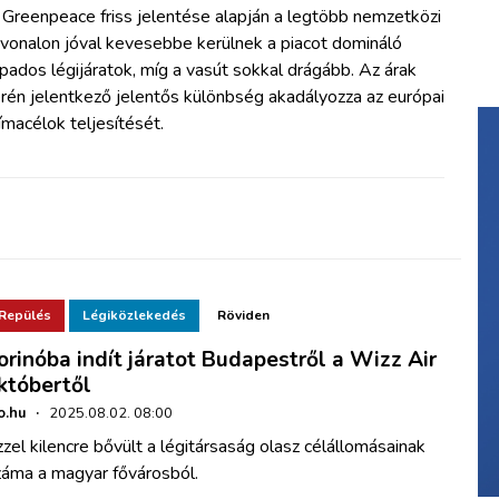
 Greenpeace friss jelentése alapján a legtöbb nemzetközi
tvonalon jóval kevesebbe kerülnek a piacot domináló
pados légijáratok, míg a vasút sokkal drágább. Az árak
rén jelentkező jelentős különbség akadályozza az európai
ímacélok teljesítését.
Repülés
Légiközlekedés
Röviden
orinóba indít járatot Budapestről a Wizz Air
któbertől
o.hu
·
2025.08.02. 08:00
zel kilencre bővült a légitársaság olasz célállomásainak
záma a magyar fővárosból.