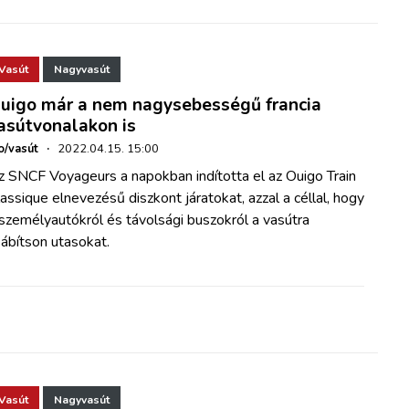
Vasút
Nagyvasút
uigo már a nem nagysebességű francia
asútvonalakon is
o/vasút
·
2022.04.15. 15:00
z SNCF Voyageurs a napokban indította el az Ouigo Train
assique elnevezésű diszkont járatokat, azzal a céllal, hogy
személyautókról és távolsági buszokról a vasútra
ábítson utasokat.
Vasút
Nagyvasút