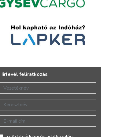
Hírlevél feliratkozás
Vezetéknév
Keresztnév
E-mail cím
az
Adatvédelmi és adatkezelési