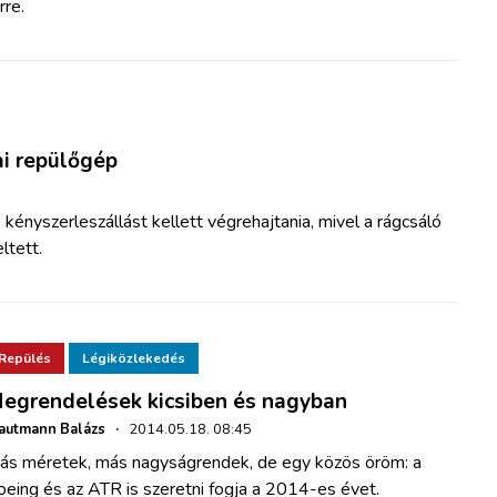
re.
ai repülőgép
kényszerleszállást kellett végrehajtania, mivel a rágcsáló
ltett
.
Repülés
Légiközlekedés
egrendelések kicsiben és nagyban
autmann Balázs
·
2014.05.18. 08:45
ás méretek, más nagyságrendek, de egy közös öröm: a
eing és az ATR is szeretni fogja a 2014-es évet.