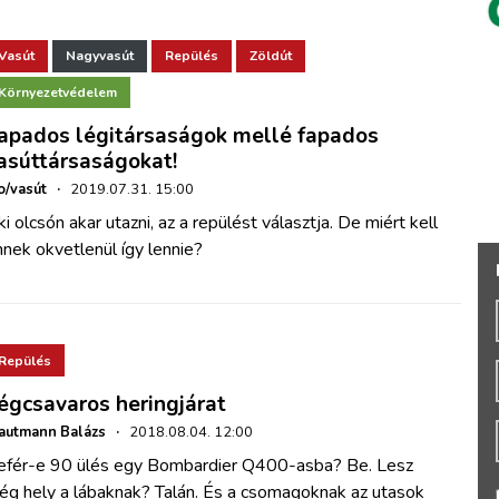
Vasút
Nagyvasút
Repülés
Zöldút
Környezetvédelem
apados légitársaságok mellé fapados
asúttársaságokat!
o/vasút
·
2019.07.31. 15:00
i olcsón akar utazni, az a repülést választja. De miért kell
nek okvetlenül így lennie?
Repülés
égcsavaros heringjárat
autmann Balázs
·
2018.08.04. 12:00
efér-e 90 ülés egy Bombardier Q400-asba? Be. Lesz
lég hely a lábaknak? Talán. És a csomagoknak az utasok