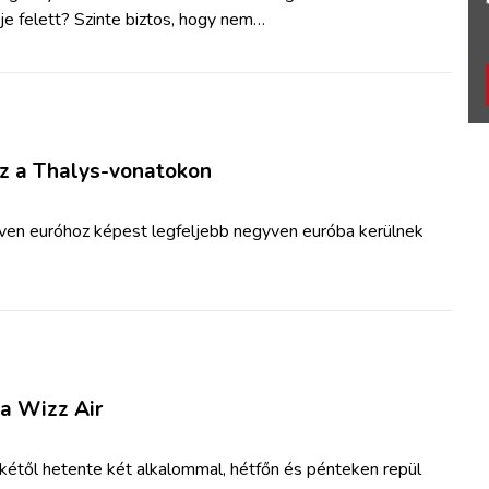
je felett? Szinte biztos, hogy nem…
z a Thalys-vonatokon
tven euróhoz képest legfeljebb negyven euróba kerülnek
a Wizz Air
ikétől
hetente két alkalommal, hétfőn és pénteken repül