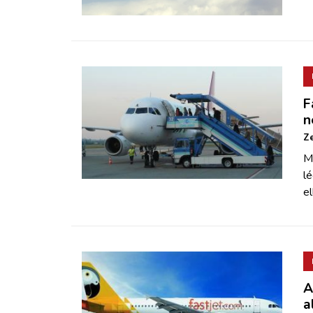
F
n
Ze
Mi
lé
e
A
a