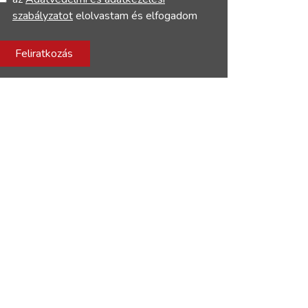
szabályzatot
elolvastam és elfogadom
Feliratkozás