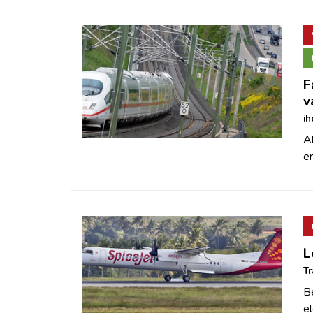
F
v
ih
Ak
en
L
Tr
B
e