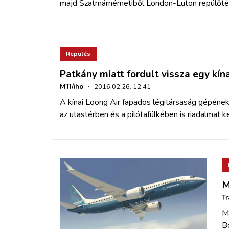
majd Szatmárnémetiből London-Luton repülőtér
Repülés
Patkány miatt fordult vissza egy kín
MTI/iho
·
2016.02.26. 12:41
A kínai Loong Air fapados légitársaság gépének 
az utastérben és a pilótafülkében is
riadalmat ke
M
Tr
M
Bo