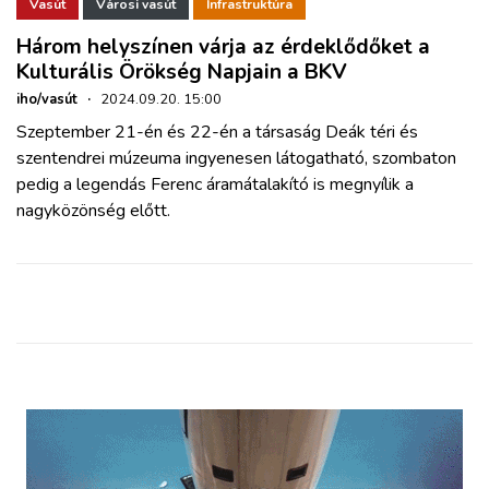
ZÖLDÚT
Vasút
Városi vasút
Infrastruktúra
Három helyszínen várja az érdeklődőket a
Kulturális Örökség Napjain a BKV
HAJÓZÁS
iho/vasút
·
2024.09.20. 15:00
Szeptember 21-én és 22-én a társaság Deák téri és
BLOG
szentendrei múzeuma ingyenesen látogatható, szombaton
pedig a legendás Ferenc áramátalakító is megnyílik a
ARCHÍVUM
nagyközönség előtt.
WEBSHOP
BELÉPÉS
REGISZTRÁCIÓ