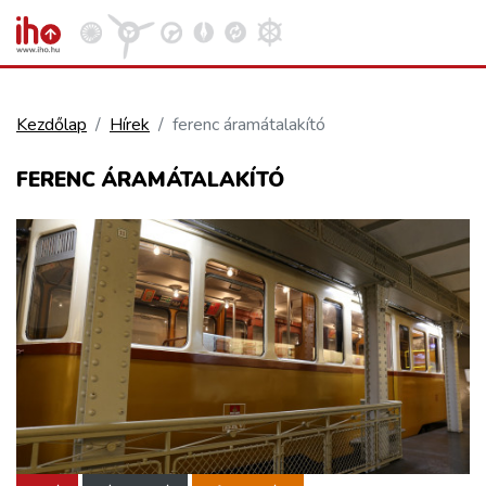
Kezdőlap
Hírek
ferenc áramátalakító
VASÚT
FERENC ÁRAMÁTALAKÍTÓ
Kosár megtekintése
KÖZÚT
REPÜLÉS
KÖZLEKEDÉSFEJLESZTÉS
ELLÁTÁSI LÁNC