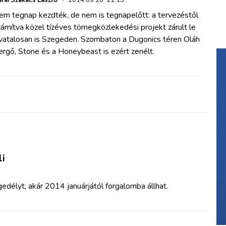
em tegnap kezdték, de nem is tegnapelőtt: a tervezéstől
ámítva közel tízéves tömegközlekedési projekt zárult le
ivatalosan is Szegeden. Szombaton a Dugonics téren Oláh
rgő, Stone és a Honeybeast is ezért zenélt.
li
edélyt, akár 2014 januárjától forgalomba állhat.