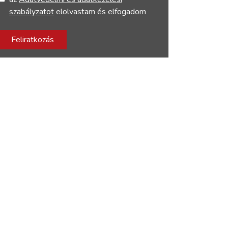
szabályzatot
elolvastam és elfogadom
Feliratkozás