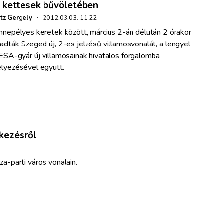
 kettesek bűvöletében
itz Gergely
·
2012.03.03. 11:22
nnepélyes keretek között, március 2-án délután 2 órakor
adták Szeged új, 2-es jelzésű villamosvonalát, a lengyel
ESA-gyár új villamosainak hivatalos forgalomba
elyezésével együtt.
rkezésről
za-parti város vonalain.