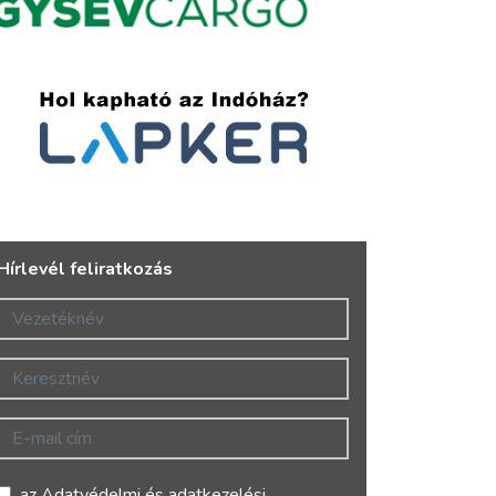
Hírlevél feliratkozás
Vezetéknév
Keresztnév
E-mail cím
az
Adatvédelmi és adatkezelési