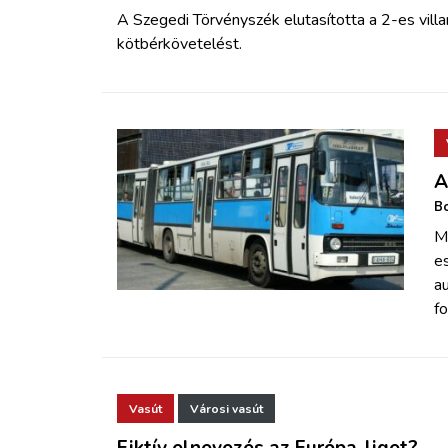
A Szegedi Törvényszék elutasította a 2-es vil
kötbérkövetelést.
A
Bo
M
es
au
fo
Vasút
Városi vasút