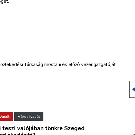
éget.
özlekedési Társaság mostani és előző vezérigazgatóját.
Vasút
Városi vasút
i teszi valójában tönkre Szeged