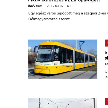
Fiktív elnevezés az Európa-liget?
iho/vasút
·
2012.03.07. 16:18
Egy egész város lepődött meg a szegedi 2-es v
Délmagyarország
szerint.
S
s
Te
Új
já