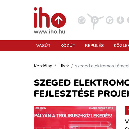
VASÚT
VASÚT
KÖZÚT
REPÜLÉS
KÖZLE
KÖZÚT
Kezdőlap
Hírek
szeged elektromos tömegk
REPÜLÉS
SZEGED ELEKTROM
FEJLESZTÉSE PROJE
KÖZLEKEDÉSFEJLESZTÉS
ELLÁTÁSI LÁNC
V
Ga