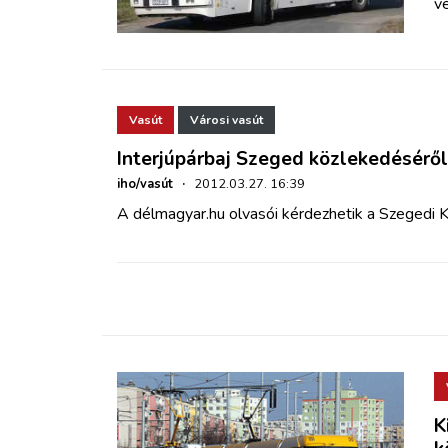
v
Vasút
Városi vasút
Interjúpárbaj Szeged közlekedéséről
iho/vasút
·
2012.03.27. 16:39
A délmagyar.hu olvasói kérdezhetik a Szegedi K
K