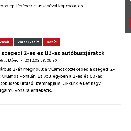
lamos építésének csúszásával kapcsolatos
Vasút
Városi vasút
Közút
 szegedi 2-es és 83-as autóbuszjáratok
hus Dávid
·
2012.03.08. 09:30
árcius 2-án megindult a villamosközlekedés a szegedi 2-
 villamos vonalán. Ez volt egyben a 2-es és 83-as
tóbuszok utolsó üzemnapja is. Cikkünk e két nagy
rgalmú vonalra emlékezik.