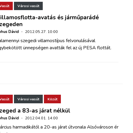
Vasút
Városi vasút
illamosflotta-avatás és járműparádé
zegeden
hus Dávid
·
2012.05.27. 10:00
lamennyi szegedi villamostípus felvonulásával
gybekötött ünnepségen avatták fel az új PESA flottát.
Vasút
Városi vasút
Közút
zeged a 83-as járat nélkül
hus Dávid
·
2012.04.01. 14:00
rcius harmadikától a 20-as járat útvonala Alsóvároson ér