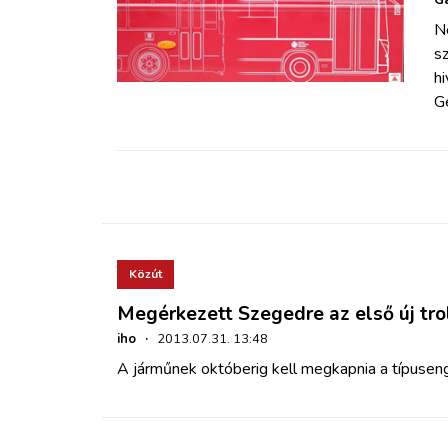
ZÖLDÚT
N
sz
HAJÓZÁS
h
Ge
BLOG
ARCHÍVUM
WEBSHOP
Közút
BELÉPÉS
Megérkezett Szegedre az első új tro
iho
·
2013.07.31. 13:48
REGISZTRÁCIÓ
A járműnek októberig kell megkapnia a típuseng