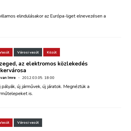
illamos elindulásakor az Európa-liget elnevezésen a
Vasút
Városi vasút
Közút
zeged, az elektromos közlekedés
ikervárosa
van Imre
·
2012.03.05. 18:00
 pályák, új járművek, új járatok. Megnéztük a
rműtelepeket is.
Vasút
Városi vasút