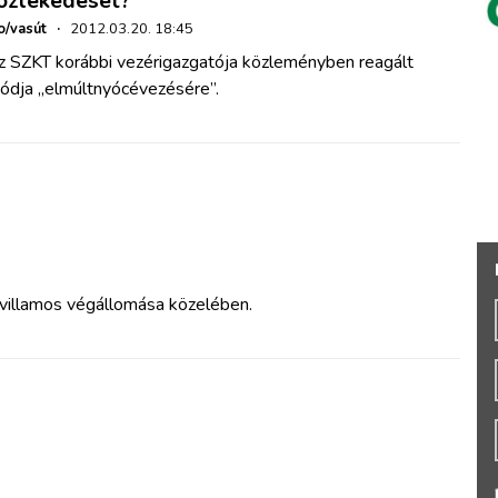
özlekedését?
o/vasút
·
2012.03.20. 18:45
z SZKT korábbi vezérigazgatója közleményben reagált
tódja „elmúltnyócévezésére”.
villamos végállomása közelében.