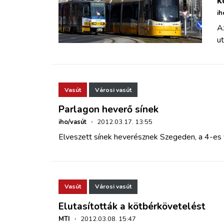
k
ih
A
u
Vasút
Városi vasút
Parlagon heverő sínek
iho/vasút
·
2012.03.17. 13:55
Elveszett sínek heverésznek Szegeden, a 4-es 
Vasút
Városi vasút
Elutasították a kötbérkövetelést
MTI
·
2012.03.08. 15:47