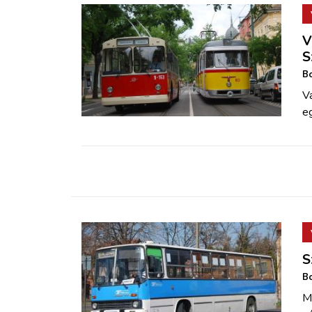
V
S
Bo
Va
e
S
Bo
Má