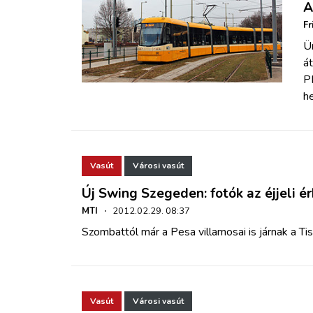
A
Fr
Ü
át
P
h
Vasút
Városi vasút
Új Swing Szegeden: fotók az éjjeli é
MTI
·
2012.02.29. 08:37
Szombattól már a Pesa villamosai is járnak a Tis
Vasút
Városi vasút