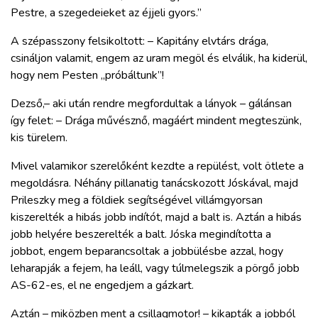
Pestre, a szegedeieket az éjjeli gyors.”
A szépasszony felsikoltott: – Kapitány elvtárs drága,
csináljon valamit, engem az uram megöl és elválik, ha kiderül,
hogy nem Pesten „próbáltunk”!
Dezső,– aki után rendre megfordultak a lányok – gálánsan
így felet: – Drága művésznő, magáért mindent megteszünk,
kis türelem.
Mivel valamikor szerelőként kezdte a repülést, volt ötlete a
megoldásra. Néhány pillanatig tanácskozott Jóskával, majd
Prileszky meg a földiek segítségével villámgyorsan
kiszerelték a hibás jobb indítót, majd a balt is. Aztán a hibás
jobb helyére beszerelték a balt. Jóska megindította a
jobbot, engem beparancsoltak a jobbülésbe azzal, hogy
leharapják a fejem, ha leáll, vagy túlmelegszik a pörgő jobb
AS-62-es, el ne engedjem a gázkart.
Aztán – miközben ment a csillagmotor! – kikapták a jobból