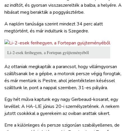
az indítót, és gyorsan visszaszerelték a balba, a helyére. A
hibásat meg berakták a poggyásztérbe.
A naplóm tanúsága szerint mindezt 34 perc alatt
megtörtént, és már indultunk is Szegedre.
Li-2-esek ferihegyen, a Fortepan gyüjteményéből
Az ottaniak megkapták a parancsot, hogy villámgyorsan
szállítsanak be a gépbe, a motorok persze végig forogtak,
és már mentünk is Pestre, ahol jelentéktelen késéssel
szálltunk le, pont a nappal szemben, 31-es pályára.
Egy hét múlva kaptunk egy nagy Gerbeaud-kosarat, egy
levéllel: A HA-LIE június 20-i személyzetének. A nekem
jutott csokikkal a gyerekeim az oviban arattak sikert.
Erre a különleges és persze szigorúan szabályellenes, de