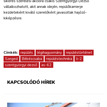
sikeres szerelési akcióra csakis Szentgyörgyi Dezső
vállalkozhatott, akit annak idején, repülőkarrierje
kezdeteként kiváló szerelőként javasoltak hajózó-
kiképzésre.
Címkék:
repülés
légihagyomány
repüléstörténet
Szeged
Békéscsaba
repüléstechnika
li-2
szentgyörgyi dezső
as-62
KAPCSOLÓDÓ HÍREK