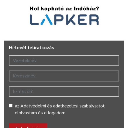
Hírlevél feliratkozás
Vezetéknév
Keresztnév
E-mail cím
az
Adatvédelmi és adatkezelési szabályzatot
elolvastam és elfogadom