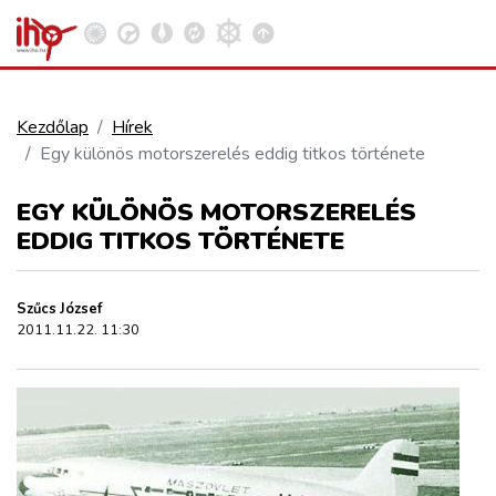
Kezdőlap
Hírek
Egy különös motorszerelés eddig titkos története
VASÚT
Kosár megtekintése
EGY KÜLÖNÖS MOTORSZERELÉS
KÖZÚT
EDDIG TITKOS TÖRTÉNETE
REPÜLÉS
Szűcs József
2011.11.22. 11:30
KÖZLEKEDÉSFEJLESZTÉS
ELLÁTÁSI LÁNC