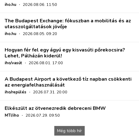
iho.hu
·
2026.08.06. 11:50
The Budapest Exchange: fókuszban a mobilitás és az
utasszolgáltatások jövője
iho.hu
·
2026.08.05. 09:20
Hogyan fér fel egy ágyú egy kisvasúti pőrekocsira?
Lehet, Pálházán kiderül!
iho/vasút
·
2026.08.01. 17:00
A Budapest Airport a következő tíz napban csökkenti
az energiafelhasználását
iho/repülés
·
2026.07.31. 20:00
Elkészült az ötvenezredik debreceni BMW
MTI/iho
·
2026.07.29. 09:50
Még több hír