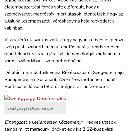
élelembeszerzési forrás volt: előfordult, hogy a
személyzetet megrótták, mert utasok jelentették, hogy az
általunk „csempészett” vöröshagyma héja repkedett a
kabinban.
Visszatérő utasaink is voltak: egy nagyon kedves és persze
szép pesti szubrett, meg a tehetős barátja rendszeresen
repültek oda-vissza a járattal, de nem horgászni, hanem a
városi szállodában „szerepet próbálni”.
Délután már indultunk volna Békéscsabáról Szegedre majd
Budapestre, amikor a jobb AS-62-es motor nem indult.
Borítása le, Jóska a létráról: leégett az indító-motor.
Szentgyörgyi Dezső zászlós
Elhangzott a kellemetlen közlemény:
„Kedves utasok,
sajnos mi itt maradunk, önöket egy kis ZISZ-busz viszi