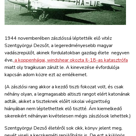
ZÖLDÚT
HAJÓZÁS
BLOG
1944 novemberében zászlóssá léptették elő vitéz
Szentgyörgyi Dezsőt, a legeredményesebb magyar
vadászrepülőt, akinek fordulatokban gazdag élete negyven
ARCHÍVUM
éve,
a koppenhágai, windshear okozta Il-18-as katasztrófa
miatt oly tragikusan zárult le. A kinevezése évfordulója
WEBSHOP
kapcsán adom közre ezt az emlékemet.
(A zászlósi rang akkor a kezdő tiszti fokozat volt, és csak
BELÉPÉS
néhány olyan, a legmagasabb altiszti rangot elért katonának
adták, akiket a tiszteknek előírt iskolai végzettség
hiányában nem léptethettek elő tisztté. Ám kiemelkedő
REGISZTRÁCIÓ
sikereikért néhányan kivételesen mégis zászlósok lehettek.)
Szentgyörgyi Dezső életéről sok cikk, könyv jelent meg,
nevét viseli a kecskeméti repülőbázis is. De ezt a különös