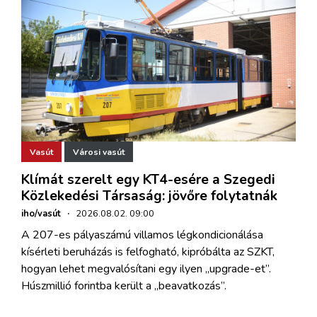
Vasút
Városi vasút
Klímát szerelt egy KT4-esére a Szegedi
Közlekedési Társaság: jövőre folytatnák
iho/vasút
·
2026.08.02. 09:00
A 207-es pályaszámú villamos légkondicionálása
kísérleti beruházás is felfogható, kipróbálta az SZKT,
hogyan lehet megvalósítani egy ilyen „upgrade-et”.
Húszmillió forintba került a „beavatkozás”.