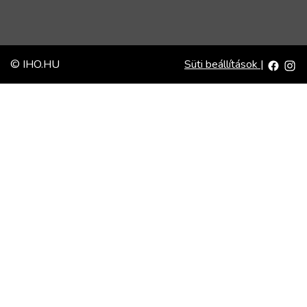
© IHO.HU
Süti beállítások
|