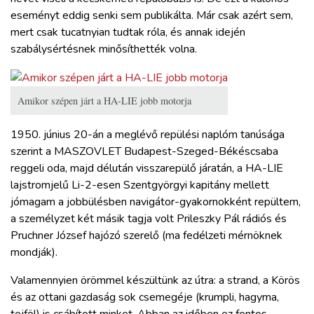
eseményt eddig senki sem publikálta. Már csak azért sem,
mert csak tucatnyian tudtak róla, és annak idején
szabálysértésnek minősíthették volna.
Amikor szépen járt a HA-LIE jobb motorja
1950. június 20-án a meglévő repülési naplóm tanúsága
szerint a MASZOVLET Budapest-Szeged-Békéscsaba
reggeli oda, majd délután visszarepülő járatán, a HA-LIE
lajstromjelű Li-2-esen Szentgyörgyi kapitány mellett
jómagam a jobbülésben navigátor-gyakornokként repültem,
a személyzet két másik tagja volt Prileszky Pál rádiós és
Pruchner József hajózó szerelő (ma fedélzeti mérnöknek
mondják).
Valamennyien örömmel készültünk az útra: a strand, a Körös
és az ottani gazdaság sok csemegéje (krumpli, hagyma,
tejföl) is csábított minket. Abban az időben ez fontos