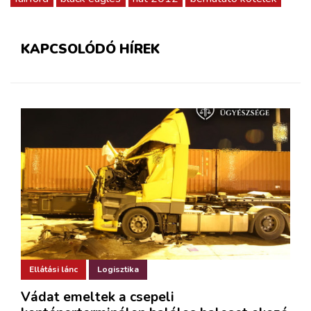
KAPCSOLÓDÓ HÍREK
Ellátási lánc
Logisztika
Vádat emeltek a csepeli