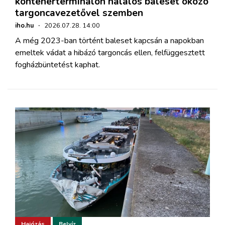
konténerterminálon halálos baleset okozó
targoncavezetővel szemben
iho.hu
·
2026.07.28. 14:00
A még 2023-ban történt baleset kapcsán a napokban
emeltek vádat a hibázó targoncás ellen, felfüggesztett
fogházbüntetést kaphat.
Hajózás
Belvíz