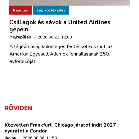
Repülés
Légiközlekedés
Csillagok és sávok a United Airlines
gépein
iho/repülés
·
2026.06.22. 12:00
A légitársaság különleges festéssel köszönti az
Amerikai Egyesült Államok fennállásának 250.
évfordulóját.
RÖVIDEN
Közvetlen Frankfurt–Chicago járatot indít 2027
nyarától a Condor
iho.hu
·
2026.08.06. 11:50