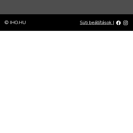
© IHO.HU
Süti beállítások
|