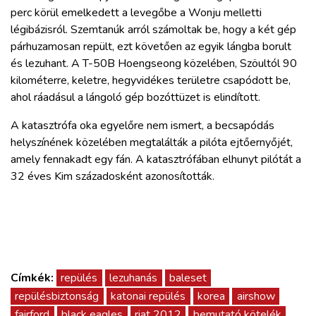
ZÖLDÚT
perc körül emelkedett a levegőbe a Wonju melletti
légibázisról. Szemtanúk arról számoltak be, hogy a két gép
HAJÓZÁS
párhuzamosan repült, ezt követően az egyik lángba borult
és lezuhant. A T-50B Hoengseong közelében, Szöultól 90
kilométerre, keletre, hegyvidékes területre csapódott be,
BLOG
ahol ráadásul a lángoló gép bozóttüzet is elindított.
A katasztrófa oka egyelőre nem ismert, a becsapódás
ARCHÍVUM
helyszínének közelében megtalálták a pilóta ejtőernyőjét,
amely fennakadt egy fán. A katasztrófában elhunyt pilótát a
WEBSHOP
32 éves Kim századosként azonosították.
BELÉPÉS
REGISZTRÁCIÓ
Címkék:
repülés
lezuhanás
baleset
repülésbiztonság
katonai repülés
korea
airshow
fairford
black eagles
riat 2012
bemutató kötelék