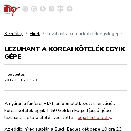
Kezdőlap
Hírek
Lezuhant a koreai kötelék egyik gépe
VASÚT
LEZUHANT A KOREAI KÖTELÉK EGYIK
Kosár megtekintése
GÉPE
KÖZÚT
iho/repülés
REPÜLÉS
2012.11.15. 12:20
KÖZLEKEDÉSFEJLESZTÉS
A nyáron a fairfordi RIAT-on bemutatkozott szenzációs
koreai kötelék egyik T–50 Golden Eagle típusú gépe
ELLÁTÁSI LÁNC
lezuhant, a pilóta életét vesztette –
adja hírül a Jetfly
.
Az eddigi hírek alapján a Black Eagles két gépe 10 óra 23