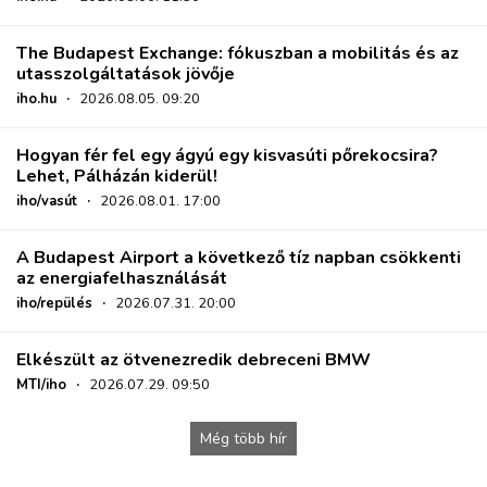
The Budapest Exchange: fókuszban a mobilitás és az
utasszolgáltatások jövője
iho.hu
·
2026.08.05. 09:20
Hogyan fér fel egy ágyú egy kisvasúti pőrekocsira?
Lehet, Pálházán kiderül!
iho/vasút
·
2026.08.01. 17:00
A Budapest Airport a következő tíz napban csökkenti
az energiafelhasználását
iho/repülés
·
2026.07.31. 20:00
Elkészült az ötvenezredik debreceni BMW
MTI/iho
·
2026.07.29. 09:50
Még több hír