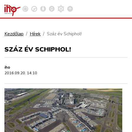
Kezdőlap
Hírek
Száz év Schiphol!
VASÚT
SZÁZ ÉV SCHIPHOL!
Kosár megtekintése
KÖZÚT
iho
2016.09.20. 14:10
REPÜLÉS
KÖZLEKEDÉSFEJLESZTÉS
ELLÁTÁSI LÁNC