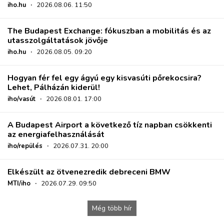
iho.hu
·
2026.08.06. 11:50
The Budapest Exchange: fókuszban a mobilitás és az
utasszolgáltatások jövője
iho.hu
·
2026.08.05. 09:20
Hogyan fér fel egy ágyú egy kisvasúti pőrekocsira?
Lehet, Pálházán kiderül!
iho/vasút
·
2026.08.01. 17:00
A Budapest Airport a következő tíz napban csökkenti
az energiafelhasználását
iho/repülés
·
2026.07.31. 20:00
Elkészült az ötvenezredik debreceni BMW
MTI/iho
·
2026.07.29. 09:50
Még több hír