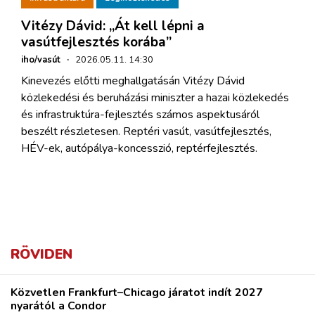
Vitézy Dávid: „Át kell lépni a
vasútfejlesztés korába”
iho/vasút
·
2026.05.11. 14:30
Kinevezés előtti meghallgatásán Vitézy Dávid
közlekedési és beruházási miniszter a hazai közlekedés
és infrastruktúra-fejlesztés számos aspektusáról
beszélt részletesen. Reptéri vasút, vasútfejlesztés,
HÉV-ek, autópálya-koncesszió, reptérfejlesztés.
RÖVIDEN
Közvetlen Frankfurt–Chicago járatot indít 2027
nyarától a Condor