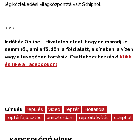
légiközlekedési világközponttá vált Schiphol.
* * *
Indóház Online – Hivatalos oldal: hogy ne maradj le
semmiről, ami a földön, a föld alatt, a síneken, a vízen
vagy a levegőben történik. Csatlakozz hozzánk!
Klikk,
és like a Facebookon!
Címkék:
repülés
video
reptér
Hollandia
reptérfejlesztés
amszterdam
reptérbővítés
schiphol