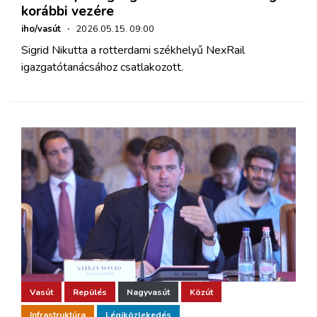
korábbi vezére
iho/vasút
·
2026.05.15. 09:00
Sigrid Nikutta a rotterdami székhelyű NexRail
igazgatótanácsához csatlakozott.
Vasút
Repülés
Nagyvasút
Közút
Infrastruktúra
Légiközlekedés