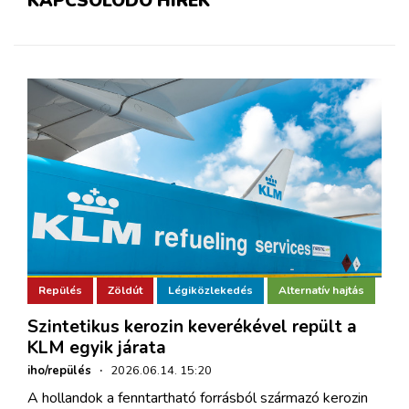
KAPCSOLÓDÓ HÍREK
Repülés
Zöldút
Légiközlekedés
Alternatív hajtás
Szintetikus kerozin keverékével repült a
KLM egyik járata
iho/repülés
·
2026.06.14. 15:20
A hollandok a fenntartható forrásból származó kerozin