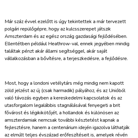
Már száz évvel ezelőtt is úgy tekintettek a már tervezett
polgári repülőgépre, hogy az kulcsszerepet játszik
Amszterdam és az egész ország gazdasági fejlődésében.
Ellentétben például Heathrow-val, ennek jegyében mindig
találtak pénzt akár állami segítséggel, akár saját
vállalkozásban a bővítésre, a terjeszkedésre, a fejlődésre.
Most, hogy a londoni vetélytárs még mindig nem kapott
zöld jelzést az új (csak harmadik) pályához, és az Unióból
való távozás egyben a kereskedelmi kapcsolatok és az
utasforgalom legalábbis stagnálásával fenyegeti a brit
fővárost és légikikötőjét, a hollandok és különösen az
amszterdamiak nemcsak további késztetést kapnak a
fejlesztésre, hanem a centenárium idején igazolva láthatják
az elmúlt teljes évszázad erőfeszítéseit is, amelyek révén