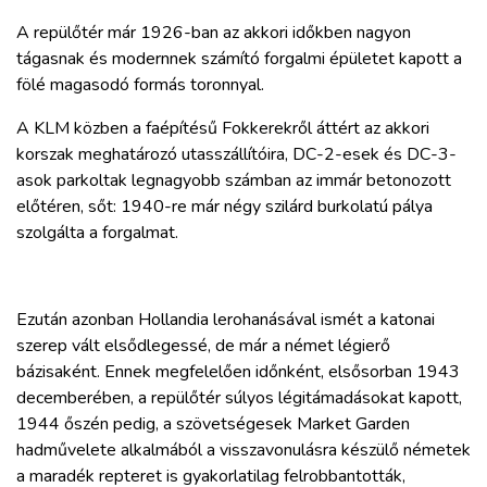
A repülőtér már 1926-ban az akkori időkben nagyon
tágasnak és modernnek számító forgalmi épületet kapott a
fölé magasodó formás toronnyal.
A KLM közben a faépítésű Fokkerekről áttért az akkori
korszak meghatározó utasszállítóira, DC-2-esek és DC-3-
asok parkoltak legnagyobb számban az immár betonozott
előtéren, sőt: 1940-re már négy szilárd burkolatú pálya
szolgálta a forgalmat.
Ezután azonban Hollandia lerohanásával ismét a katonai
szerep vált elsődlegessé, de már a német légierő
bázisaként. Ennek megfelelően időnként, elsősorban 1943
decemberében, a repülőtér súlyos légitámadásokat kapott,
1944 őszén pedig, a szövetségesek Market Garden
hadművelete alkalmából a visszavonulásra készülő németek
a maradék repteret is gyakorlatilag felrobbantották,