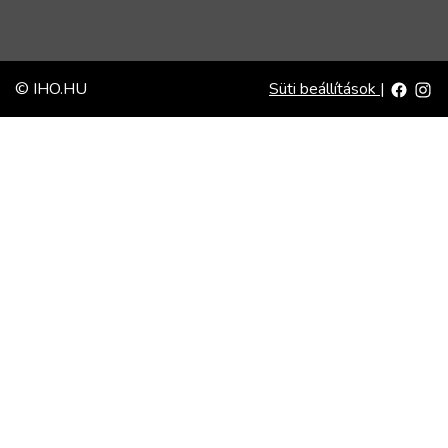
© IHO.HU
Süti beállítások
|