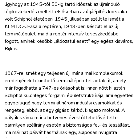
úgyhogy az 1945-től 50-ig tartó időszak az újrainduló
légiközlekedés mellett elsősorban az újjáépítés korszaka
volt Schiphol életében. 1945 júliusában szállt le ismét a
KLM DC-3-asa a reptéren, 1949-ben készült el az új
terminálépület, majd a reptér intenzív terjeszkedésbe
fogott, aminek később „áldozatul esett” egy egész kisváros,
Rijk is.
1967-re ismét egy teljesen új, már a mai komplexumok
eredetijének tekinthető terminálépületet adtak át, amely
már fogadhatta a 747-es óriásokat is: innen nőtt ki aztán
Schiphol különleges forgalmi épületstruktúrája, ami egyetlen
egybefüggő nagy terminál három indulási csarnokkal és
rengeteg, ebből az egy gigászi térből kiágazó mólóval. A
pályák száma már a hetvenes évektől lehetővé tette
bármilyen szélirány esetén a biztonságos fel- és leszállást,
ma már hat pályát használnak egy, alaposan nyugatra