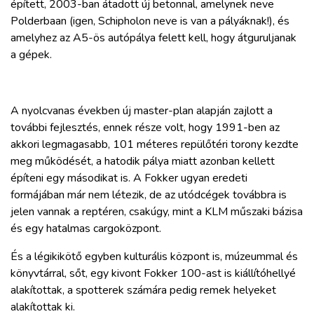
épített, 2003-ban átadott új betonnal, amelynek neve
Polderbaan (igen, Schipholon neve is van a pályáknak!), és
amelyhez az A5-ös autópálya felett kell, hogy átguruljanak
a gépek.
A nyolcvanas években új master-plan alapján zajlott a
további fejlesztés, ennek része volt, hogy 1991-ben az
akkori legmagasabb, 101 méteres repülőtéri torony kezdte
meg működését, a hatodik pálya miatt azonban kellett
építeni egy másodikat is. A Fokker ugyan eredeti
formájában már nem létezik, de az utódcégek továbbra is
jelen vannak a reptéren, csakúgy, mint a KLM műszaki bázisa
és egy hatalmas cargoközpont.
És a légikikötő egyben kulturális központ is, múzeummal és
könyvtárral, sőt, egy kivont Fokker 100-ast is kiállítóhellyé
alakítottak, a spotterek számára pedig remek helyeket
alakítottak ki.