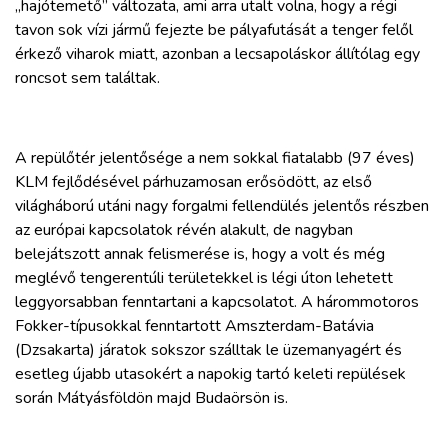
„hajótemető” változata, ami arra utalt volna, hogy a régi
tavon sok vízi jármű fejezte be pályafutását a tenger felől
érkező viharok miatt, azonban a lecsapoláskor állítólag egy
roncsot sem találtak.
A repülőtér jelentősége a nem sokkal fiatalabb (97 éves)
KLM fejlődésével párhuzamosan erősödött, az első
világháború utáni nagy forgalmi fellendülés jelentős részben
az európai kapcsolatok révén alakult, de nagyban
belejátszott annak felismerése is, hogy a volt és még
meglévő tengerentúli területekkel is légi úton lehetett
leggyorsabban fenntartani a kapcsolatot. A hárommotoros
Fokker-típusokkal fenntartott Amszterdam-Batávia
(Dzsakarta) járatok sokszor szálltak le üzemanyagért és
esetleg újabb utasokért a napokig tartó keleti repülések
során Mátyásföldön majd Budaörsön is.