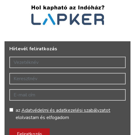
Hírlevél feliratkozás
Vezetéknév
Keresztnév
E-mail cím
az
Adatvédelmi és adatkezelési szabályzatot
elolvastam és elfogadom
Feliratkozás