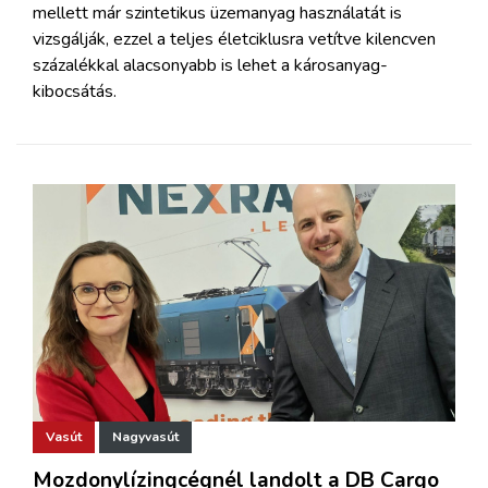
mellett már szintetikus üzemanyag használatát is
vizsgálják, ezzel a teljes életciklusra vetítve kilencven
százalékkal alacsonyabb is lehet a károsanyag-
kibocsátás.
Vasút
Nagyvasút
Mozdonylízingcégnél landolt a DB Cargo