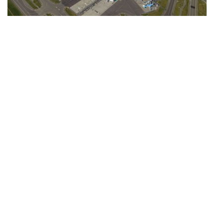
ZÖLDÚT
HAJÓZÁS
BLOG
ARCHÍVUM
WEBSHOP
BELÉPÉS
REGISZTRÁCIÓ