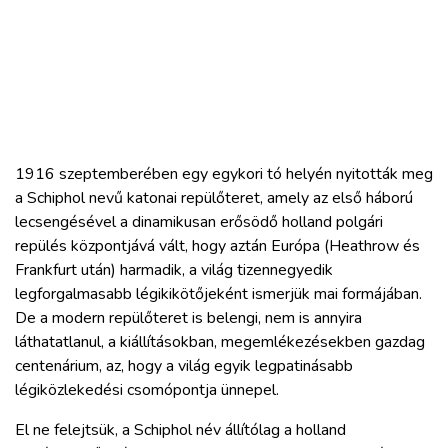
1916 szeptemberében egy egykori tó helyén nyitották meg
a Schiphol nevű katonai repülőteret, amely az első háború
lecsengésével a dinamikusan erősödő holland polgári
repülés központjává vált, hogy aztán Európa (Heathrow és
Frankfurt után) harmadik, a világ tizennegyedik
legforgalmasabb légikikötőjeként ismerjük mai formájában.
De a modern repülőteret is belengi, nem is annyira
láthatatlanul, a kiállításokban, megemlékezésekben gazdag
centenárium, az, hogy a világ egyik legpatinásabb
légiközlekedési csomópontja ünnepel.
El ne felejtsük, a Schiphol név állítólag a holland