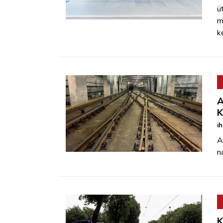
ü
m
k
A
K
i
A
n
K