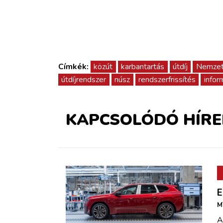
Címkék:
közút
karbantartás
útdíj
Nemzeti
útdíjrendszer
núsz
rendszerfrissítés
infor
KAPCSOLÓDÓ HÍRE
E
M
A