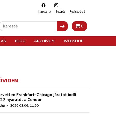
Kapcsolat
Belépés
Regisztráció
0
ZÁS
BLOG
ARCHÍVUM
WEBSHOP
ÖVIDEN
zvetlen Frankfurt–Chicago járatot indít
27 nyarától a Condor
.hu
·
2026.08.06. 11:50