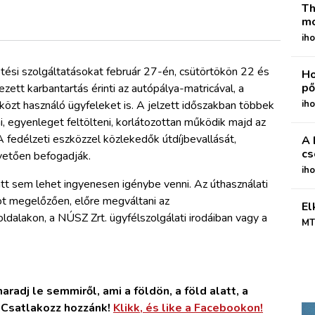
Th
mo
iho
tési szolgáltatásokat február 27-én, csütörtökön 22 és
Ho
pő
ett karbantartás érinti az autópálya-matricával, a
zközt használó ügyfeleket is. A jelzett időszakban többek
iho
 egyenleget feltölteni, korlátozottan működik majd az
 A fedélzeti eszközzel közlekedők útdíjbevallását,
A 
cs
vetően befogadják.
ih
att sem lehet ingyenesen igénybe venni. Az úthasználati
ot megelőzően, előre megváltani az
El
oldalakon, a NÚSZ Zrt. ügyfélszolgálati irodáiban vagy a
MT
radj le semmiről, ami a földön, a föld alatt, a
. Csatlakozz hozzánk!
Klikk, és like a Facebookon!