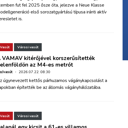
temben fut fel 2025 ősze óta, jelezve a Neue Klasse
odellgeneráció első sorozatgyártású típusa iránti aktív
eresletet is.
Vasút
Városi vasút
 VAMAV kitérőjével korszerűsítették
elenföldön az M4-es metrót
ho/vasút
·
2026.07.22. 08:30
z úgynevezett kettős párhuzamos vágánykapcsolást a
apokban építették be az állomás vágányhálózatába.
Vasút
Városi vasút
alapál egy kicsit a 61-es villamos