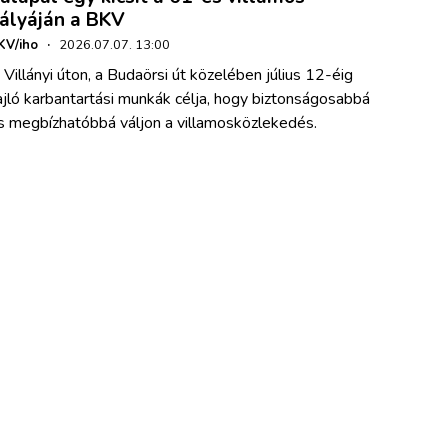
ályáján a BKV
KV/iho
·
2026.07.07. 13:00
 Villányi úton, a Budaörsi út közelében július 12-éig
ajló karbantartási munkák célja, hogy biztonságosabbá
s megbízhatóbbá váljon a villamosközlekedés.