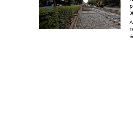
p
B
A
z
é