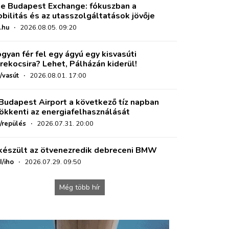
e Budapest Exchange: fókuszban a
bilitás és az utasszolgáltatások jövője
.hu
·
2026.08.05. 09:20
gyan fér fel egy ágyú egy kisvasúti
rekocsira? Lehet, Pálházán kiderül!
/vasút
·
2026.08.01. 17:00
Budapest Airport a következő tíz napban
ökkenti az energiafelhasználását
o/repülés
·
2026.07.31. 20:00
készült az ötvenezredik debreceni BMW
I/iho
·
2026.07.29. 09:50
Még több hír