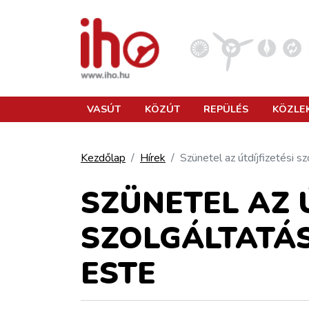
VASÚT
VASÚT
KÖZÚT
REPÜLÉS
KÖZLE
KÖZÚT
Kezdőlap
Hírek
Szünetel az útdíjfizetési s
REPÜLÉS
SZÜNETEL AZ Ú
SZOLGÁLTATÁ
KÖZLEKEDÉSFEJLESZTÉS
ESTE
ELLÁTÁSI LÁNC