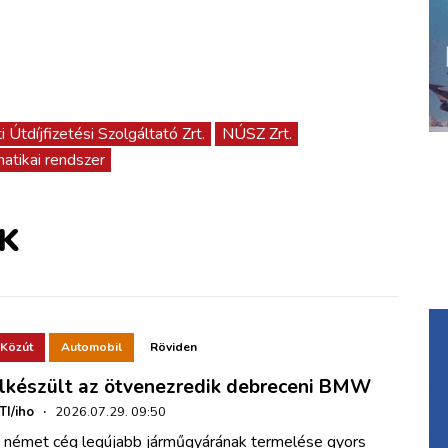
 Útdíjfizetési Szolgáltató Zrt.
NÚSZ Zrt.
matikai rendszer
K
Közút
Automobil
Röviden
lkészült az ötvenezredik debreceni BMW
TI/iho
·
2026.07.29. 09:50
 német cég legújabb járműgyárának termelése gyors