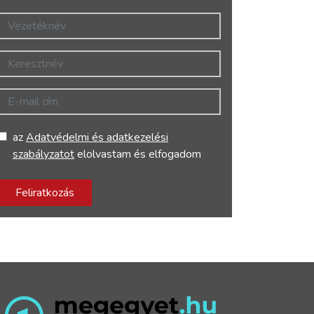
Vezetéknév
Keresztnév
E-mail cím
az
Adatvédelmi és adatkezelési
szabályzatot
elolvastam és elfogadom
Feliratkozás