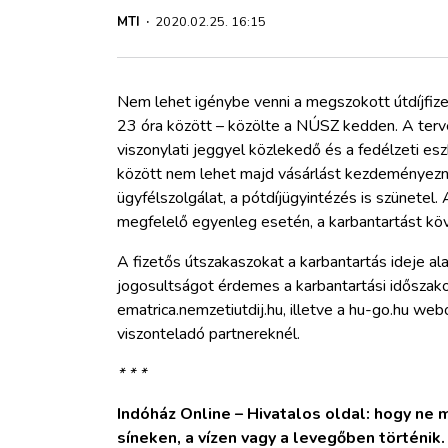
ZÖLDÚT
MTI
·
2020.02.25. 16:15
HAJÓZÁS
Nem lehet igénybe venni a megszokott útdíjfize
BLOG
23 óra között – közölte a NÚSZ kedden. A tervez
viszonylati jeggyel közlekedő és a fedélzeti es
között nem lehet majd vásárlást kezdeményezni,
ARCHÍVUM
ügyfélszolgálat, a pótdíjügyintézés is szünetel.
megfelelő egyenleg esetén, a karbantartást kö
WEBSHOP
A fizetős útszakaszokat a karbantartás ideje al
jogosultságot érdemes a karbantartási időszak
BELÉPÉS
ematrica.nemzetiutdij.hu, illetve a hu-go.hu web
viszonteladó partnereknél.
REGISZTRÁCIÓ
* * *
Indóház Online – Hivatalos oldal: hogy ne ma
síneken, a vízen vagy a levegőben történik