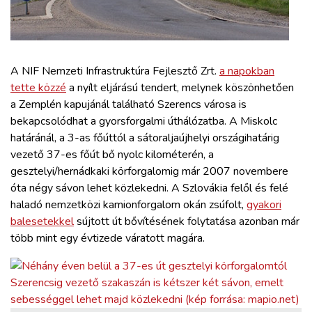
ZÖLDÚT
HAJÓZÁS
A NIF Nemzeti Infrastruktúra Fejlesztő Zrt.
a napokban
BLOG
tette közzé
a nyílt eljárású tendert, melynek köszönhetően
a Zemplén kapujánál található Szerencs városa is
bekapcsolódhat a gyorsforgalmi úthálózatba. A Miskolc
ARCHÍVUM
határánál, a 3-as főúttól a sátoraljaújhelyi országihatárig
vezető 37-es főút bő nyolc kilométerén, a
WEBSHOP
gesztelyi/hernádkaki körforgalomig már 2007 novembere
óta négy sávon lehet közlekedni. A Szlovákia felől és felé
haladó nemzetközi kamionforgalom okán zsúfolt,
gyakori
BELÉPÉS
balesetekkel
sújtott út bővítésének folytatása azonban már
több mint egy évtizede váratott magára.
REGISZTRÁCIÓ