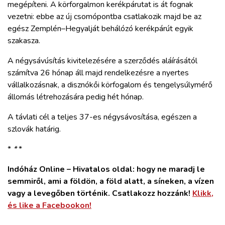
megépíteni. A körforgalmon kerékpárutat is át fognak
vezetni: ebbe az új csomópontba csatlakozik majd be az
egész Zemplén–Hegyalját behálózó kerékpárút egyik
szakasza.
A négysávúsítás kivitelezésére a szerződés aláírásától
számítva 26 hónap áll majd rendelkezésre a nyertes
vállalkozásnak, a disznókői körfogalom és tengelysúlymérő
állomás létrehozására pedig hét hónap.
A távlati cél a teljes 37-es négysávosítása, egészen a
szlovák határig.
*
*
*
Indóház Online – Hivatalos oldal: hogy ne maradj le
semmiről, ami a földön, a föld alatt, a síneken, a vízen
vagy a levegőben történik. Csatlakozz hozzánk!
Klikk,
és like a Facebookon!