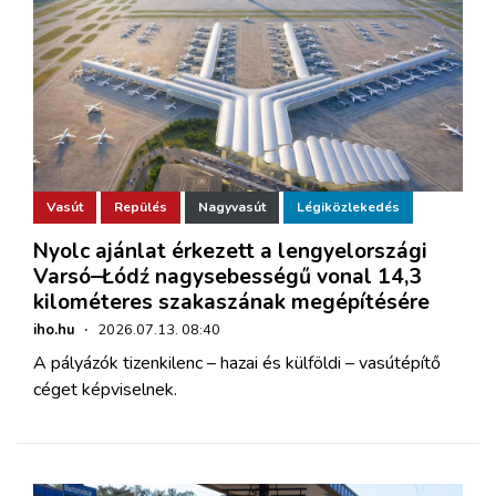
Vasút
Repülés
Nagyvasút
Légiközlekedés
Nyolc ajánlat érkezett a lengyelországi
Varsó–Łódź nagysebességű vonal 14,3
kilométeres szakaszának megépítésére
iho.hu
·
2026.07.13. 08:40
A pályázók tizenkilenc – hazai és külföldi – vasútépítő
céget képviselnek.