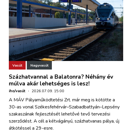
Vasút
Nagyvasút
Százhatvannal a Balatonra? Néhány év
múlva akár lehetséges is lesz!
iho/vasút
·
2026.07.09. 15:00
A MÁV Pályaműködtetési Zrt. már meg is kötötte a
30-as vonal Székesfehérvár–Szabadbattyán–Lepsény
szakaszának fejlesztését lehetővé tevő tervezési
szerződést. A cél a kétvágányú, százhatvanas pálya, új
átkötéssel a 29-esre.