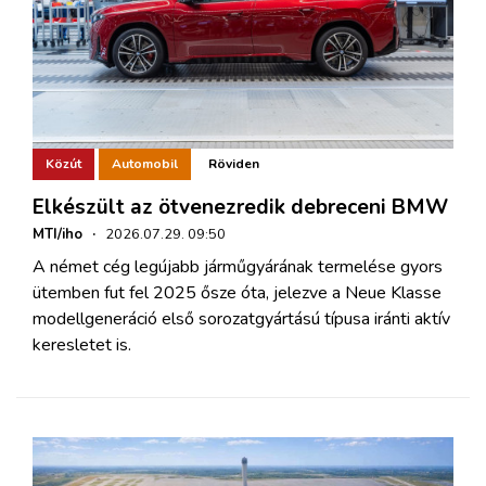
Közút
Automobil
Röviden
Elkészült az ötvenezredik debreceni BMW
MTI/iho
·
2026.07.29. 09:50
A német cég legújabb járműgyárának termelése gyors
ütemben fut fel 2025 ősze óta, jelezve a Neue Klasse
modellgeneráció első sorozatgyártású típusa iránti aktív
keresletet is.