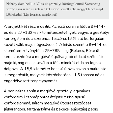
Néhány éven belül a 37-es út gesztelyi körforgalomtól Szerencsig
vezető szakaszán is kétszer két sávon, emelt sebességgel lehet majd
közlekedni (kép forrása: mapio.net)
A projekt két részre oszlik. Az első során a főút a 8+444-
es és a 27+182-es kilométerszelvények, vagyis a gesztelyi
körforgalom és a szerencsi Tescónál található körforgalom
között válik majd négysávossá. A kiírás szerint a 8+444-es
kilométerszelvénytől a 25+788-asig (Bekecs, Béke úti
kereszteződés) a meglévő útpálya jobb oldalát szélesítik
majd ki, míg onnan tovább a főút mindkét oldalán fognak
dolgozni. A 18,9 kilométer hosszú útszakaszon a burkolatot
is megerősítik, melynek köszönhetően 11,5 tonnára nő az
engedélyezett tengelynyomás.
A beruházás során a meglévő gesztelyi egysávos
körforgalmú csomópontot átépítik turbó típusú
körforgalommá, három meglévő útkereszteződést
(újharangodi, taktaharkányi és bekecsi elágazás) pedig