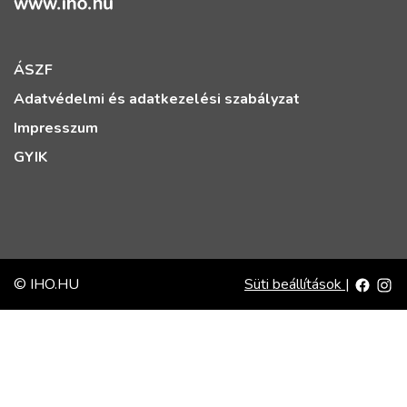
ÁSZF
Adatvédelmi és adatkezelési szabályzat
Impresszum
GYIK
© IHO.HU
Süti beállítások
|