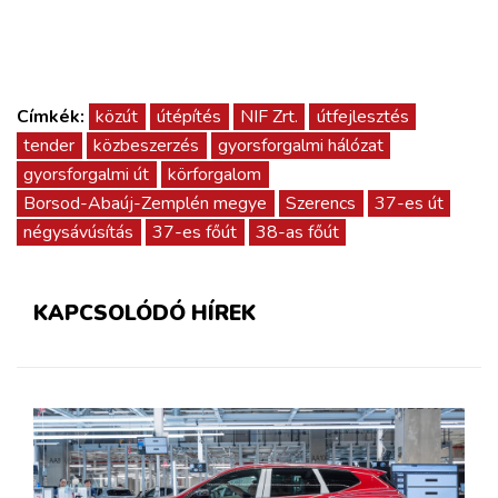
Címkék:
közút
útépítés
NIF Zrt.
útfejlesztés
tender
közbeszerzés
gyorsforgalmi hálózat
gyorsforgalmi út
körforgalom
Borsod-Abaúj-Zemplén megye
Szerencs
37-es út
négysávúsítás
37-es főút
38-as főút
KAPCSOLÓDÓ HÍREK