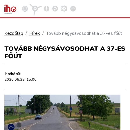
Kezdőlap
Hírek
Tovább négysávosodhat a 37-es főút
VASÚT
TOVÁBB NÉGYSÁVOSODHAT A 37-ES
Kosár megtekintése
FŐÚT
KÖZÚT
iho/közút
REPÜLÉS
2020.06.29. 15:00
KÖZLEKEDÉSFEJLESZTÉS
ELLÁTÁSI LÁNC