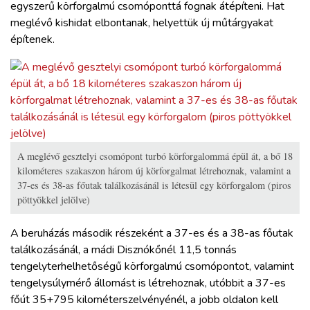
egyszerű körforgalmú csomóponttá fognak átépíteni. Hat
meglévő kishidat elbontanak, helyettük új műtárgyakat
építenek.
A meglévő gesztelyi csomópont turbó körforgalommá épül át, a bő 18
kilométeres szakaszon három új körforgalmat létrehoznak, valamint a
37-es és 38-as főutak találkozásánál is létesül egy körforgalom (piros
pöttyökkel jelölve)
A beruházás második részeként a 37-es és a 38-as főutak
találkozásánál, a mádi Disznókőnél 11,5 tonnás
tengelyterhelhetőségű körforgalmú csomópontot, valamint
tengelysúlymérő állomást is létrehoznak, utóbbit a 37-es
főút 35+795 kilométerszelvényénél, a jobb oldalon kell