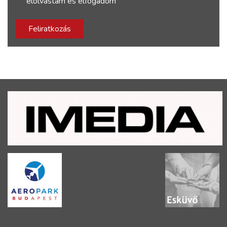
elolvastam és elfogadom
Feliratkozás