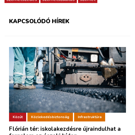
KAPCSOLÓDÓ HÍREK
Közút
Közlekedésbiztonság
Infrastruktúra
Flórián tér: iskolakezdésre újraindulhat a