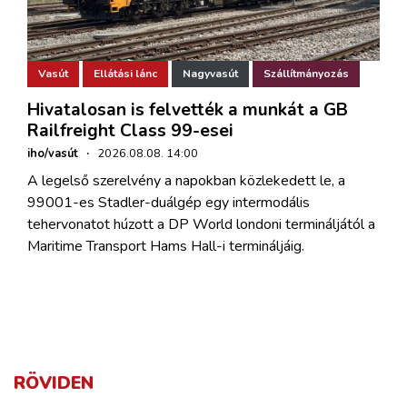
Vasút
Ellátási lánc
Nagyvasút
Szállítmányozás
Hivatalosan is felvették a munkát a GB
Railfreight Class 99-esei
iho/vasút
·
2026.08.08. 14:00
A legelső szerelvény a napokban közlekedett le, a
99001-es Stadler-duálgép egy intermodális
tehervonatot húzott a DP World londoni termináljától a
Maritime Transport Hams Hall-i termináljáig.
RÖVIDEN