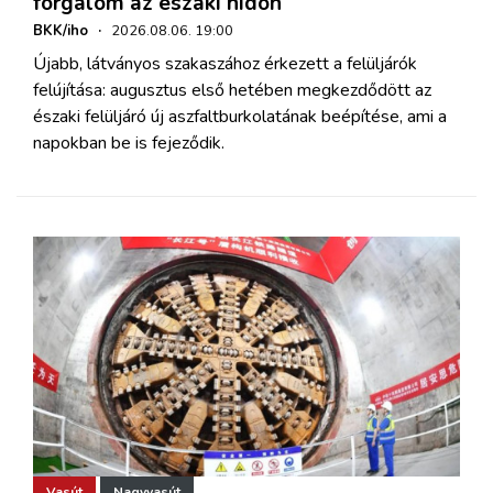
forgalom az északi hídon
BKK/iho
·
2026.08.06. 19:00
Újabb, látványos szakaszához érkezett a felüljárók
felújítása: augusztus első hetében megkezdődött az
északi felüljáró új aszfaltburkolatának beépítése, ami a
napokban be is fejeződik.
Vasút
Nagyvasút