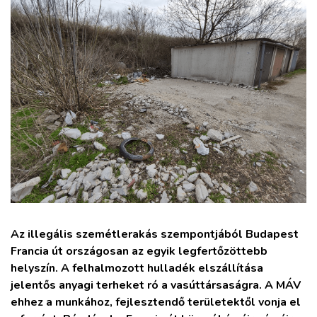
ZÖLDÚT
HAJÓZÁS
BLOG
ARCHÍVUM
WEBSHOP
BELÉPÉS
Az illegális szemétlerakás szempontjából Budapest
Francia út országosan az egyik legfertőzöttebb
REGISZTRÁCIÓ
helyszín. A felhalmozott hulladék elszállítása
jelentős anyagi terheket ró a vasúttársaságra. A MÁV
ehhez a munkához, fejlesztendő területektől vonja el