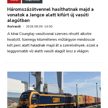
Háromszázötvennel hasíthatnak majd a
vonatok a Jangce alatt kifúrt új vasúti
alagútban
iho/vasút
·
2026.08.09. 14:00
A kínai Csungtaj-vasútvonal szerves részét alkotni
hivatott, tizenegy kilométeres műtárgyon mindössze
két perc alatt haladnak majd át a szerelvények, ezzel a
leggyorsabb víz alatti vasúti alagút lesz a világon.