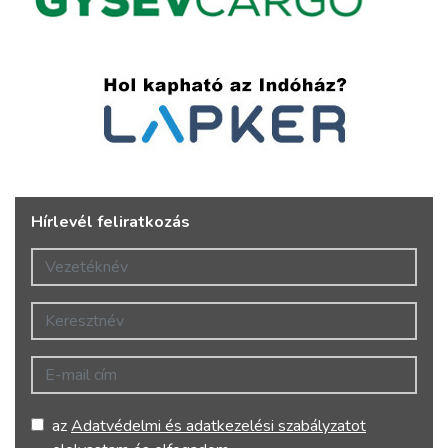
Hírlevél feliratkozás
Vezetéknév
Keresztnév
E-mail cím
az
Adatvédelmi és adatkezelési szabályzatot