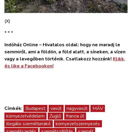
(X)
* * *
Indóház Online – Hivatalos oldal: hogy ne maradj le
semmiről, ami a földön, a föld alatt, a síneken, a vízen
vagy a levegőben történik. Csatlakozz hozzánk!
Klikk,
és like a Facebookon!
Címkék:
Budapest
vasút
nagyvasút
MÁV
környezetvédelem
Zugló
francia út
illegális szemétlerakó
környezetszennyezés
szemétszedés
szemétszállítás
szemét