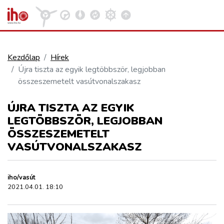
Kezdőlap
Hírek
Újra tiszta az egyik legtöbbször, legjobban
VASÚT
összeszemetelt vasútvonalszakasz
Kosár megtekintése
ÚJRA TISZTA AZ EGYIK
KÖZÚT
LEGTÖBBSZÖR, LEGJOBBAN
ÖSSZESZEMETELT
REPÜLÉS
VASÚTVONALSZAKASZ
KÖZLEKEDÉSFEJLESZTÉS
iho/vasút
2021.04.01. 18:10
ELLÁTÁSI LÁNC