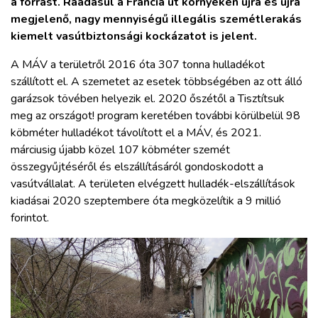
a forrást. Ráadásul a Francia út környékén újra és újra
megjelenő, nagy mennyiségű illegális szemétlerakás
kiemelt vasútbiztonsági kockázatot is jelent.
A MÁV a területről 2016 óta 307 tonna hulladékot
szállított el. A szemetet az esetek többségében az ott álló
garázsok tövében helyezik el. 2020 őszétől a Tisztítsuk
meg az országot! program keretében további körülbelül 98
köbméter hulladékot távolított el a MÁV, és 2021.
márciusig újabb közel 107 köbméter szemét
összegyűjtéséről és elszállításáról gondoskodott a
vasútvállalat. A területen elvégzett hulladék-elszállítások
kiadásai 2020 szeptembere óta megközelítik a 9 millió
forintot.