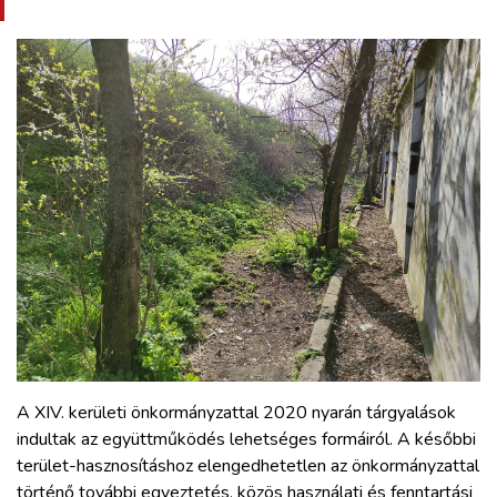
A XIV. kerületi önkormányzattal 2020 nyarán tárgyalások
indultak az együttműködés lehetséges formáiról. A későbbi
terület-hasznosításhoz elengedhetetlen az önkormányzattal
történő további egyeztetés, közös használati és fenntartási