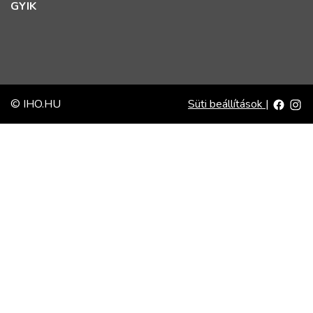
GYIK
© IHO.HU
Süti beállítások
|