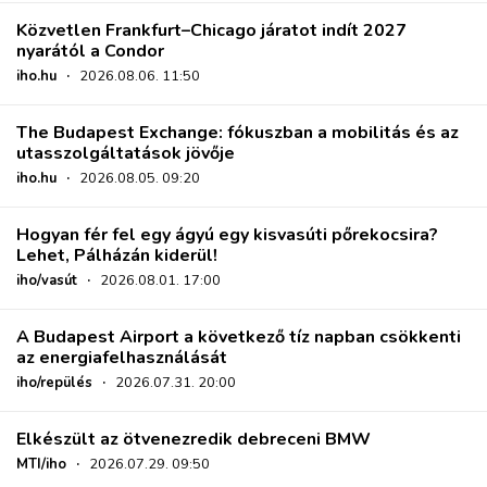
Közvetlen Frankfurt–Chicago járatot indít 2027
nyarától a Condor
iho.hu
·
2026.08.06. 11:50
The Budapest Exchange: fókuszban a mobilitás és az
utasszolgáltatások jövője
iho.hu
·
2026.08.05. 09:20
Hogyan fér fel egy ágyú egy kisvasúti pőrekocsira?
Lehet, Pálházán kiderül!
iho/vasút
·
2026.08.01. 17:00
A Budapest Airport a következő tíz napban csökkenti
az energiafelhasználását
iho/repülés
·
2026.07.31. 20:00
Elkészült az ötvenezredik debreceni BMW
MTI/iho
·
2026.07.29. 09:50