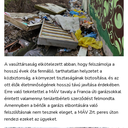
A vasúttársaság elkötelezett abban, hogy felszámolja a
hosszú évek óta fennálló, tarthatatlan helyzetet a
közbiztonság, a környezet tisztaságának biztosítása, és az
ott élők életminőségének hosszú távú javítása érdekében.
Erre való tekintettel a MÁV tavaly a Francia úti garázsokkal
érintett valamennyi területbérleti szerződést felmondta.
Amennyiben a bérlők a garázs elbontására való
felszólításnak nem tesznek eleget, a MÁV Zrt. peres úton
rendezi ezeket az ügyeket.