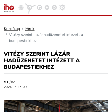
Kezdőlap
Hírek
Vitézy szerint Lázár hadüzenetet intézett a
VASÚT
budapestiekhez
Kosár megtekintése
VITÉZY SZERINT LÁZÁR
KÖZÚT
HADÜZENETET INTÉZETT A
BUDAPESTIEKHEZ
REPÜLÉS
MTI/iho
KÖZLEKEDÉSFEJLESZTÉS
2024.05.27. 09:00
ELLÁTÁSI LÁNC