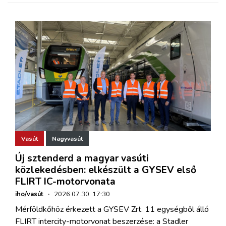
Vasút
Nagyvasút
Új sztenderd a magyar vasúti
közlekedésben: elkészült a GYSEV első
FLIRT IC-motorvonata
iho/vasút
·
2026.07.30. 17:30
Mérföldkőhöz érkezett a GYSEV Zrt. 11 egységből álló
FLIRT intercity-motorvonat beszerzése: a Stadler