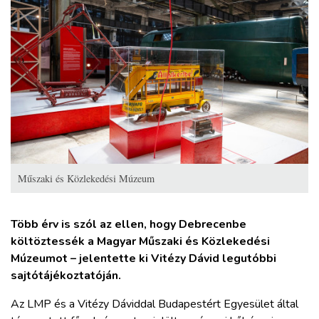
ZÖLDÚT
HAJÓZÁS
BLOG
ARCHÍVUM
WEBSHOP
Műszaki és Közlekedési Múzeum
BELÉPÉS
Több érv is szól az ellen, hogy Debrecenbe
költöztessék a Magyar Műszaki és Közlekedési
Múzeumot – jelentette ki Vitézy Dávid legutóbbi
REGISZTRÁCIÓ
sajtótájékoztatóján.
Az LMP és a Vitézy Dáviddal Budapestért Egyesület által