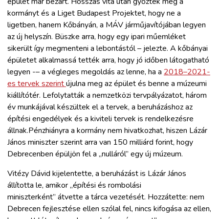
épület már bezárt. Hosszas vita után győzték meg a
kormányt és a Liget Budapest Projektet, hogy ne a
ligetben, hanem Kőbányán, a MÁV járműjavítójában legyen
az új helyszín. Büszke arra, hogy egy ipari műemléket
sikerült így megmenteni a lebontástól – jelezte. A kőbányai
épületet alkalmassá tették arra, hogy jó időben látogatható
legyen -– a végleges megoldás az lenne, ha a
2018–2021-
es tervek szerint
újulna meg az épület és benne a múzeumi
kiállítótér. Lefolytatták a nemzetközi tervpályázatot, három
év munkájával készültek el a tervek, a beruházáshoz az
építési engedélyek és a kiviteli tervek is rendelkezésre
állnak.Pénzhiányra a kormány nem hivatkozhat, hiszen Lázár
János miniszter szerint arra van 150 milliárd forint, hogy
Debrecenben épüljön fel a „nulláról” egy új múzeum.
Vitézy Dávid kijelentette, a beruházást is Lázár János
állította le, amikor „építési és rombolási
miniszterként” átvette a tárca vezetését. Hozzátette: nem
Debrecen fejlesztése ellen szólal fel, nincs kifogása az ellen,