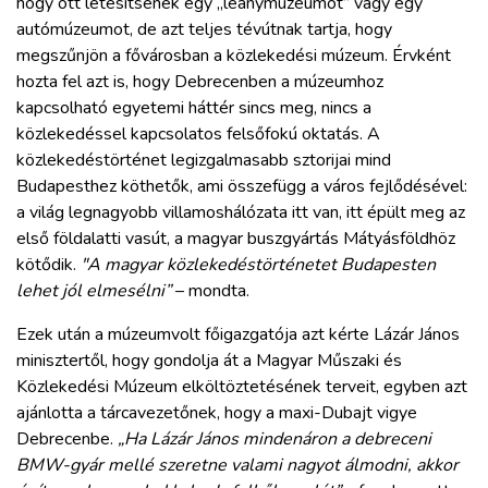
hogy ott létesítsenek egy „leánymúzeumot” vagy egy
autómúzeumot, de azt teljes tévútnak tartja, hogy
megszűnjön a fővárosban a közlekedési múzeum. Érvként
hozta fel azt is, hogy Debrecenben a múzeumhoz
kapcsolható egyetemi háttér sincs meg, nincs a
közlekedéssel kapcsolatos felsőfokú oktatás. A
közlekedéstörténet legizgalmasabb sztorijai mind
Budapesthez köthetők, ami összefügg a város fejlődésével:
a világ legnagyobb villamoshálózata itt van, itt épült meg az
első földalatti vasút, a magyar buszgyártás Mátyásföldhöz
kötődik.
"A magyar közlekedéstörténetet Budapesten
lehet jól elmesélni”
– mondta.
Ezek után a múzeumvolt főigazgatója azt kérte Lázár János
minisztertől, hogy gondolja át a Magyar Műszaki és
Közlekedési Múzeum elköltöztetésének terveit, egyben azt
ajánlotta a tárcavezetőnek, hogy a maxi-Dubajt vigye
Debrecenbe.
„Ha Lázár János mindenáron a debreceni
BMW-gyár mellé szeretne valami nagyot álmodni, akkor