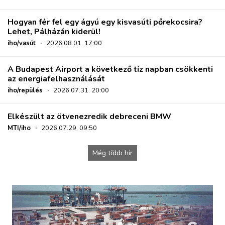
Hogyan fér fel egy ágyú egy kisvasúti pőrekocsira?
Lehet, Pálházán kiderül!
iho/vasút
·
2026.08.01. 17:00
A Budapest Airport a következő tíz napban csökkenti
az energiafelhasználását
iho/repülés
·
2026.07.31. 20:00
Elkészült az ötvenezredik debreceni BMW
MTI/iho
·
2026.07.29. 09:50
Még több hír