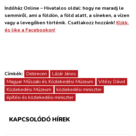
Indóház Online – Hivatalos oldal: hogy ne maradj le
semmiről, ami a földön, a föld alatt, a síneken, a vízen
vagy a levegőben történik. Csatlakozz hozzánk!
Klikk,
és like a Facebookon!
Címkék:
Debrecen
Lázár János
Magyar Műszaki és Közlekedési Múzeum
Vitézy Dávid
Közlekedési Múzeum
közlekedési miniszter
építési és közlekedési miniszter
KAPCSOLÓDÓ HÍREK