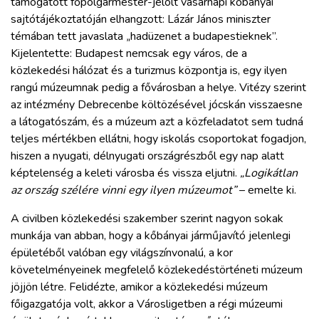
támogatott főpolgármester-jelölt vasárnapi kőbányai
sajtótájékoztatóján elhangzott: Lázár János miniszter
témában tett javaslata
hadüzenet a budapestieknek”.
„
Kijelentette: Budapest nemcsak egy város, de a
közlekedési hálózat és a turizmus központja is, egy ilyen
rangú múzeumnak pedig a fővárosban a helye. Vitézy szerint
az intézmény Debrecenbe költözésével jócskán visszaesne
a látogatószám, és a múzeum azt a közfeladatot sem tudná
teljes mértékben ellátni, hogy iskolás csoportokat fogadjon,
hiszen a nyugati, délnyugati országrészből egy nap alatt
képtelenség a keleti városba és vissza eljutni.
„Logikátlan
az ország szélére vinni egy ilyen múzeumot”
– emelte ki.
A civilben közlekedési szakember szerint nagyon sokak
munkája van abban, hogy a kőbányai járműjavító jelenlegi
épületéből valóban egy világszínvonalú, a kor
követelményeinek megfelelő közlekedéstörténeti múzeum
jöjjön létre. Felidézte, amikor a közlekedési múzeum
főigazgatója volt, akkor a Városligetben a régi múzeumi