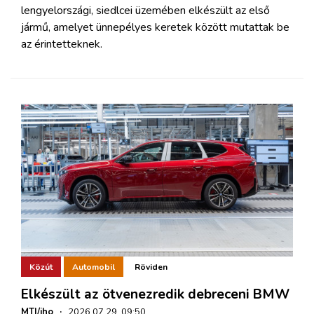
lengyelországi, siedlcei üzemében elkészült az első
jármű, amelyet ünnepélyes keretek között mutattak be
az érintetteknek.
Közút
Automobil
Röviden
Elkészült az ötvenezredik debreceni BMW
MTI/iho
·
2026.07.29. 09:50