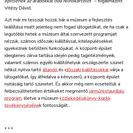
építsenek az arabokkal oda felhőkarcolót”
– fogalmazott
Vitézy Dávid.
Azt már mi tesszük hozzá, bár a múzeum a fejlesztés
leállítása miatt jelenleg nem fogad látogatókat, de ha csak a
legutóbbi hetek a múzeum által szervezett programjait
nézzük, számos időszaki kiállítással, kitelepülésekkel
igyekeznek betölteni funkciójukat. A központi épület
ideiglenes zárva tartása idején pedig tagintézményeik,
valamint számos egyéb kiállítóhelyük országszerte szünet
nélkül nyitva tartó
állandó
és i
dőszaki kiállításokkal
várja a
látogatókat, így áthidalva a kényszerű, a központi épület
nyitásáig tartó szünetet. És akkor még nem ecseteltük a
felbecsülthetetlen értékeket megmentő
járműrestaurálási
program
, illetve a múzeum
közlekedésikönyv-kiadói
tevékenységéne
k fontosságát...
* * *