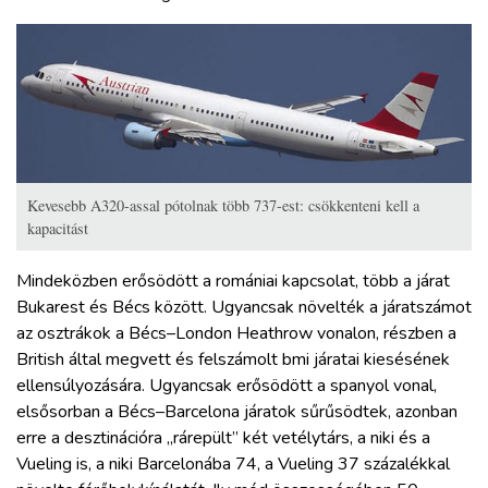
Kevesebb A320-assal pótolnak több 737-est: csökkenteni kell a
kapacitást
Mindeközben erősödött a romániai kapcsolat, több a járat
Bukarest és Bécs között. Ugyancsak növelték a járatszámot
az osztrákok a Bécs–London Heathrow vonalon, részben a
British által megvett és felszámolt bmi járatai kiesésének
ellensúlyozására. Ugyancsak erősödött a spanyol vonal,
elsősorban a Bécs–Barcelona járatok sűrűsödtek, azonban
erre a desztinációra „rárepült” két vetélytárs, a niki és a
Vueling is, a niki Barcelonába 74, a Vueling 37 százalékkal