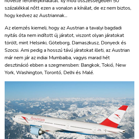
növelte férőhelykínálatát. Ily mód összességében 50
százalékkal nőtt ezen a vonalon a kínálat, de ez nem biztos,
hogy kedvez az Austriannak...
Az elemzés kiemeli, hogy az Austrian a tavalyi bagdadi
nyitás óta nem indított új járatot, viszont olyan járatokat
törölt, mint Helsinki, Göteborg, Damaszkusz, Donyeck és
Szocsi. Ami pedig a hosszú távú járatokat illeti, az Austrian
már nem jár az indiai Mumbaiba, vagyis marad hét
desztináció ebben a szegmensben: Bangkok, Tokió, New
York, Washington, Torontó, Delhi és Malé.