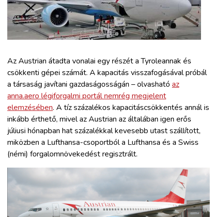
ZÖLDÚT
HAJÓZÁS
BLOG
Az Austrian átadta vonalai egy részét a Tyroleannak és
csökkenti gépei számát. A kapacitás visszafogásával próbál
a társaság javítani gazdaságosságán – olvasható
az
ARCHÍVUM
anna.aero légiforgalmi portál nemrég megjelent
elemzésében
. A tíz százalékos kapacitáscsökkentés annál is
WEBSHOP
inkább érthető, mivel az Austrian az általában igen erős
júliusi hónapban hat százalékkal kevesebb utast szállított,
miközben a Lufthansa-csoportból a Lufthansa és a Swiss
BELÉPÉS
(némi) forgalomnövekedést regisztrált.
REGISZTRÁCIÓ