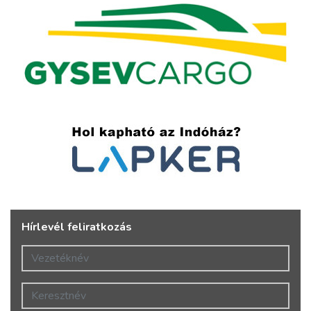
Hírlevél feliratkozás
Vezetéknév
Keresztnév