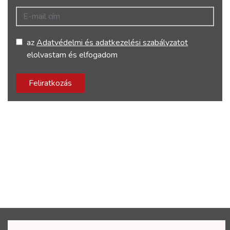
E-mail cím
az
Adatvédelmi és adatkezelési szabályzatot
elolvastam és elfogadom
Feliratkozás