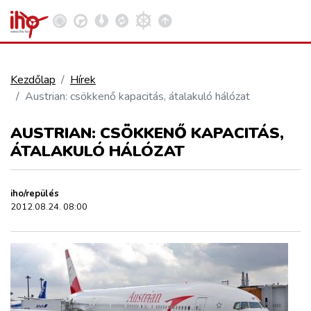
Kezdőlap
Hírek
Austrian: csökkenő kapacitás, átalakuló hálózat
VASÚT
Kosár megtekintése
AUSTRIAN: CSÖKKENŐ KAPACITÁS,
KÖZÚT
ÁTALAKULÓ HÁLÓZAT
REPÜLÉS
iho/repülés
2012.08.24. 08:00
KÖZLEKEDÉSFEJLESZTÉS
ELLÁTÁSI LÁNC