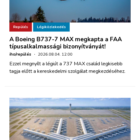
Repülés
Légiközlekedés
A Boeing B737-7 MAX megkapta a FAA
típusalkalmassági bizonyítványát!
iho/repülés
·
2026.08.04. 12:00
Ezzel megnyílt a légiút a 737 MAX család legkisebb
tagja előtt a kereskedelmi szolgálat megkezdéséhez.