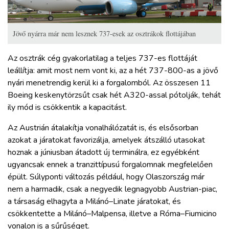
Jövő nyárra már nem lesznek 737-esek az osztrákok flottájában
Az osztrák cég gyakorlatilag a teljes 737-es flottáját
leállítja: amit most nem vont ki, az a hét 737-800-as a jövő
nyári menetrendig kerül ki a forgalomból. Az összesen 11
Boeing keskenytörzsűt csak hét A320-assal pótolják, tehát
ily mód is csökkentik a kapacitást.
Az Austrián átalakítja vonalhálózatát is, és elsősorban
azokat a járatokat favorizálja, amelyek átszálló utasokat
hoznak a júniusban átadott új terminálra, ez egyébként
ugyancsak ennek a tranzittípusú forgalomnak megfelelően
épült. Súlyponti változás például, hogy Olaszország már
nem a harmadik, csak a negyedik legnagyobb Austrian-piac,
a társaság elhagyta a Milánó–Linate járatokat, és
csökkentette a Milánó–Malpensa, illetve a Róma–Fiumicino
vonalon is a sűrűséget.