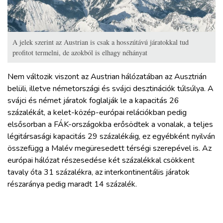
A jelek szerint az Austrian is csak a hosszútávú járatokkal tud
profitot termelni, de azokból is elhagy néhányat
Nem változik viszont az Austrian hálózatában az Ausztrián
belüli, illetve németországi és svájci desztinációk túlsúlya. A
svájci és német járatok foglalják le a kapacitás 26
százalékát, a kelet-közép-európai relációkban pedig
elsősorban a FÁK-országokba erősödtek a vonalak, a teljes
légitársasági kapacitás 29 százalékáig, ez egyébként nyilván
összefügg a Malév megüresedett térségi szerepével is. Az
európai hálózat részesedése két százalékkal csökkent
tavaly óta 31 százalékra, az interkontinentális járatok
részaránya pedig maradt 14 százalék.