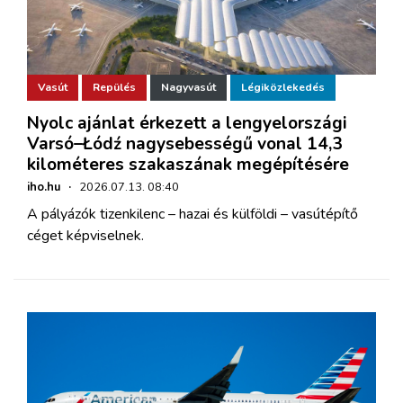
Vasút
Repülés
Nagyvasút
Légiközlekedés
Nyolc ajánlat érkezett a lengyelországi
Varsó–Łódź nagysebességű vonal 14,3
kilométeres szakaszának megépítésére
iho.hu
·
2026.07.13. 08:40
A pályázók tizenkilenc – hazai és külföldi – vasútépítő
céget képviselnek.