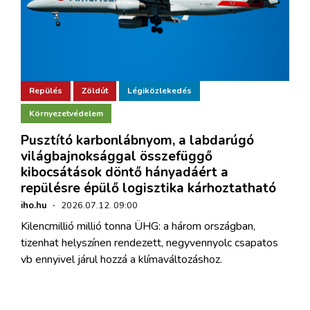
Repülés
Zöldút
Légiközlekedés
Környezetvédelem
Pusztító karbonlábnyom, a labdarúgó
világbajnoksággal összefüggő
kibocsátások döntő hányadáért a
repülésre épülő logisztika kárhoztatható
iho.hu
·
2026.07.12. 09:00
Kilencmillió millió tonna ÜHG: a három országban,
tizenhat helyszínen rendezett, negyvennyolc csapatos
vb ennyivel járul hozzá a klímaváltozáshoz.