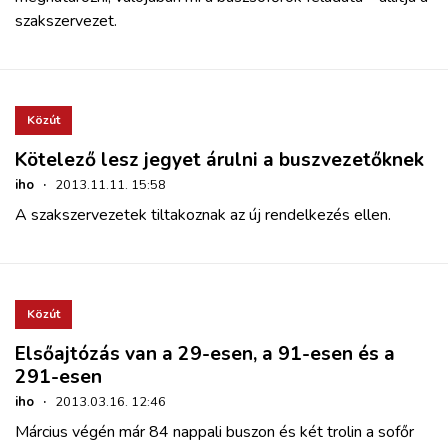
szakszervezet.
Közút
Kötelező lesz jegyet árulni a buszvezetőknek
iho
·
2013.11.11. 15:58
A szakszervezetek tiltakoznak az új rendelkezés ellen.
Közút
Elsőajtózás van a 29-esen, a 91-esen és a
291-esen
iho
·
2013.03.16. 12:46
Március végén már 84 nappali buszon és két trolin a sofőr