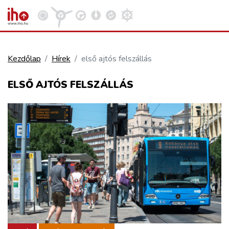
Kezdőlap
Hírek
első ajtós felszállás
VASÚT
ELSŐ AJTÓS FELSZÁLLÁS
Kosár megtekintése
KÖZÚT
REPÜLÉS
KÖZLEKEDÉSFEJLESZTÉS
ELLÁTÁSI LÁNC