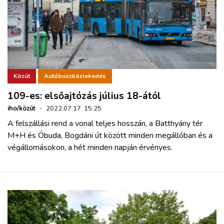
Közút
Autóbuszközlekedés
109-es: elsőajtózás július 18-ától
iho/közút
·
2022.07.17. 15:25
A felszállási rend a vonal teljes hosszán, a Batthyány tér
M+H és Óbuda, Bogdáni út között minden megállóban és a
végállomásokon, a hét minden napján érvényes.