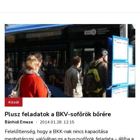
Közút
Plusz feladatok a BKV-sofőrök bőrére
Bánhidi Emese
·
2014.01.28. 12:15
Felelőtlenség, hogy a BKK-nak nincs kapacitása
meghatározni, valójában mi a buszsofőrök feladata – állítja a