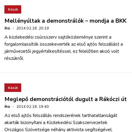
Közút
Mellényúltak a demonstrálók – mondja a BKK
iho
·
2014.02.18. 20:19
A közlekedési csúcsszerv sajtóközleménye szerint a
forgalomlassítók összekeverték az első ajtós felszállást a
járművezetői jegyértékesítéssel, ez felelőtlen akció volt
részükről.
Közút
Meglepő demonstrációtól dugult a Rákóczi út
iho
·
2014.02.18. 19:40
Az első ajtós felszállás rendszerének tarthatatlanságát
akarták bizonyítani a Közlekedési Szakszervezetek
Országos Szövetsége néhány aktivista segítségével.