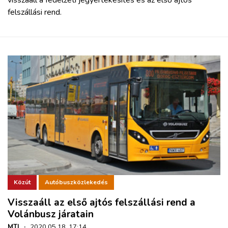
felszállási rend.
Közút
Autóbuszközlekedés
Visszaáll az első ajtós felszállási rend a
Volánbusz járatain
MTI
·
2020.05.18. 17:14