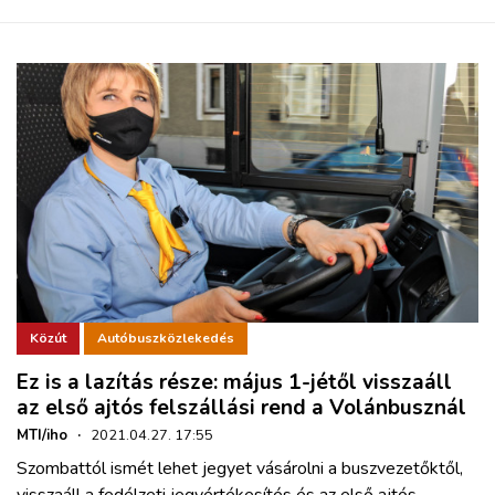
Közút
Autóbuszközlekedés
Ez is a lazítás része: május 1-jétől visszaáll
az első ajtós felszállási rend a Volánbusznál
MTI/iho
·
2021.04.27. 17:55
Szombattól ismét lehet jegyet vásárolni a buszvezetőktől,
visszaáll a fedélzeti jegyértékesítés és az első ajtós