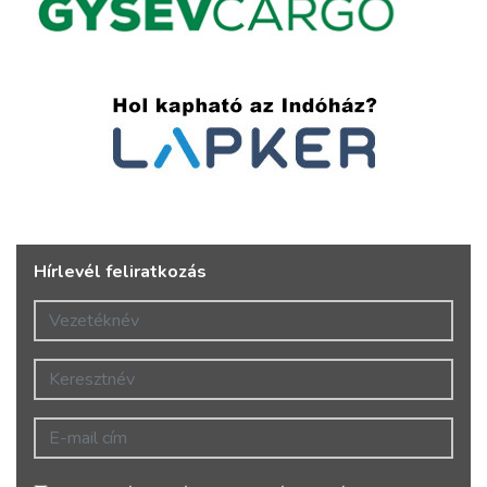
Hírlevél feliratkozás
Vezetéknév
Keresztnév
E-mail cím