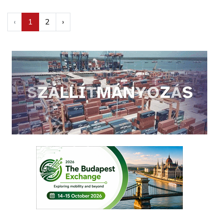
‹
1
2
›