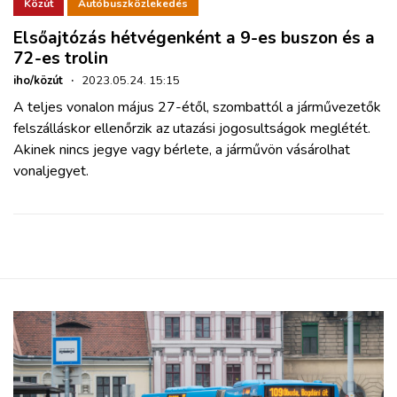
ZÖLDÚT
Közút
Autóbuszközlekedés
Elsőajtózás hétvégenként a 9-es buszon és a
72-es trolin
HAJÓZÁS
iho/közút
·
2023.05.24. 15:15
A teljes vonalon május 27-étől, szombattól a járművezetők
BLOG
felszálláskor ellenőrzik az utazási jogosultságok meglétét.
Akinek nincs jegye vagy bérlete, a járművön vásárolhat
ARCHÍVUM
vonaljegyet.
WEBSHOP
BELÉPÉS
REGISZTRÁCIÓ