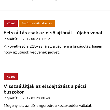
Közút
Autóbuszközlekedés
Felszállás csak az első ajtónál – újabb vonal
iho/közút
·
2012.06.28. 12:12
A következő a 218-as járat, a cél nem a bírságolás, hanem
hogy az utasok vegyenek jegyet.
Közút
Visszaállítják az elsőajtózást a pécsi
buszokon
iho/közút
·
2012.02.20. 08:40
Megenyhült az idő, szigorodik a közlekedési vállalat.