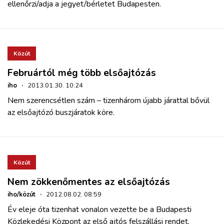
ellenőrzi/adja a jegyet/bérletet Budapesten.
Közút
Februártól még több elsőajtózás
iho
·
2013.01.30. 10:24
Nem szerencsétlen szám – tizenhárom újabb járattal bővül
az elsőajtózó buszjáratok köre.
Közút
Nem zökkenőmentes az elsőajtózás
iho/közút
·
2012.08.02. 08:59
Év eleje óta tizenhat vonalon vezette be a Budapesti
Közlekedési Központ az első ajtós felszállási rendet.