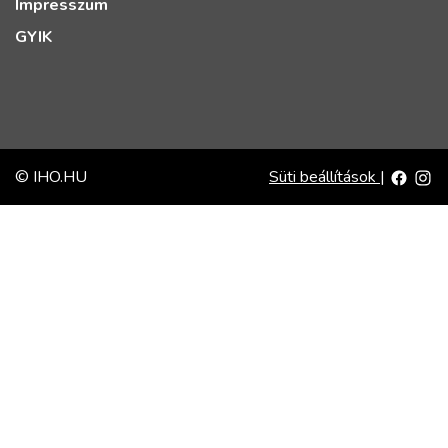
Impresszum
GYIK
© IHO.HU
Süti beállítások
|