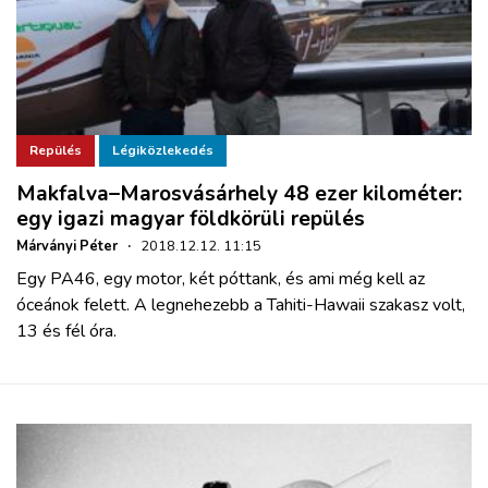
Repülés
Légiközlekedés
Makfalva–Marosvásárhely 48 ezer kilométer:
egy igazi magyar földkörüli repülés
Márványi Péter
·
2018.12.12. 11:15
Egy PA46, egy motor, két póttank, és ami még kell az
óceánok felett. A legnehezebb a Tahiti-Hawaii szakasz volt,
13 és fél óra.