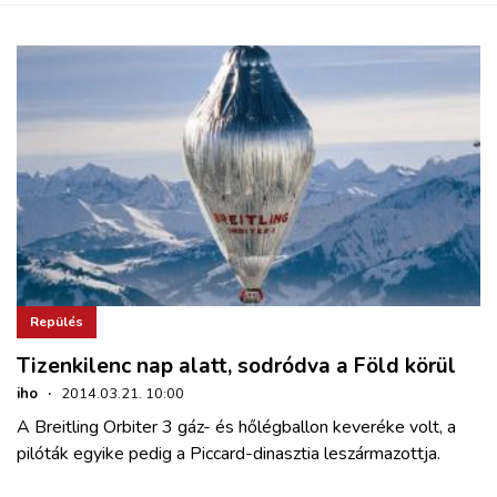
Repülés
Tizenkilenc nap alatt, sodródva a Föld körül
iho
·
2014.03.21. 10:00
A Breitling Orbiter 3 gáz- és hőlégballon keveréke volt, a
pilóták egyike pedig a Piccard-dinasztia leszármazottja.