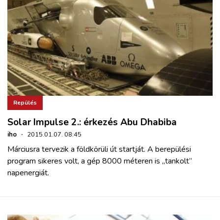
Repülés
Solar Impulse 2.: érkezés Abu Dhabiba
iho
·
2015.01.07. 08:45
Márciusra tervezik a földkörüli út startját. A berepülési
program sikeres volt, a gép 8000 méteren is „tankolt”
napenergiát.