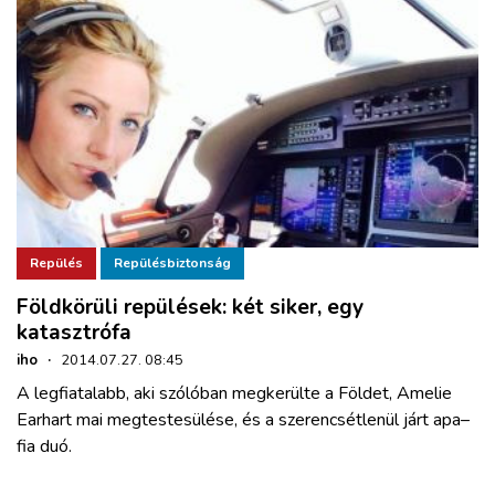
Repülés
Repülésbiztonság
Földkörüli repülések: két siker, egy
katasztrófa
iho
·
2014.07.27. 08:45
A legfiatalabb, aki szólóban megkerülte a Földet, Amelie
Earhart mai megtestesülése, és a szerencsétlenül járt apa–
fia duó.