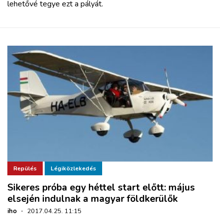
lehetővé tegye ezt a pályát.
Repülés
Légiközlekedés
Sikeres próba egy héttel start előtt: május
elsején indulnak a magyar földkerülők
iho
·
2017.04.25. 11:15