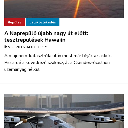
Repülés
Légiközlekedés
A Naprepülő újabb nagy út előtt:
tesztrepülések Hawaiin
iho
·
2016.04.01. 11:15
A majdnem-katasztrófa után most már bírják az akkuk.
Piccardé a következő szakasz, át a Csendes-óceánon,
üzemanyag nélkül.