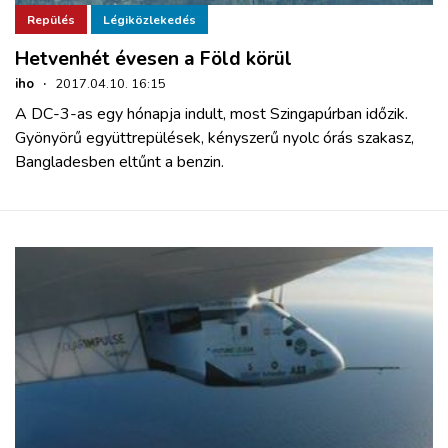
Repülés
Légiközlekedés
Hetvenhét évesen a Föld körül
iho
·
2017.04.10. 16:15
A DC-3-as egy hónapja indult, most Szingapúrban időzik.
Gyönyörű együttrepülések, kényszerű nyolc órás szakasz,
Bangladesben eltűnt a benzin.