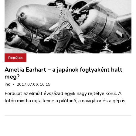
Repülés
Amelia Earhart – a japánok foglyaként halt
meg?
iho
·
2017.07.06. 16:15
Fordulat az elmúlt évszázad egyik nagy rejtélye körül. A
fotón mintha rajta lenne a pilótanő, a navigátor és a gép is.