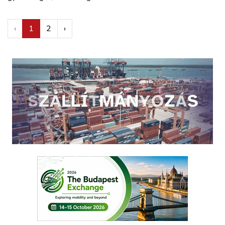
‹
1
2
›