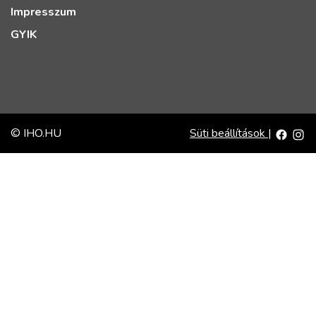
Impresszum
GYIK
© IHO.HU
Süti beállítások
|