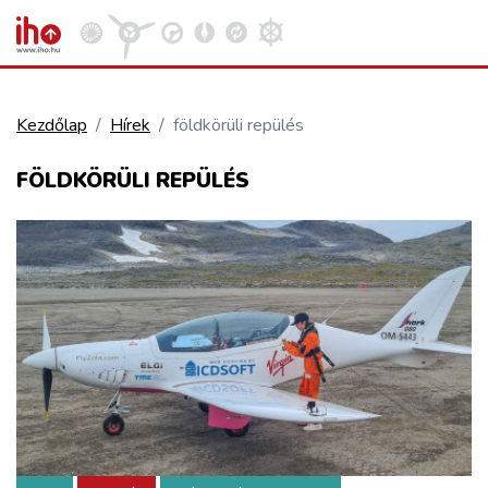
Kezdőlap
Hírek
földkörüli repülés
VASÚT
FÖLDKÖRÜLI REPÜLÉS
Kosár megtekintése
KÖZÚT
REPÜLÉS
KÖZLEKEDÉSFEJLESZTÉS
ELLÁTÁSI LÁNC