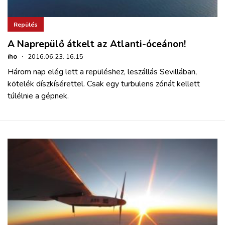
Repülés
A Naprepülő átkelt az Atlanti-óceánon!
iho
·
2016.06.23. 16:15
Három nap elég lett a repüléshez, leszállás Sevillában,
kötelék díszkísérettel. Csak egy turbulens zónát kellett
túlélnie a gépnek.