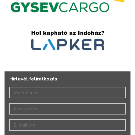
Hírlevél feliratkozás
Vezetéknév
Keresztnév
E-mail cím