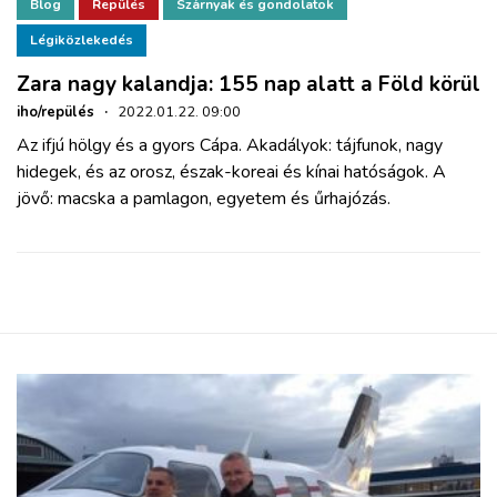
ZÖLDÚT
Blog
Repülés
Szárnyak és gondolatok
Légiközlekedés
HAJÓZÁS
Zara nagy kalandja: 155 nap alatt a Föld körül
iho/repülés
·
2022.01.22. 09:00
BLOG
Az ifjú hölgy és a gyors Cápa. Akadályok: tájfunok, nagy
hidegek, és az orosz, észak-koreai és kínai hatóságok. A
jövő: macska a pamlagon, egyetem és űrhajózás.
ARCHÍVUM
WEBSHOP
BELÉPÉS
REGISZTRÁCIÓ