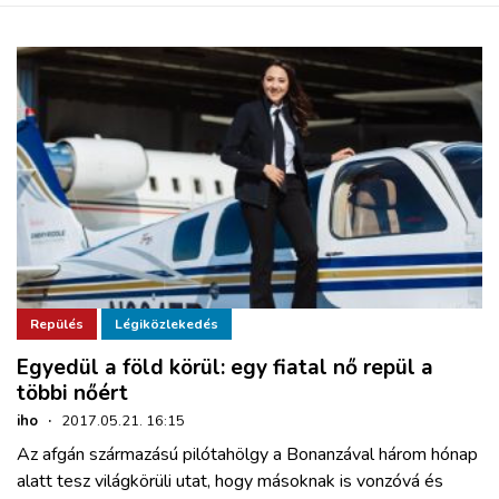
Repülés
Légiközlekedés
Egyedül a föld körül: egy fiatal nő repül a
többi nőért
iho
·
2017.05.21. 16:15
Az afgán származású pilótahölgy a Bonanzával három hónap
alatt tesz világkörüli utat, hogy másoknak is vonzóvá és