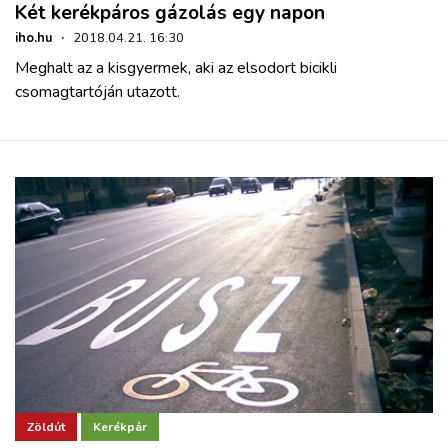
Két kerékpáros gázolás egy napon
iho.hu
·
2018.04.21. 16:30
Meghalt az a kisgyermek, aki az elsodort bicikli
csomagtartóján utazott.
Zöldút
Kerékpár