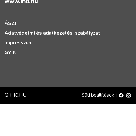
ÁSZF
Adatvédelmi és adatkezelési szabályzat
Impresszum
GYIK
© IHO.HU
Süti beállítások
|