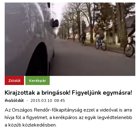
Zöldút
Kerékpár
Kirajzottak a bringások! Figyeljünk egymásra!
iho/zöldút
·
2015.03.10. 08:45
Az Országos Rendőr-főkapitányság ezzel a videóval is arra
hívja föl a figyelmet, a kerékpáros az egyik legvédtelenebb
a közúti közlekedésben.