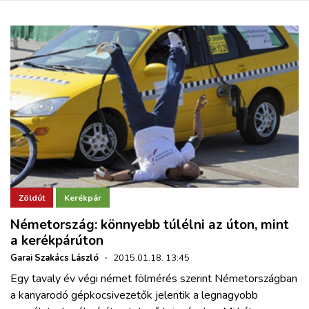
Zöldút
Kerékpár
Németország: könnyebb túlélni az úton, mint
a kerékpárúton
Garai Szakács László
·
2015.01.18. 13:45
Egy tavaly év végi német fölmérés szerint Németországban
a kanyarodó gépkocsivezetők jelentik a legnagyobb