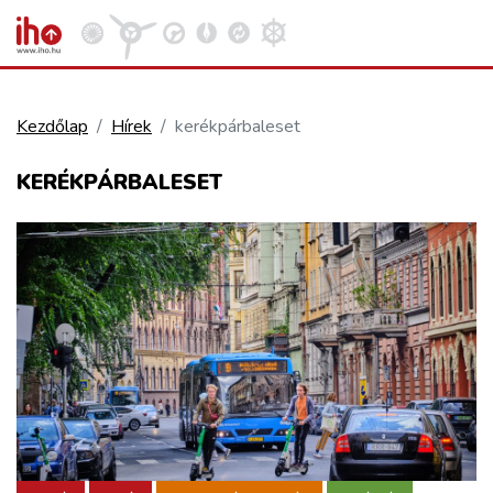
Kezdőlap
Hírek
kerékpárbaleset
VASÚT
KERÉKPÁRBALESET
Kosár megtekintése
KÖZÚT
REPÜLÉS
KÖZLEKEDÉSFEJLESZTÉS
ELLÁTÁSI LÁNC