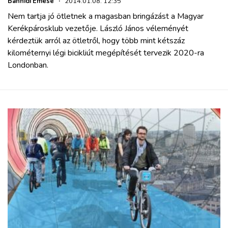
Bánhidi Emese
·
2014.01.08. 12:35
Nem tartja jó ötletnek a magasban bringázást a Magyar
Kerékpárosklub vezetője. László János véleményét
kérdeztük arról az ötletről, hogy több mint kétszáz
kilométernyi légi bicikliút megépítését tervezik 2020-ra
Londonban.