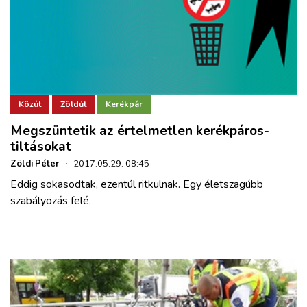
Közút
Zöldút
Kerékpár
Megszüntetik az értelmetlen kerékpáros-
tiltásokat
Zöldi Péter
·
2017.05.29. 08:45
Eddig sokasodtak, ezentúl ritkulnak. Egy életszagúbb
szabályozás felé.