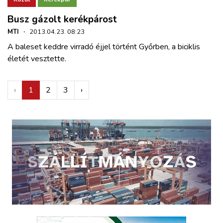
Busz gázolt kerékpárost
MTI
·
2013.04.23. 08:23
A baleset keddre virradó éjjel történt Győrben, a biciklis
életét vesztette.
‹
1
2
3
›