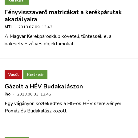
Kerékpár
Fényvisszaverő matricákat a kerékpárutak
akadályaira
MTI
·
2013.07.09. 13:43
A Magyar Kerékpárosklub követeli, tüntessék el a
balesetveszélyes objektumokat.
Vasút
Kerékpár
Gázolt a HÉV Budakalászon
iho
·
2013.06.03. 13:45
Egy vágányon közlekedtek a H5-ös HÉV szerelvényei
Pomáz és Budakalász között.