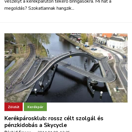
veszélyt a kerékpárúton tekerő bringásokra. Mi hát a
megoldás? Szokatlannak hangzik...
Zöldút
Kerékpár
Kerékpárosklub: rossz célt szolgál és
pénzkidobás a Skycycle