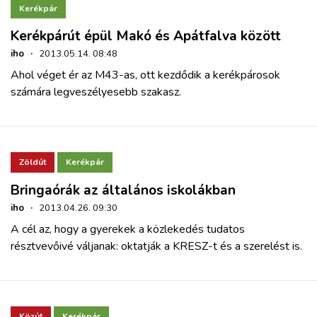
Kerékpár
Kerékpárút épül Makó és Apátfalva között
iho
·
2013.05.14. 08:48
Ahol véget ér az M43-as, ott kezdődik a kerékpárosok
számára legveszélyesebb szakasz.
Zöldút
Kerékpár
Bringaórák az általános iskolákban
iho
·
2013.04.26. 09:30
A cél az, hogy a gyerekek a közlekedés tudatos
résztvevőivé váljanak: oktatják a KRESZ-t és a szerelést is.
Közút
Kerékpár