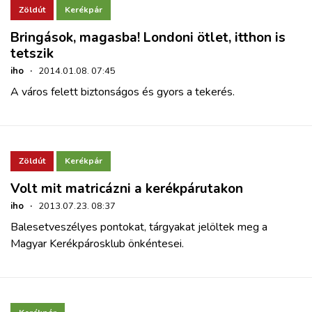
Zöldút
Kerékpár
Bringások, magasba! Londoni ötlet, itthon is
tetszik
iho
·
2014.01.08. 07:45
A város felett biztonságos és gyors a tekerés.
Zöldút
Kerékpár
Volt mit matricázni a kerékpárutakon
iho
·
2013.07.23. 08:37
Balesetveszélyes pontokat, tárgyakat jelöltek meg a
Magyar Kerékpárosklub önkéntesei.