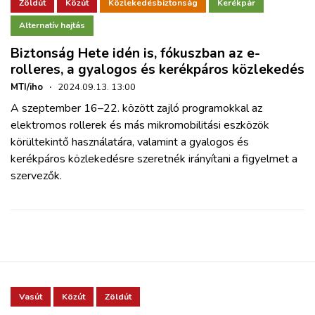
ZÖLDÚT
Zöldút
Közút
Közlekedésbiztonság
Kerékpár
Alternatív hajtás
HAJÓZÁS
Biztonság Hete idén is, fókuszban az e-
rolleres, a gyalogos és kerékpáros közlekedés
BLOG
MTI/iho
·
2024.09.13. 13:00
A szeptember 16–22. között zajló programokkal az
elektromos rollerek és más mikromobilitási eszközök
ARCHÍVUM
körültekintő használatára, valamint a gyalogos és
kerékpáros közlekedésre szeretnék irányítani a figyelmet a
WEBSHOP
szervezők.
BELÉPÉS
REGISZTRÁCIÓ
Vasút
Közút
Zöldút