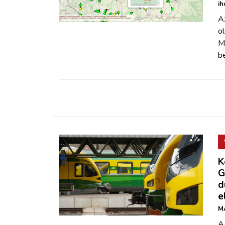
ZÖLDÚT
ih
Az
ol
HAJÓZÁS
M
be
BLOG
ARCHÍVUM
WEBSHOP
BELÉPÉS
K
G
REGISZTRÁCIÓ
d
e
M
A