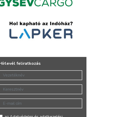
Hírlevél feliratkozás
Vezetéknév
Keresztnév
E-mail cím
az
Adatvédelmi és adatkezelési