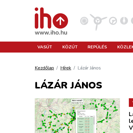
VASÚT
VASÚT
KÖZÚT
REPÜLÉS
KÖZLE
KÖZÚT
Kezdőlap
Hírek
Lázár János
REPÜLÉS
LÁZÁR JÁNOS
KÖZLEKEDÉSFEJLESZTÉS
L
ELLÁTÁSI LÁNC
l
V