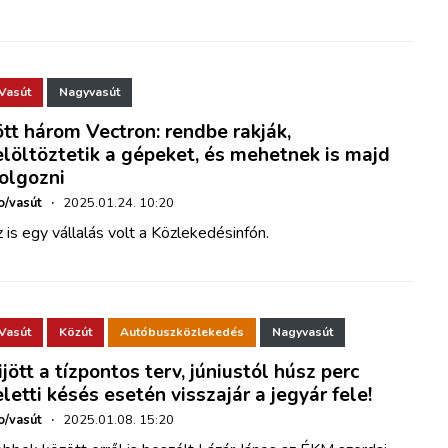
Vasút
Nagyvasút
ött három Vectron: rendbe rakják,
elöltöztetik a gépeket, és mehetnek is majd
olgozni
o/vasút
·
2025.01.24. 10:20
 is egy vállalás volt a Közlekedésinfón.
Vasút
Közút
Autóbuszközlekedés
Nagyvasút
ijött a tízpontos terv, júniustól húsz perc
eletti késés esetén visszajár a jegyár fele!
o/vasút
·
2025.01.08. 15:20