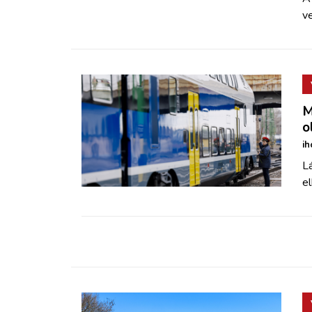
ve
M
o
ih
Lá
el