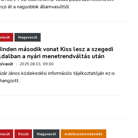
szi át a nagyobbik államvasúttól.
Vasút
Nagyvasút
inden második vonat Kiss lesz a szegedi
ldalban a nyári menetrendváltás után
o/vasút
·
2025.06.01. 09:00
zár János közlekedési információs tájékoztatóján ez is
hangzott.
Vasút
Közút
Nagyvasút
Autóbuszközlekedés