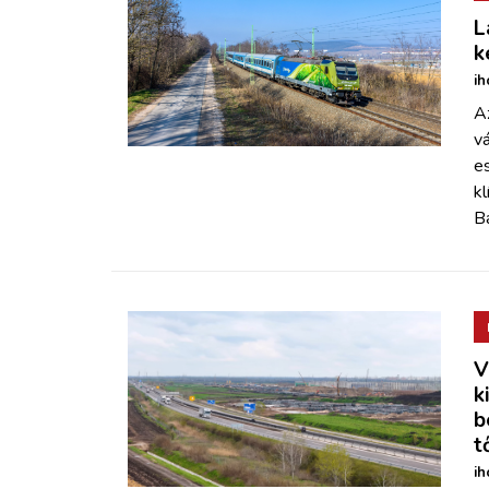
L
k
ih
Az
v
es
kl
Ba
V
k
b
t
ih