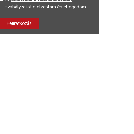
szabályzatot
elolvastam és elfogadom
Feliratkozás