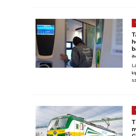
T
h
b
ih
Lá
ki
sz
T
n