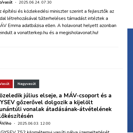
o/vasút
·
2025.06.24. 07:30
 építési és közlekedési miniszter szerint a fejlesztők az
dal létrehozásával túlterheléses támadást intéztek a
ÁV Emma adatbázisa ellen. A holavonat helyett azonban
indult a vonatterkep.hu és a megisholavonat.hu!
Vasút
Nagyvasút
özeledik július elseje, a MÁV-csoport és a
YSEV gőzerővel dolgozik a kijelölt
unántúli vonalak átadásának-átvételének
lőkészítésén
ÁV/iho
·
2025.06.03. 12:00
 GYSEV 752 kilométernyi vasúti pálya üzemeltetését