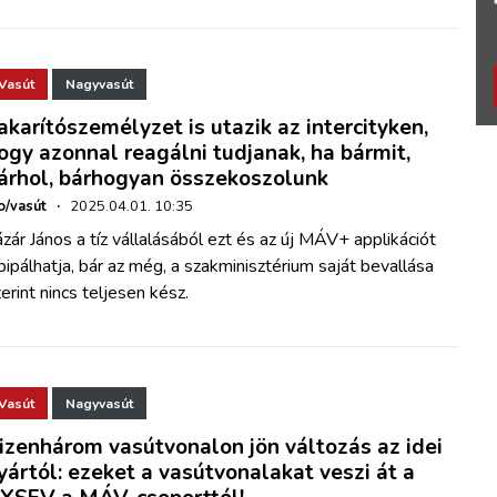
Vasút
Nagyvasút
akarítószemélyzet is utazik az intercityken,
ogy azonnal reagálni tudjanak, ha bármit,
árhol, bárhogyan összekoszolunk
o/vasút
·
2025.04.01. 10:35
zár János a tíz vállalásából ezt és az új MÁV+ applikációt
pipálhatja, bár az még, a szakminisztérium saját bevallása
erint nincs teljesen kész.
Vasút
Nagyvasút
izenhárom vasútvonalon jön változás az idei
yártól: ezeket a vasútvonalakat veszi át a