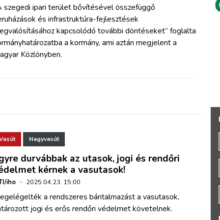
 szegedi ipari terület bővítésével összefüggő
ruházások és infrastruktúra-fejlesztések
egvalósításához kapcsolódó további döntéseket” foglalta
ormányhatározatba a kormány, ami aztán megjelent a
agyar Közlönyben.
Vasút
Nagyvasút
gyre durvábbak az utasok, jogi és rendőri
édelmet kérnek a vasutasok!
I/iho
·
2025.04.23. 15:00
egelégelték a rendszeres bántalmazást a vasutasok,
tározott jogi és erős rendőri védelmet követelnek.