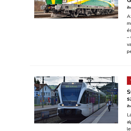
G
ih
A
mi
és
–
v
pe
S
s
ih
Lá
al
le