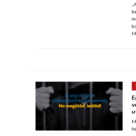
„A
be
m
k
M
E
v
MT
M
ha