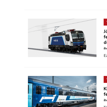
J
f
d
ih
Ez
K
f
ih