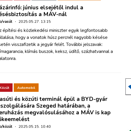
ázárinfó: június elsejétől indul a
ésésbiztosítás a MÁV-nál
o/vasút
·
2025.05.27. 13:15
 építési és közlekedési miniszter egyik legfontosabb
állalása, hogy a vonatok húsz percnél nagyobb késése
etén visszafizetik a jegyár felét. További jelszavak:
ímagarancia, klímás buszok, keksz, üdítő, százhatvannal a
latonra.
Közút
Automobil
asúti és közúti terminál épül a BYD-gyár
iszolgálására Szeged határában, a
eruházás megvalósulásához a MÁV is kap
őkeemelést
o/közút
·
2025.05.15. 10:40