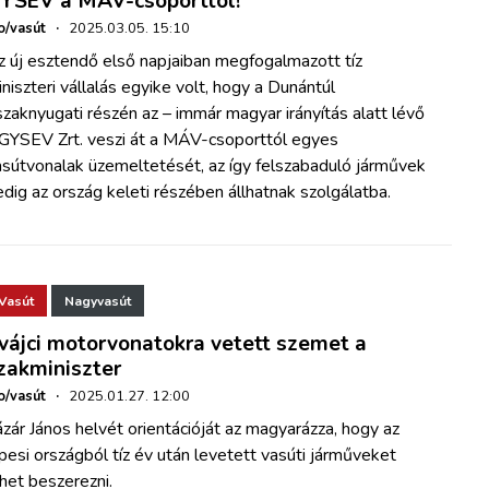
YSEV a MÁV-csoporttól!
o/vasút
·
2025.03.05. 15:10
z új esztendő első napjaiban megfogalmazott tíz
niszteri vállalás egyike volt, hogy a Dunántúl
zaknyugati részén az – immár magyar irányítás alatt lévő
 GYSEV Zrt. veszi át a MÁV-csoporttól egyes
asútvonalak üzemeltetését, az így felszabaduló járművek
dig az ország keleti részében állhatnak szolgálatba.
Vasút
Nagyvasút
vájci motorvonatokra vetett szemet a
zakminiszter
o/vasút
·
2025.01.27. 12:00
zár János helvét orientációját az magyarázza, hogy az
pesi országból tíz év után levetett vasúti járműveket
het beszerezni.