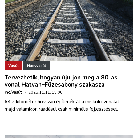
Vasút
Nagyvasút
Tervezhetik, hogyan újuljon meg a 80-as
vonal Hatvan–Füzesabony szakasza
iho/vasút
·
2025.11.11. 15:00
64,2 kilométer hosszan építenék át a miskolci vonalat –
majd valamikor, ráadásul csak minimális fejlesztéssel.