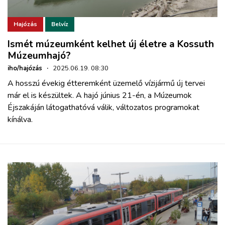
Hajózás
Belvíz
Ismét múzeumként kelhet új életre a Kossuth
Múzeumhajó?
iho/hajózás
·
2025.06.19. 08:30
A hosszú évekig étteremként üzemelő vízijármű új tervei
már el is készültek. A hajó június 21-én, a Múzeumok
Éjszakáján látogathatóvá válik, változatos programokat
kínálva.