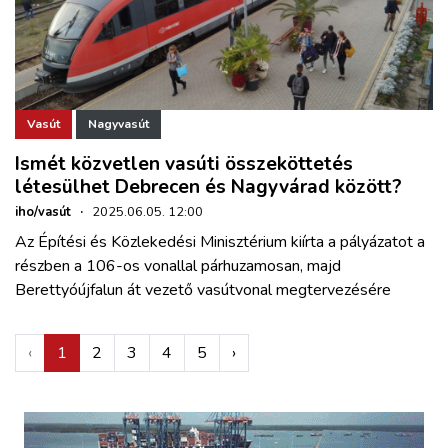
Vasút
Nagyvasút
Ismét közvetlen vasúti összeköttetés
létesülhet Debrecen és Nagyvárad között?
iho/vasút
·
2025.06.05. 12:00
Az Építési és Közlekedési Minisztérium kiírta a pályázatot a
részben a 106-os vonallal párhuzamosan, majd
Berettyóújfalun át vezető vasútvonal megtervezésére
‹
1
2
3
4
5
›