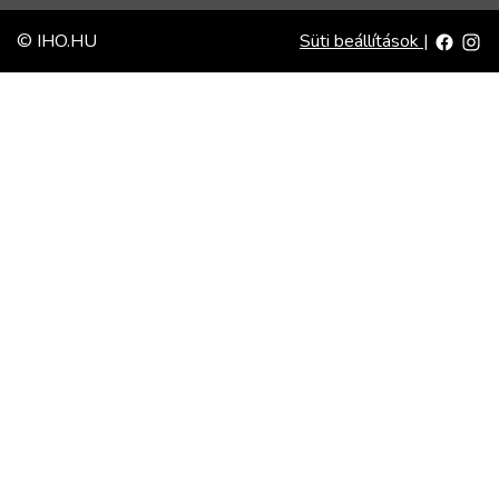
© IHO.HU
Süti beállítások
|