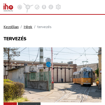
Kezdőlap
Hírek
tervezés
VASÚT
TERVEZÉS
Kosár megtekintése
KÖZÚT
REPÜLÉS
KÖZLEKEDÉSFEJLESZTÉS
ELLÁTÁSI LÁNC