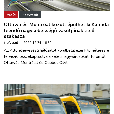
Vasút
Nagyvasút
Ottawa és Montréal között épülhet ki Kanada
leendő nagysebességű vasútjának első
szakasza
iho/vasút
·
2025.12.24. 16:30
Az Alto elnevezésű hálózatot körülbelül ezer kilométeresre
tervezik, összekapcsolva a keleti nagyvárosokat: Torontót,
Ottawát, Montréalt és Québec Cityt.