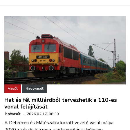
Vasút
Nagyvasút
Hat és fél milliárdból tervezhetik a 110-es
vonal felújítását
iho/vasút
·
2026.02.17. 08:30
A Debrecen és Mátészalka között vezető vasúti pálya
2030-ra újulhatna meg, a villamosítás is kiépülne.