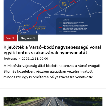
Vasút
Nagyvasút
Kijelölték a Varsó–Łódź nagysebességű vonal
egyik fontos szakaszának nyomvonalát
iho/vasút
·
2025.12.11. 09:00
A Mazóviai vajdaság által kiadott határozat a Varsó nyugati
állomás közelében, részben alagútban vezetni hivatott,
mindössze egy kilométeres pályaszakaszra vonatkozik.