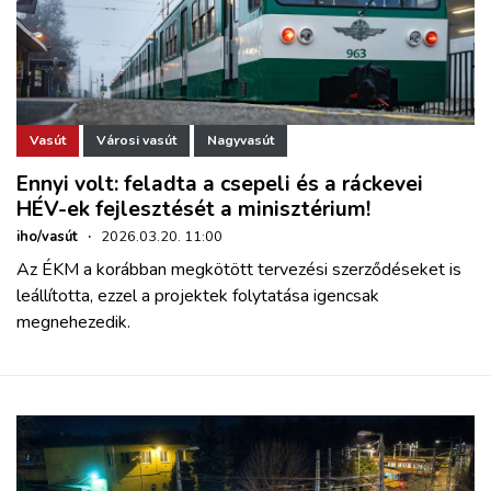
Vasút
Városi vasút
Nagyvasút
Ennyi volt: feladta a csepeli és a ráckevei
HÉV-ek fejlesztését a minisztérium!
iho/vasút
·
2026.03.20. 11:00
Az ÉKM a korábban megkötött tervezési szerződéseket is
leállította, ezzel a projektek folytatása igencsak
megnehezedik.