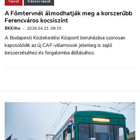
ZÖLDÚT
Vasút
Városi vasút
A Főmtervnél álmodhatják meg a korszerűbb
Ferencváros kocsiszínt
HAJÓZÁS
BKK/iho
·
2026.04.21. 08:15
A Budapesti Közlekedési Központ beruházása szorosan
BLOG
kapcsolódik az új CAF-villamosok jelenleg is zajló
beszerzéséhez és forgalomba állításához.
ARCHÍVUM
WEBSHOP
BELÉPÉS
REGISZTRÁCIÓ