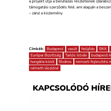
a projekt útja a beruházás részleteinek (darab
támogatási szerződés felé, ami alapján a besze
– zárul a közlemény.
Címkék:
Budapest
vasút
felújítás
BKK
Európai Bizottság
Tarlós István
budapesti 
hungária körút
főváros
nemzeti fejlesztési 
németh lászlóné
KAPCSOLÓDÓ HÍRE