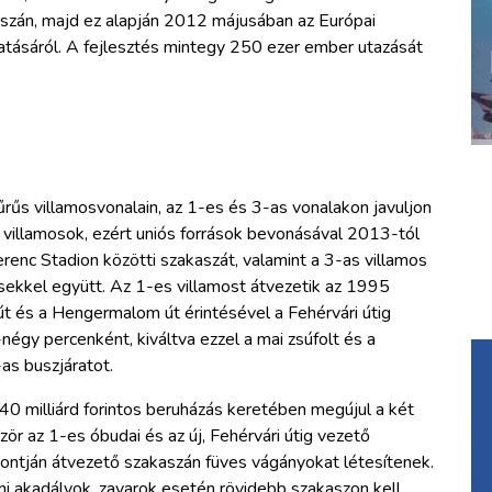
szán, majd ez alapján 2012 májusában az Európai
atásáról. A fejlesztés mintegy 250 ezer ember utazását
rűs villamosvonalain, az 1-es és 3-as vonalakon javuljon
 villamosok, ezért uniós források bevonásával 2013-tól
erenc Stadion közötti szakaszát, valamint a 3-as villamos
ésekkel együtt. Az 1-es villamost átvezetik az 1995
t és a Hengermalom út érintésével a Fehérvári útig
égy percenként, kiváltva ezzel a mai zsúfolt és a
as buszjáratot.
 milliárd forintos beruházás keretében megújul a két
r az 1-es óbudai és az új, Fehérvári útig vezető
pontján átvezető szakaszán füves vágányokat létesítenek.
lmi akadályok, zavarok esetén rövidebb szakaszon kell