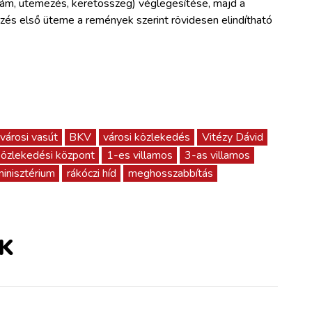
szám, ütemezés, keretösszeg) véglegesítése, majd a
rzés első üteme a remények szerint rövidesen elindítható
városi vasút
BKV
városi közlekedés
Vitézy Dávid
közlekedési központ
1-es villamos
3-as villamos
minisztérium
rákóczi híd
meghosszabbítás
K