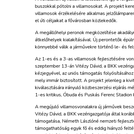
buszokkal pótolni a villamosokat. A projekt ke
villamosok érzékelésére alkalmas jelzőlámpare
el úti céljaikat a fővárosban közlekedők.
A megállóhelyi peronok megközelítése akadálym
átkelőhelyek kialakításával. Új perontetők ép
könnyebbé válik a járművekre történő le- és fels
Az 1-es és a 3-as villamosok fejlesztésére vo
szeptember 13-án Vitézy Dávid, a BKK vezérigaz
kézjegyével, az uniós támogatás folyósításához
mely immár biztosított. A projekt jelenleg a kivi
kiválasztására irányuló közbeszerzési eljárás 
1-es kritikus, Óbuda és Puskás Ferenc Stadion k
A megújuló villamosvonalakra új járművek besze
Vitézy Dávid, a BKK vezérigazgatója által korá
támogatása, Németh Lászlóné nemzeti fejlesztés
támogathatóság egyik fő és eddig hiányzó felt