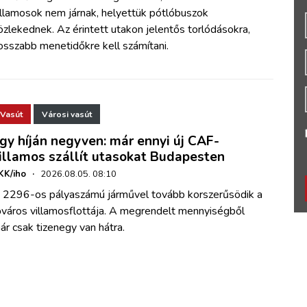
illamosok nem járnak, helyettük pótlóbuszok
özlekednek. Az érintett utakon jelentős torlódásokra,
osszabb menetidőkre kell számítani.
Vasút
Városi vasút
gy híján negyven: már ennyi új CAF-
illamos szállít utasokat Budapesten
KK/iho
·
2026.08.05. 08:10
 2296-os pályaszámú járművel tovább korszerűsödik a
őváros villamosflottája. A megrendelt mennyiségből
ár csak tizenegy van hátra.