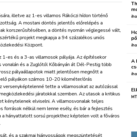
Th
mo
sára, illetve az 1-es villamos Rákóczi hídon történő
iho
zottság. A mostani döntés jelentős előrelépés a
ak korszerűsítésében, a döntés nyomán véglegessé vált,
Ho
összértékű projekt megkapja a 94 százalékos uniós
pő
Közlekedési Központ.
iho
z 1-es és a 3-as villamosok pályája. Az építésekor
A 
s vonalán és a Zuglótól Kőbányán át Dél-Pestig több
cs
ossz pályaállapotok miatt jelentősen megnőtt a
ih
emelő pályákon számos 10-20 kilométer/órás
 versenyképtelenné tette a villamosokat az autózással
El
ömegközlekedési járatokkal szemben. Az utasok a kritikus
MT
t kénytelenek elviselni. A villamosvonalak teljes
s források nélkül nem lenne esély, és bár a fejlesztés
a hányattatott sorsú projekthez képtelen volt a főváros
.
ítását, és a szakmai hiányosságok megszüntetését