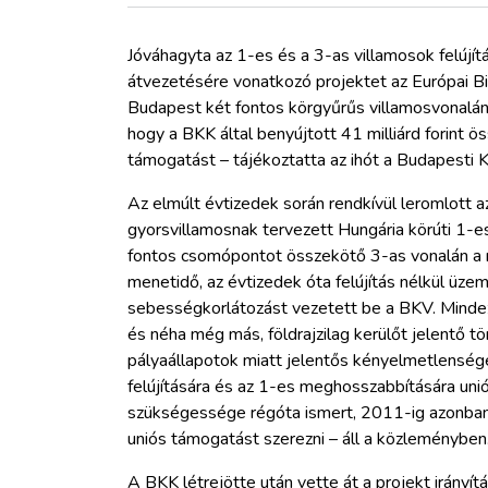
ZÖLDÚT
Jóváhagyta az 1-es és a 3-as villamosok felújítá
HAJÓZÁS
átvezetésére vonatkozó projektet az Európai Bi
Budapest két fontos körgyűrűs villamosvonalán
hogy a BKK által benyújtott 41 milliárd forint 
BLOG
támogatást – tájékoztatta az ihót a Budapesti 
ARCHÍVUM
Az elmúlt évtizedek során rendkívül leromlott a
gyorsvillamosnak tervezett Hungária körúti 1-e
fontos csomópontot összekötő 3-as vonalán a r
WEBSHOP
menetidő, az évtizedek óta felújítás nélkül üz
sebességkorlátozást vezetett be a BKV. Mindez
BELÉPÉS
és néha még más, földrajzilag kerülőt jelentő t
pályaállapotok miatt jelentős kényelmetlensége
felújítására és az 1-es meghosszabbítására unió
REGISZTRÁCIÓ
szükségessége régóta ismert, 2011-ig azonban 
uniós támogatást szerezni – áll a közleményben
A BKK létrejötte után vette át a projekt irány