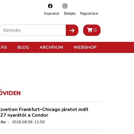
Kapcsolat
Belépés
Regisztráció
0
ZÁS
BLOG
ARCHÍVUM
WEBSHOP
ÖVIDEN
zvetlen Frankfurt–Chicago járatot indít
27 nyarától a Condor
.hu
·
2026.08.06. 11:50