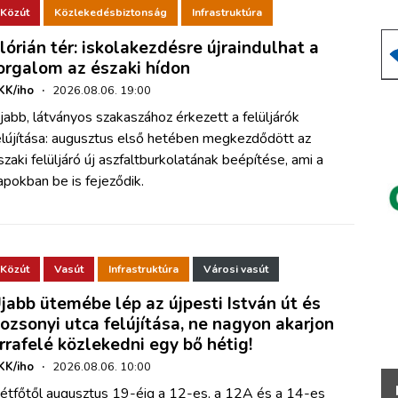
Közút
Közlekedésbiztonság
Infrastruktúra
lórián tér: iskolakezdésre újraindulhat a
orgalom az északi hídon
KK/iho
·
2026.08.06. 19:00
jabb, látványos szakaszához érkezett a felüljárók
elújítása: augusztus első hetében megkezdődött az
szaki felüljáró új aszfaltburkolatának beépítése, ami a
apokban be is fejeződik.
Közút
Vasút
Infrastruktúra
Városi vasút
jabb ütemébe lép az újpesti István út és
ozsonyi utca felújítása, ne nagyon akarjon
rrafelé közlekedni egy bő hétig!
KK/iho
·
2026.08.06. 10:00
étfőtől augusztus 19-éig a 12-es, a 12A és a 14-es