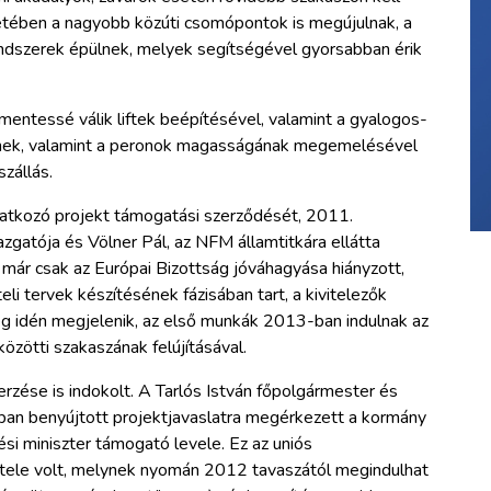
retében a nagyobb közúti csomópontok is megújulnak, a
ndszerek épülnek, melyek segítségével gyorsabban érik
entessé válik liftek beépítésével, valamint a gyalogos-
ülnek, valamint a peronok magasságának megemelésével
zállás.
natkozó projekt támogatási szerződését, 2011.
gatója és Völner Pál, az NFM államtitkára ellátta
 már csak az Európai Bizottság jóváhagyása hiányzott,
teli tervek készítésének fázisában tart, a kivitelezők
még idén megjelenik, az első munkák 2013-ban indulnak az
özötti szakaszának felújításával.
rzése is indokolt. A Tarlós István főpolgármester és
bban benyújtott projektjavaslatra megérkezett a kormány
i miniszter támogató levele. Ez az uniós
étele volt, melynek nyomán 2012 tavaszától megindulhat