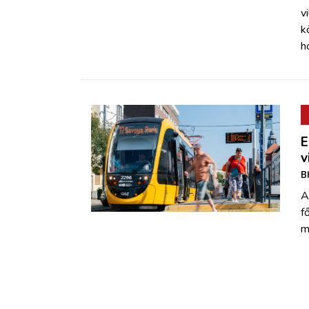
v
k
h
E
v
B
A
f
m