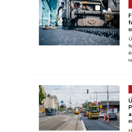
F
f
B
Ú
f
é
n
Ú
P
a
B
H