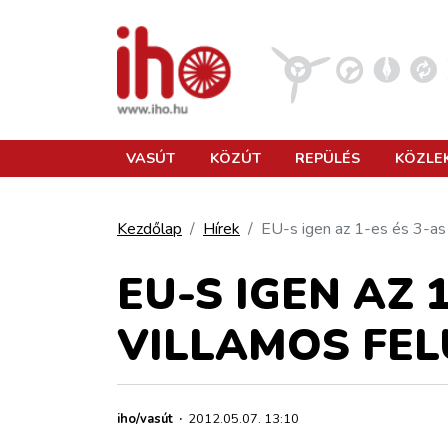
VASÚT
VASÚT
KÖZÚT
REPÜLÉS
KÖZLE
KÖZÚT
Kezdőlap
Hírek
EU-s igen az 1-es és 3-as 
REPÜLÉS
EU-S IGEN AZ 
VILLAMOS FEL
KÖZLEKEDÉSFEJLESZTÉS
ELLÁTÁSI LÁNC
iho/vasút
·
2012.05.07. 13:10