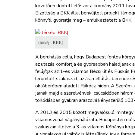
követően döntött először a kormány 2011 tava
Bizottság a BKK által benyújtott projekt támog
könnyíti, gyorsítja meg – emlékeztetett a BKK.
(térkép: BKK)
A beruházás célja, hogy Budapest fontos körgyű
az utazás komfortja és gyorsabban haladjanak a
felújítják az 1-es villamos Bécsi út és Puskás F
leromlott szakaszait, az áramellátási berendez
októberében átadott Rákóczi hídon. A Szerémi ú
járnak majd a szerelvények, csúcsidőben három-n
torlódásban gyakran araszolni kényszerülő 103-
A 2013 és 2015 között megvalósuló, mintegy 40
villamosvonal vágányhálózata. Budapesten előszö
szakaszán, illetve a 3-as villamos Kőbánya köz
A vonalakon új váltók is létesülnek, így a forga