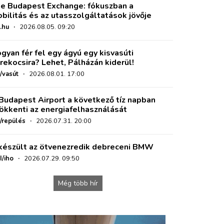
e Budapest Exchange: fókuszban a
bilitás és az utasszolgáltatások jövője
.hu
·
2026.08.05. 09:20
gyan fér fel egy ágyú egy kisvasúti
rekocsira? Lehet, Pálházán kiderül!
/vasút
·
2026.08.01. 17:00
Budapest Airport a következő tíz napban
ökkenti az energiafelhasználását
o/repülés
·
2026.07.31. 20:00
készült az ötvenezredik debreceni BMW
I/iho
·
2026.07.29. 09:50
Még több hír