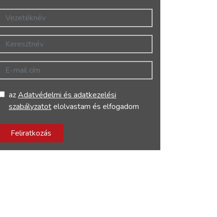
Vezetéknév
Keresztnév
E-mail cím
az
Adatvédelmi és adatkezelési
szabályzatot
elolvastam és elfogadom
Feliratkozás