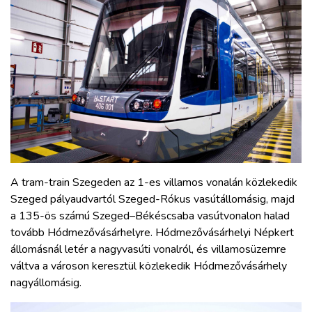
A tram-train Szegeden az 1-es villamos vonalán közlekedik
Szeged pályaudvartól Szeged-Rókus vasútállomásig, majd
a 135-ös számú Szeged–Békéscsaba vasútvonalon halad
tovább Hódmezővásárhelyre. Hódmezővásárhelyi Népkert
állomásnál letér a nagyvasúti vonalról, és villamosüzemre
váltva a városon keresztül közlekedik Hódmezővásárhely
nagyállomásig.