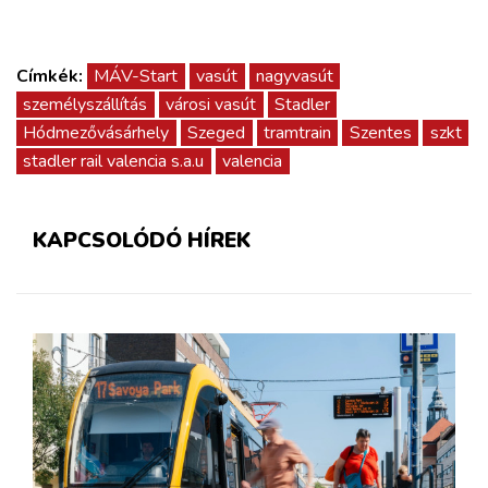
Címkék:
MÁV-Start
vasút
nagyvasút
személyszállítás
városi vasút
Stadler
Hódmezővásárhely
Szeged
tramtrain
Szentes
szkt
stadler rail valencia s.a.u
valencia
KAPCSOLÓDÓ HÍREK