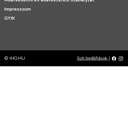
Adatvédelmi és adatkezelési szabályzat
Impresszum
GYIK
© IHO.HU
Süti beállítások
|