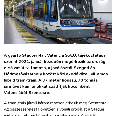
ZÖLDÚT
HAJÓZÁS
BLOG
ARCHÍVUM
A gyártó Stadler Rail Valencia S.A.U. tájékoztatása
szerint 2021. január közepén megérkezik az ország
WEBSHOP
első vasút-villamosa, a jövő ősztől Szeged és
Hódmezővásárhely között közlekedő dízel-villamos
BELÉPÉS
hibrid tram-train. A 37 méter hosszú, 70 tonnás
járművet kamionokkal szállítják kocsinként
Valenciából Szentesre.
REGISZTRÁCIÓ
A tram-train jármű három részben érkezik meg Szentesre.
Az összeszerelést követően a vonali próbákat a Stadler
várhatóan február hónapban kezdheti meg. A gyártó