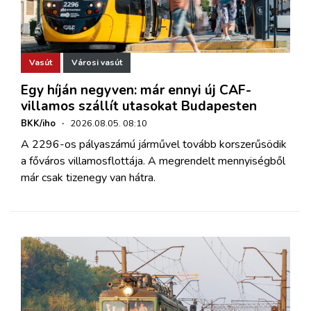
Vasút
Városi vasút
Egy híján negyven: már ennyi új CAF-
villamos szállít utasokat Budapesten
BKK/iho
·
2026.08.05. 08:10
A 2296-os pályaszámú járművel tovább korszerűsödik
a főváros villamosflottája. A megrendelt mennyiségből
már csak tizenegy van hátra.