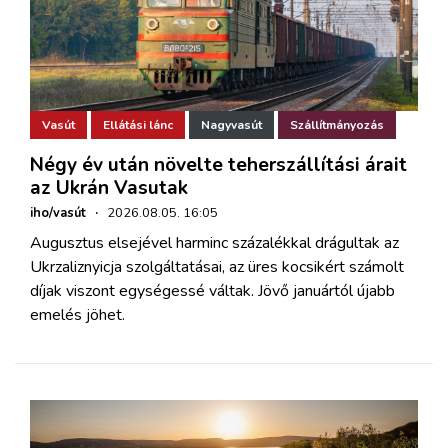
Vasút
Ellátási lánc
Nagyvasút
Szállítmányozás
Négy év után növelte teherszállítási árait
az Ukrán Vasutak
iho/vasút
·
2026.08.05. 16:05
Augusztus elsejével harminc százalékkal drágultak az
Ukrzaliznyicja szolgáltatásai, az üres kocsikért számolt
díjak viszont egységessé váltak. Jövő januártól újabb
emelés jöhet.