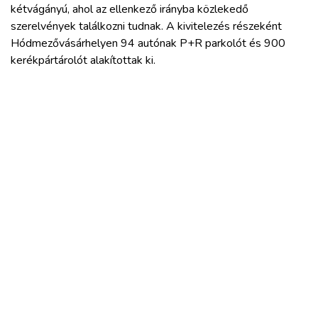
kétvágányú, ahol az ellenkező irányba közlekedő
szerelvények találkozni tudnak. A kivitelezés részeként
Hódmezővásárhelyen 94 autónak P+R parkolót és 900
kerékpártárolót alakítottak ki.