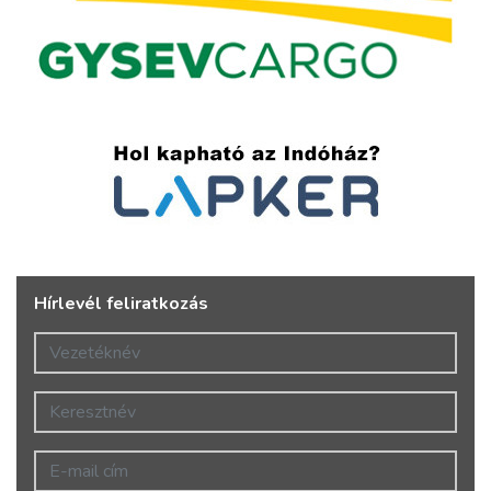
Hírlevél feliratkozás
Vezetéknév
Keresztnév
E-mail cím