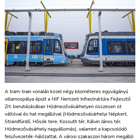
A tram-train vonalán közel négy kilométeres egyvágányú
villamospálya épült a NIF Nemzeti Infrastruktúra Fejlesztő
Zrt. beruházásában Hódmezővásárhelyen összesen öt
váltóval és hat megállóval (Hódmezővásárhelyi Népkert,
Strandfürdő, Hősök tere, Kossuth tér, Kálvin János tér,
Hódmezővásárhely nagyállomás), valamint a kapcsolódó
felsővezeték-hálózattal. A városi szakaszon három megálló