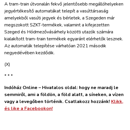
A tram-train útvonalán fekvő jelentősebb megállóhelyeken
jegyértékesítő automatákat telepít a vasúttársaság
amelyekből vasúti jegyek és bérletek, a Szegeden már
megszokott SZKT-termékek, valamint a kifejezetten
Szeged és Hódmezővásárhely közötti utazók számára
kialakított tram-train termékek egyaránt elérhetők lesznek.
Az automaták telepítése várhatóan 2021 második
negyedévében kezdődik.
(X)
* * *
Indóház Online – Hivatalos oldal: hogy ne maradj le
semmiről, ami a földön, a föld alatt, a síneken, a vízen
vagy a levegőben történik. Csatlakozz hozzánk!
Klikk,
és like a Facebookon!