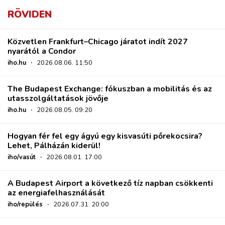
RÖVIDEN
Közvetlen Frankfurt–Chicago járatot indít 2027
nyarától a Condor
iho.hu
·
2026.08.06. 11:50
The Budapest Exchange: fókuszban a mobilitás és az
utasszolgáltatások jövője
iho.hu
·
2026.08.05. 09:20
Hogyan fér fel egy ágyú egy kisvasúti pőrekocsira?
Lehet, Pálházán kiderül!
iho/vasút
·
2026.08.01. 17:00
A Budapest Airport a következő tíz napban csökkenti
az energiafelhasználását
iho/repülés
·
2026.07.31. 20:00