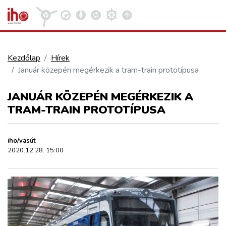
Kezdőlap
Hírek
Január közepén megérkezik a tram-train prototípusa
VASÚT
Kosár megtekintése
JANUÁR KÖZEPÉN MEGÉRKEZIK A
KÖZÚT
TRAM-TRAIN PROTOTÍPUSA
REPÜLÉS
iho/vasút
2020.12.28. 15:00
KÖZLEKEDÉSFEJLESZTÉS
ELLÁTÁSI LÁNC