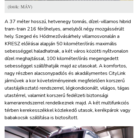
(fotók: MÁV)
A 37 méter hosszú, hetvenegy tonnás, dízel-villamos hibrid
tram-train 216 férőhelyes, amelyből négy mozgássérült
hely. Szeged és Hódmezővásárhely villamosvonalán a
KRESZ előírásai alapján 50 kilométer/órás maximális
sebességgel haladhatnak, a két város közötti nyíltvonalon
dízel meghajtással, 100 kilométer/órás megengedett
sebességgel szállíthatják majd az utasokat. A komfortos,
nagy részben alacsonypadlós és akadálymentes CityLink
járművek a kor követelményeinek megfelelően korszerű
utastájékoztató rendszerrel, légkondicionált, világos, tágas
utastérrel, valamint korszerű fedélzeti biztonsági
kamerarendszerrel rendelkeznek majd. A két multifunkciós
térben kerekesszékkel közlekedő utasok, kerékpárok vagy
babakocsik szállítása is biztosított.