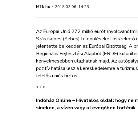
ZÖLDÚT
MTI/iho
·
2018.03.06. 14:23
HAJÓZÁS
Az Európai Unió 272 millió eurót (nyolcvanötmilli
BLOG
Szászsebes (Sebes) településeket összekötő m
jelentette be kedden az Európai Bizottság. A brü
Regionális Fejlesztési Alapból (ERDF) különíte
ARCHÍVUM
kényelmesebben utazhatnak majd. Az autópálya a
pozitív hatása lesz a kereskedelemre a turizmus
WEBSHOP
felelős uniós biztos.
* * *
BELÉPÉS
Indóház Online – Hivatalos oldal: hogy ne ma
síneken, a vízen vagy a levegőben történik
REGISZTRÁCIÓ