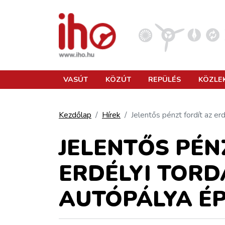
VASÚT
VASÚT
KÖZÚT
REPÜLÉS
KÖZLE
KÖZÚT
Kezdőlap
Hírek
Jelentős pénzt fordít az e
REPÜLÉS
JELENTŐS PÉN
ERDÉLYI TORD
KÖZLEKEDÉSFEJLESZTÉS
AUTÓPÁLYA ÉP
ELLÁTÁSI LÁNC