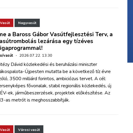
Vasút
Nagyvasút
me a Baross Gábor Vasútfejlesztési Terv, a
asútrombolás lezárása egy tízéves
igaprogrammal!
ho/vasút
·
2026.07.22. 13:30
itézy Dávid közlekedési és beruházási miniszter
ákospalota-Újpesten mutatta be a következő tíz évre
zóló, 3500 milliárd forintos, ambiciózus tervet. A cél:
ersenyképes fővonalak, stabil regionális közlekedés, új
ÉV-ek, járműbeszerzések, projektek előkészítése. Az
3-as metrót is meghosszabbítják.
Vasút
Városi vasút