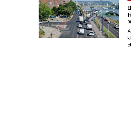
B
f
B
A
k
e