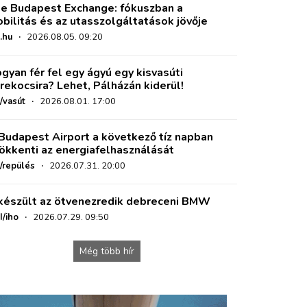
e Budapest Exchange: fókuszban a
bilitás és az utasszolgáltatások jövője
.hu
·
2026.08.05. 09:20
gyan fér fel egy ágyú egy kisvasúti
rekocsira? Lehet, Pálházán kiderül!
/vasút
·
2026.08.01. 17:00
Budapest Airport a következő tíz napban
ökkenti az energiafelhasználását
o/repülés
·
2026.07.31. 20:00
készült az ötvenezredik debreceni BMW
I/iho
·
2026.07.29. 09:50
Még több hír