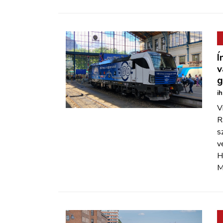
Í
v
g
i
V
R
s
v
H
M