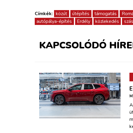
Címkék:
közút
útépítés
támogatás
Romá
autópálya-építés
Erdély
közlekedés
szá
KAPCSOLÓDÓ HÍRE
E
M
A
ü
m
k