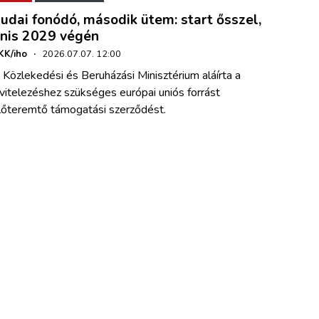
udai fonódó, második ütem: start ősszel,
inis 2029 végén
KK/iho
·
2026.07.07. 12:00
 Közlekedési és Beruházási Minisztérium aláírta a
ivitelezéshez szükséges európai uniós forrást
lőteremtő támogatási szerződést.