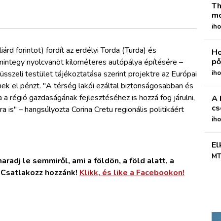
Th
mo
iho
árd forintot) fordít az erdélyi Torda (Turda) és
Ho
pő
integy nyolcvanöt kilométeres autópálya építésére
–
sszeli testület tájékoztatása szerint projektre az Európai
iho
nek el pénzt.
"A térség lakói ezáltal biztonságosabban és
 régió gazdaságának fejlesztéséhez is hozzá fog járulni,
A 
cs
ra is"
–
hangsúlyozta Corina Cretu regionális politikáért
ih
El
MT
radj le semmiről, ami a földön, a föld alatt, a
. Csatlakozz hozzánk!
Klikk, és like a Facebookon!