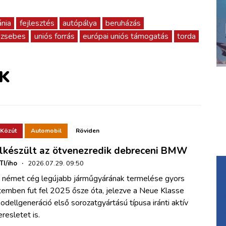
nia
fejlesztés
autópálya
beruházás
szsebes
uniós forrás
európai uniós támogatás
torda
K
Közút
Automobil
Röviden
lkészült az ötvenezredik debreceni BMW
TI/iho
·
2026.07.29. 09:50
 német cég legújabb járműgyárának termelése gyors
temben fut fel 2025 ősze óta, jelezve a Neue Klasse
odellgeneráció első sorozatgyártású típusa iránti aktív
eresletet is.