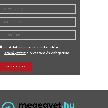
Vezetéknév
Keresztnév
E-mail cím
az
Adatvédelmi és adatkezelési
szabályzatot
elolvastam és elfogadom
Feliratkozás