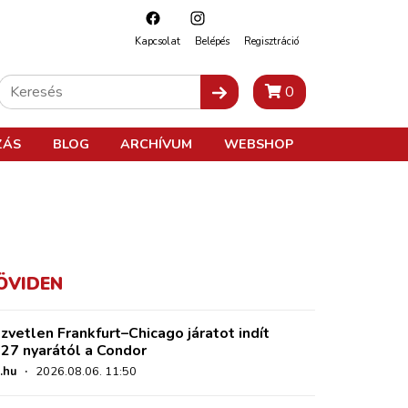
Kapcsolat
Belépés
Regisztráció
0
ZÁS
BLOG
ARCHÍVUM
WEBSHOP
ÖVIDEN
zvetlen Frankfurt–Chicago járatot indít
27 nyarától a Condor
.hu
·
2026.08.06. 11:50