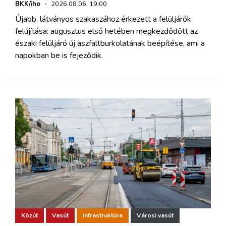
BKK/iho
·
2026.08.06. 19:00
Újabb, látványos szakaszához érkezett a felüljárók
felújítása: augusztus első hetében megkezdődött az
északi felüljáró új aszfaltburkolatának beépítése, ami a
napokban be is fejeződik.
Közút
Vasút
Infrastruktúra
Városi vasút