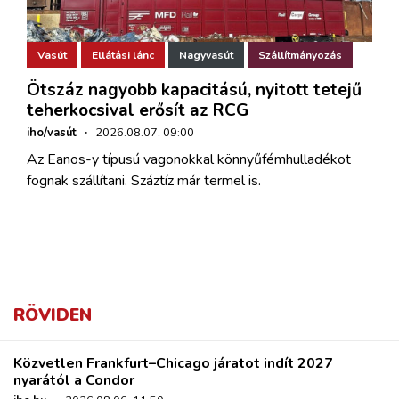
Vasút
Ellátási lánc
Nagyvasút
Szállítmányozás
Ötszáz nagyobb kapacitású, nyitott tetejű
teherkocsival erősít az RCG
iho/vasút
·
2026.08.07. 09:00
Az Eanos-y típusú vagonokkal könnyűfémhulladékot
fognak szállítani. Száztíz már termel is.
RÖVIDEN
Közvetlen Frankfurt–Chicago járatot indít 2027
nyarától a Condor