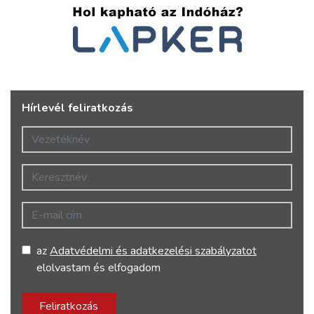
Hírlevél feliratkozás
Vezetéknév
Keresztnév
E-mail cím
az
Adatvédelmi és adatkezelési szabályzatot
elolvastam és elfogadom
Feliratkozás