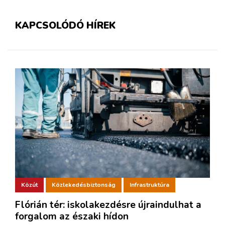
KAPCSOLÓDÓ HÍREK
Közút
Közlekedésbiztonság
Infrastruktúra
Flórián tér: iskolakezdésre újraindulhat a
forgalom az északi hídon