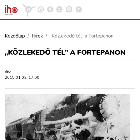
Kezdőlap
Hírek
„Közlekedő tél” a Fortepanon
VASÚT
„KÖZLEKEDŐ TÉL” A FORTEPANON
Kosár megtekintése
KÖZÚT
iho
2015.01.02. 17:00
REPÜLÉS
KÖZLEKEDÉSFEJLESZTÉS
ELLÁTÁSI LÁNC