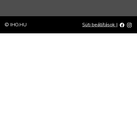
© IHO.HU
Süti beállítások
|