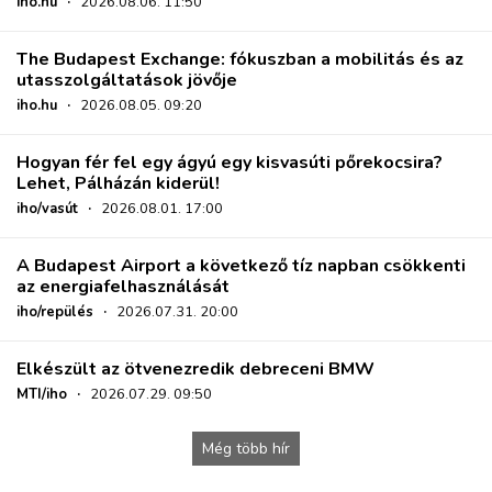
iho.hu
·
2026.08.06. 11:50
The Budapest Exchange: fókuszban a mobilitás és az
utasszolgáltatások jövője
iho.hu
·
2026.08.05. 09:20
Hogyan fér fel egy ágyú egy kisvasúti pőrekocsira?
Lehet, Pálházán kiderül!
iho/vasút
·
2026.08.01. 17:00
A Budapest Airport a következő tíz napban csökkenti
az energiafelhasználását
iho/repülés
·
2026.07.31. 20:00
Elkészült az ötvenezredik debreceni BMW
MTI/iho
·
2026.07.29. 09:50
Még több hír