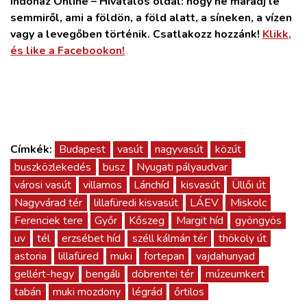
Indóház Online – Hivatalos oldal: hogy ne maradj le
semmiről, ami a földön, a föld alatt, a síneken, a vízen
vagy a levegőben történik. Csatlakozz hozzánk!
Klikk,
és like a Facebookon!
Címkék:
Budapest
vasút
nagyvasút
közút
buszközlekedés
busz
Nyugati pályaudvar
városi vasút
villamos
Lánchíd
kisvasút
Üllői út
Nagyvárad tér
lillafüredi kisvasút
LÁEV
Miskolc
Ferenciek tere
Győr
Kőszeg
Margit híd
gyöngyös
uv
tél
erzsébet híd
széll kálmán tér
thököly út
astoria
lillafüred
muki
fortepan
vajdahunyad
gellért-hegy
bengáli
döbrentei tér
múzeumkert
tabán
muki mozdony
légrád
őrtilos