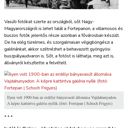
ZÖLDÚT
HAJÓZÁS
Vasúti fotókat szerte az országból, sőt Nagy-
Magyarországról is lehet talál a Fortepanon, a villamosos és
buszos fotók jelentős része azonban a fővárosban készült.
BLOG
De ha elég türelmes, és szorgalmasan végigböngészi a
galériánkat, akkor szétnézhet a behavazott gyöngyösi
ARCHÍVUM
buszpályaudvaron is. Sőt, a fotóst is láthatja, meg azt is,
állványról készítette a felvételt.
WEBSHOP
BELÉPÉS
Ilyen volt 1900-ban az erdélyi bányavasút állomása Vajdahunyadon.
A képre kattintva galéria nyílik (fotó: Fortepan | Schoch Frigyes)
REGISZTRÁCIÓ
* * *