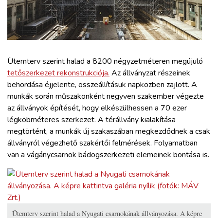
ZÖLDÚT
HAJÓZÁS
BLOG
Ütemterv szerint halad a 8200 négyzetméteren megújuló
tetőszerkezet rekonstrukciója.
Az állványzat részeinek
behordása éjjelente, összeállításuk napközben zajlott. A
ARCHÍVUM
munkák során műszakonként negyven szakember végezte
az állványok építését, hogy elkészülhessen a 70 ezer
WEBSHOP
légköbméteres szerkezet. A térállvány kialakítása
megtörtént, a munkák új szakaszában megkezdődnek a csak
állványról végezhető szakértői felmérések. Folyamatban
BELÉPÉS
van a vágánycsarnok bádogszerkezeti elemeinek bontása is.
REGISZTRÁCIÓ
Ütemterv szerint halad a Nyugati csarnokának állványozása. A képre