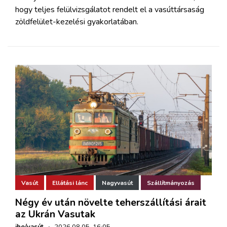
hogy teljes felülvizsgálatot rendelt el a vasúttársaság
zöldfelület-kezelési gyakorlatában.
Vasút
Ellátási lánc
Nagyvasút
Szállítmányozás
Négy év után növelte teherszállítási árait
az Ukrán Vasutak
iho/vasút
·
2026.08.05. 16:05