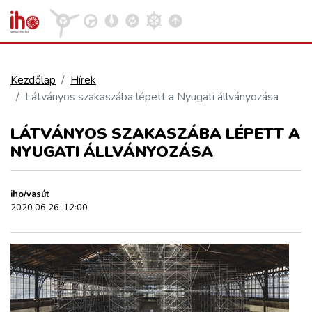
Kezdőlap
Hírek
Látványos szakaszába lépett a Nyugati állványozása
VASÚT
Kosár megtekintése
LÁTVÁNYOS SZAKASZÁBA LÉPETT A
KÖZÚT
NYUGATI ÁLLVÁNYOZÁSA
REPÜLÉS
iho/vasút
2020.06.26. 12:00
KÖZLEKEDÉSFEJLESZTÉS
ELLÁTÁSI LÁNC