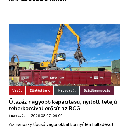
Vasút
Ellátási lánc
Nagyvasút
Szállítmányozás
Ötszáz nagyobb kapacitású, nyitott tetejű
teherkocsival erősít az RCG
iho/vasút
·
2026.08.07. 09:00
Az Eanos-y típusú vagonokkal könnyűfémhulladékot