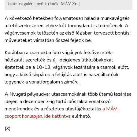
kattintva galéria nyílik (fotók: MÁV Zrt.)
A következő hetekben folyamatosan halad a munkavégzés
a tetőszerkezeten, ehhez két toronydarut is telepítenek. A
vágánycsarnok tetőzetén az első fázisban tervezett bontási
műveleteket várhatóan ősszel fejezik be.
Korábban a csarnokba futó vágányok felsővezeték-
hálózatát szerelték és új, ideiglenes ütközőbakokat
építettek be a 10-13. vágányok lezárására a csarnok előtt,
hogy a külső sínpárok a felújítás alatt is használhatóak
legyenek a vonatforgalom számára.
A Nyugati pályaudvar utascsarnokának több ütemű lezárása
idején, a december 7-ig tartó időszakra vonatkozó
menetrendek és a részletes utastájékoztatás
a MÁV-
csoport honlapján, ide kattintva
elérhető.
(X)