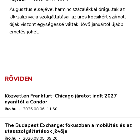
Augusztus elsejével harminc százalékkal drágultak az
Ukrzaliznyicja szolgáltatásai, az üres kocsikért számolt
díjak viszont egységessé váltak. Jövő januártól újabb
emelés jöhet.
RÖVIDEN
Közvetlen Frankfurt–Chicago járatot indít 2027
nyarától a Condor
iho.hu
·
2026.08.06. 11:50
The Budapest Exchange: fókuszban a mobilitás és az
utasszolgáltatások jövője
iho.hu
·
2026.08.05. 09:20