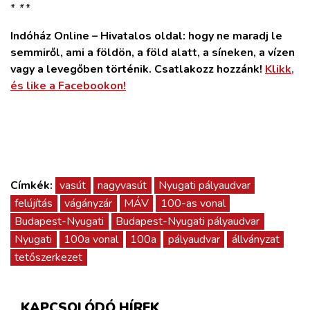
*
*
*
Indóház Online – Hivatalos oldal: hogy ne maradj le
semmiről, ami a földön, a föld alatt, a síneken, a vízen
vagy a levegőben történik. Csatlakozz hozzánk!
Klikk,
és like a Facebookon!
Címkék:
vasút
nagyvasút
Nyugati pályaudvar
felújítás
vágányzár
MÁV
100-as vonal
Budapest-Nyugati
Budapest-Nyugati pályaudvar
Nyugati
100a vonal
100a
pályaudvar
állványzat
tetőszerkezet
KAPCSOLÓDÓ HÍREK