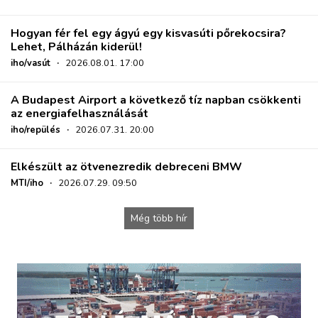
Hogyan fér fel egy ágyú egy kisvasúti pőrekocsira?
Lehet, Pálházán kiderül!
iho/vasút
·
2026.08.01. 17:00
A Budapest Airport a következő tíz napban csökkenti
az energiafelhasználását
iho/repülés
·
2026.07.31. 20:00
Elkészült az ötvenezredik debreceni BMW
MTI/iho
·
2026.07.29. 09:50
Még több hír