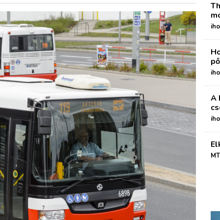
Th
mo
iho
Ho
pő
iho
A 
cs
ih
El
MT