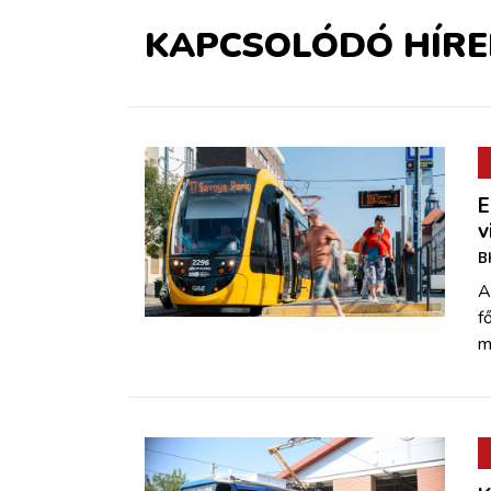
KAPCSOLÓDÓ HÍRE
E
v
B
A
f
m