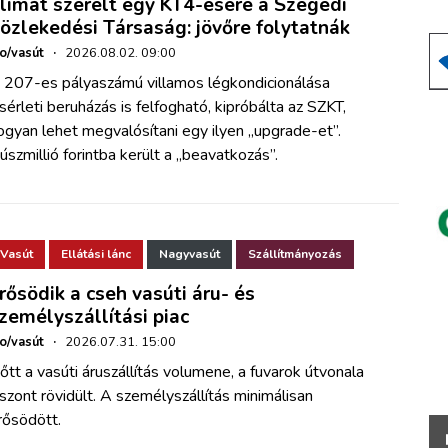
límát szerelt egy KT4-esére a Szegedi
özlekedési Társaság: jövőre folytatnák
ho/vasút
·
2026.08.02. 09:00
 207-es pályaszámú villamos légkondicionálása
ísérleti beruházás is felfogható, kipróbálta az SZKT,
ogyan lehet megvalósítani egy ilyen „upgrade-et”.
úszmillió forintba került a „beavatkozás”.
Vasút
Ellátási lánc
Nagyvasút
Szállítmányozás
rősödik a cseh vasúti áru- és
zemélyszállítási piac
ho/vasút
·
2026.07.31. 15:00
őtt a vasúti áruszállítás volumene, a fuvarok útvonala
iszont rövidült. A személyszállítás minimálisan
rősödött.