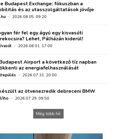
e Budapest Exchange: fókuszban a
bilitás és az utasszolgáltatások jövője
.hu
·
2026.08.05. 09:20
gyan fér fel egy ágyú egy kisvasúti
rekocsira? Lehet, Pálházán kiderül!
/vasút
·
2026.08.01. 17:00
Budapest Airport a következő tíz napban
ökkenti az energiafelhasználását
o/repülés
·
2026.07.31. 20:00
készült az ötvenezredik debreceni BMW
I/iho
·
2026.07.29. 09:50
Még több hír