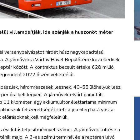
lül villamosítják, ide szánják a huszonöt méter
si versenypályázatot hirdet húsz nagykapacitású,
ra. A járművek a Václav Havel Repülőtérre közlekednek
reptér között. A kontraktus becsült értéke 628 millió
a megrendelő 2022 őszén vehetné át.
hosszúak, háromrészesek lesznek, 40–55 ülőhelyük lesz.
er óra kell legyen. A járművek elvárt garantált
b 11 kilométer, egy akkumulátor élettartama minimum
ibuszok felszereltségét illeti, a jelenleg hatályos, a
t előírásoknak kell megfelelniük.
s évi futásteljesítménnyel számol. A járművek töltése a
énik majd. A 3-as számú terminál és a reptéren lévő