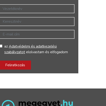
Vezetéknév
Keresztnév
E-mail cím
az
Adatvédelmi és adatkezelési
szabályzatot
elolvastam és elfogadom
Feliratkozás