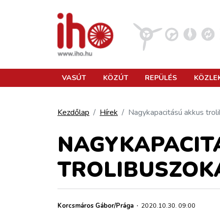
VASÚT
VASÚT
KÖZÚT
REPÜLÉS
KÖZLE
KÖZÚT
Kezdőlap
Hírek
Nagykapacitású akkus trol
REPÜLÉS
NAGYKAPACIT
TROLIBUSZOK
KÖZLEKEDÉSFEJLESZTÉS
ELLÁTÁSI LÁNC
Korcsmáros Gábor/Prága
·
2020.10.30. 09:00