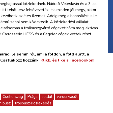
meghajtással közlekednek. Nádraží Veleslavín és a 3-as
, itt tehát lesz felsővezeték. Ha minden jól megy, akkor
 kezdhetik az éles üzemet. Addig még a honosítást is le
 jármű sehol sem közlekedik. A közlekedési vállalat
re elsősorban a trolibuszgyártó cégeket hívta meg, aktívan
ájci Carrosserie HESS és a Cegelec cégek vettek részt.
radj le semmiről, ami a földön, a föld alatt, a
. Csatlakozz hozzánk!
Klikk, és like a Facebookon!
Csehország
Prága
zöldút
városi vasút
ri busz
trolibusz-közlekedés