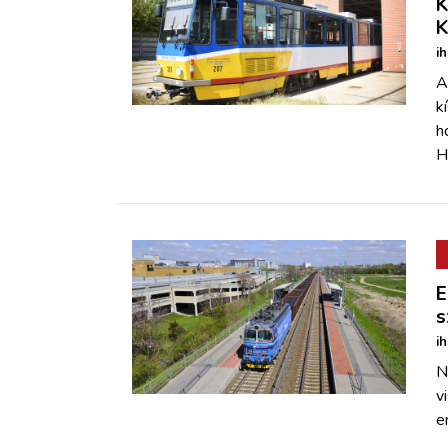
K
K
i
A
k
h
H
E
s
i
N
v
e