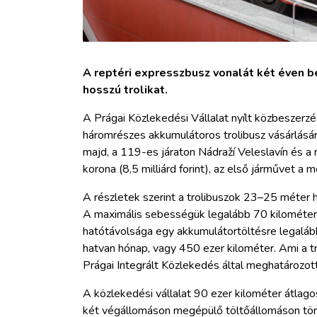
A reptéri expresszbusz vonalát két éven be
hosszú trolikat.
A Prágai Közlekedési Vállalat nyílt közbeszerzé
háromrészes akkumulátoros trolibusz vásárlásá
majd, a 119-es járaton Nádraží Veleslavín és a 
korona (8,5 milliárd forint), az első járművet 
A részletek szerint a trolibuszok 23–25 méter 
A maximális sebességük legalább 70 kilométer p
hatótávolsága egy akkumulátortöltésre legaláb
hatvan hónap, vagy 450 ezer kilométer. Ami a trol
Prágai Integrált Közlekedés által meghatározot
A közlekedési vállalat 90 ezer kilométer átlago
két végállomáson megépülő töltőállomáson tört