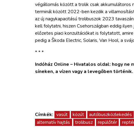
végállomás között a trolik csak akkumulátoros 
terminál között 2022-ben kezdik a villamosítást
az új nagykapacitású trolibuszok 2023 tavaszán
kell folytatni, hiszen Csehországban eddig ilyen
előzetes piaci konzultációkat is folytatott, ami
pedig a Škoda Electric, Solaris, Van Hool, a sv
* * *
Indóház Online – Hivatalos oldal: hogy ne ma
síneken, a vízen vagy a levegőben történik
Címkék:
vasút
közút
autóbuszközlekedés
alternatív hajtás
trolibusz
repülőtér
repté