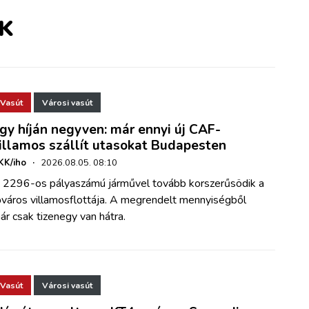
K
Vasút
Városi vasút
gy híján negyven: már ennyi új CAF-
illamos szállít utasokat Budapesten
KK/iho
·
2026.08.05. 08:10
 2296-os pályaszámú járművel tovább korszerűsödik a
őváros villamosflottája. A megrendelt mennyiségből
ár csak tizenegy van hátra.
Vasút
Városi vasút