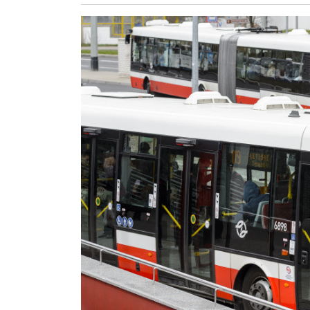
ZÖLDÚT
HAJÓZÁS
BLOG
ARCHÍVUM
WEBSHOP
BELÉPÉS
REGISZTRÁCIÓ