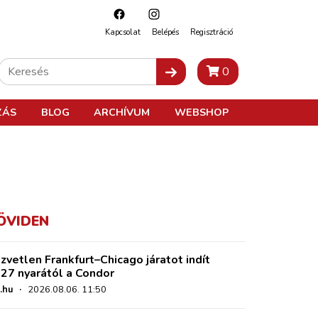
Kapcsolat
Belépés
Regisztráció
0
ZÁS
BLOG
ARCHÍVUM
WEBSHOP
ÖVIDEN
zvetlen Frankfurt–Chicago járatot indít
27 nyarától a Condor
.hu
·
2026.08.06. 11:50