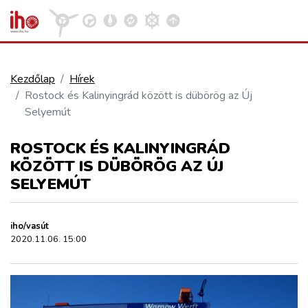
Kezdőlap
Hírek
Rostock és Kalinyingrád között is dübörög az Új
VASÚT
Selyemút
Kosár megtekintése
ROSTOCK ÉS KALINYINGRÁD
KÖZÚT
KÖZÖTT IS DÜBÖRÖG AZ ÚJ
SELYEMÚT
REPÜLÉS
iho/vasút
KÖZLEKEDÉSFEJLESZTÉS
2020.11.06. 15:00
ELLÁTÁSI LÁNC