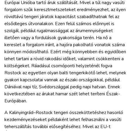
Európai Unióba tartó áruk szállítását. Mivel a túl nagy vasúti
forgalom szűk keresztmetszeteket eredményezhet, az ilyen
rövidtávú tengeri járatok kapacitást szabadíthatnak fel az
elsődleges útvonalakon. Ezen felül számos előnnyel is
szolgál, például rugalmassággal az árumennyiségeket
illetően vagy a fordulások gyakorisága terén. Ha nő a
kereslet a forgalom iránt, a hajóra pakolható vonatok száma
könnyen módosítható. Ezért még könnyebben és egyidőben
lehet tartani a rövid rakodási időket, valamint csökkenteni a
költségeket. Ráadásul csomóponti helyzeténél fogva
Rostock az egyetlen olyan balti tengerkikötő lehet, melynek
gyakori kapcsolatai vannak az északi országokkal, például
Dániával napi tíz, Svédországgal pedig napi hatvan. Ennek
következtében az árukat hamar szét lehet teríteni Észak-
Európában.
A Kalinyingrád–Rostock tengeri összeköttetéshez hasonló
kezdeményezéseket példaként lehet felhasználni a vasúti
teherszállítás további elősegítéséhez. Mivel az EU-t