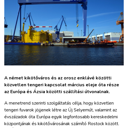
ZÖLDÚT
HAJÓZÁS
BLOG
ARCHÍVUM
WEBSHOP
A német kikötőváros és az orosz enklávé közötti
közvetlen tengeri kapcsolat március eleje óta része
BELÉPÉS
az Európa és Ázsia közötti szállítási útvonalnak.
A menetrend szerinti szolgáltatás célja, hogy közvetlen
REGISZTRÁCIÓ
tengeri fuvarok jöjjenek létre az Új Selyemút, valamint az
évszázadok óta Európa egyik legfontosabb kereskedelmi
központjának és kikötővárosának számító Rostock között.