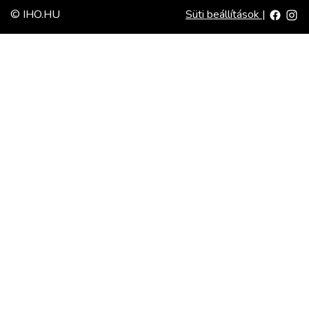
© IHO.HU
Süti beállítások
|