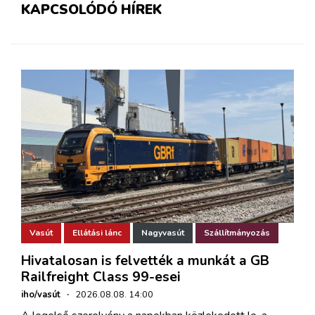
KAPCSOLÓDÓ HÍREK
Vasút
Ellátási lánc
Nagyvasút
Szállítmányozás
Hivatalosan is felvették a munkát a GB
Railfreight Class 99-esei
iho/vasút
·
2026.08.08. 14:00