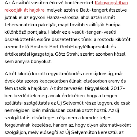
Az Ázsiából vasúton érkező konténereket
Kalinyingrádban
rakodják át hajókra,
melyek aztán a Balti-tengert átszelve
jutnak el az egykori Hanza-városba, ahol aztán ismét
tehervonatokra pakolják, majd tovább szállítják Európa
különböző pontjaira. Habár ez a vasúti-tengeri-vasúti
összeköttetés elsőre összetettnek tűnik, a rostocki kikötőt
üzemeltető Rostock Port GmbH ügyfélkapcsolati és
értékesítési igazgatója, Götz Strahl szerint azonban közel
sem annyira bonyolult.
A két kikötő közötti együttműködés nem újdonság, már
évek óta szoros kapcsolatban állnak: elsősorban arany és
fém utazik a hajókon. Az átszervezési tárgyalások 2017-
ben kezdődtek meg annak érdekében, hogy a tengeri
szállítási szolgáltatás az Új Selyemút része legyen, de csak
nemrégiben, idén márciusban csatlakozott hozzá. Az új
szolgáltatás elsődleges célja nem a korridor teljes
forgalmának kezelése, hanem az, hogy olyan alternatívaként
szolgáljon, mely elősegíti az Új Selyemúton keresztül az