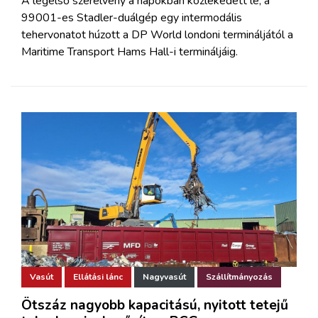
A legelső szerelvény a napokban közlekedett le, a
99001-es Stadler-duálgép egy intermodális
tehervonatot húzott a DP World londoni termináljától a
Maritime Transport Hams Hall-i termináljáig.
Vasút
Ellátási lánc
Nagyvasút
Szállítmányozás
Ötszáz nagyobb kapacitású, nyitott tetejű