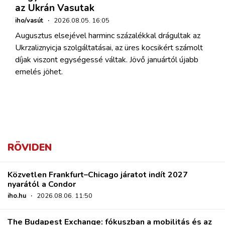
az Ukrán Vasutak
iho/vasút
·
2026.08.05. 16:05
Augusztus elsejével harminc százalékkal drágultak az
Ukrzaliznyicja szolgáltatásai, az üres kocsikért számolt
díjak viszont egységessé váltak. Jövő januártól újabb
emelés jöhet.
RÖVIDEN
Közvetlen Frankfurt–Chicago járatot indít 2027
nyarától a Condor
iho.hu
·
2026.08.06. 11:50
The Budapest Exchange: fókuszban a mobilitás és az