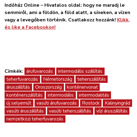
Indóház Online – Hivatalos oldal: hogy ne maradj le
semmiről, ami a földön, a föld alatt, a síneken, a vízen
vagy a levegőben történik. Csatlakozz hozzánk!
Klikk,
és like a Facebookon!
Címkék:
árufuvarozás
intermodális szállítás
teherfuvarozás
Németország
teherszállítás
áruszállítás
Oroszország
konténervonat
konténerszállítás
intermodális
intermodalitás
új selyemút
vasúti árufuvarozás
Rostock
Kalinyingrád
vasúti áruszállítás
vasúti teherszállítás
vízi áruszállítás
nemzetközi teherfuvarozás