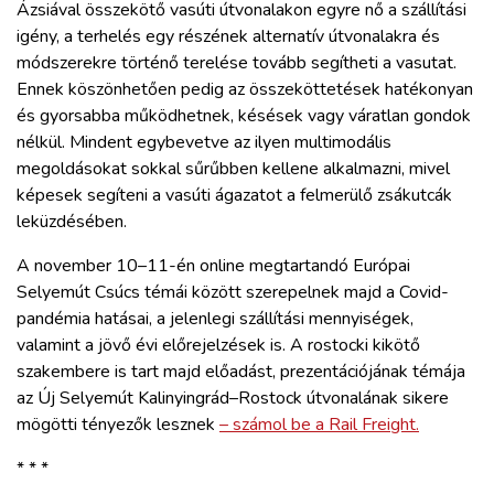
Ázsiával összekötő vasúti útvonalakon egyre nő a szállítási
igény, a terhelés egy részének alternatív útvonalakra és
módszerekre történő terelése tovább segítheti a vasutat.
Ennek köszönhetően pedig az összeköttetések hatékonyan
és gyorsabba működhetnek, késések vagy váratlan gondok
nélkül. Mindent egybevetve az ilyen multimodális
megoldásokat sokkal sűrűbben kellene alkalmazni, mivel
képesek segíteni a vasúti ágazatot a felmerülő zsákutcák
leküzdésében.
A november 10–11-én online megtartandó Európai
Selyemút Csúcs témái között szerepelnek majd a Covid-
pandémia hatásai, a jelenlegi szállítási mennyiségek,
valamint a jövő évi előrejelzések is. A rostocki kikötő
szakembere is tart majd előadást, prezentációjának témája
az Új Selyemút Kalinyingrád–Rostock útvonalának sikere
mögötti tényezők lesznek
– számol be a Rail Freight.
* * *