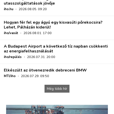
utasszolgáltatások jövője
iho.hu
·
2026.08.05. 09:20
Hogyan fér fel egy ágyú egy kisvasúti pőrekocsira?
Lehet, Pálházán kiderül!
iho/vasút
·
2026.08.01. 17:00
A Budapest Airport a következő tíz napban csökkenti
az energiafelhasználását
iho/repülés
·
2026.07.31. 20:00
Elkészült az ötvenezredik debreceni BMW
MTI/iho
·
2026.07.29. 09:50
Még több hír