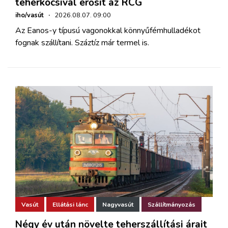
teherkocsival erősít az RCG
iho/vasút
·
2026.08.07. 09:00
Az Eanos-y típusú vagonokkal könnyűfémhulladékot
fognak szállítani. Száztíz már termel is.
Vasút
Ellátási lánc
Nagyvasút
Szállítmányozás
Négy év után növelte teherszállítási árait