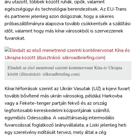
áru utazott, többek között ruhák, cipők, valamint
egészségügyi és technológiai berendezések. Az EU-Trans
és partnerei jelenleg azon dolgoznak, hogy a sikeres
próbaszállítmányra alapozva tovább csökkentsék a szállítási
időt, valamint hogy más kínai városokból is szervezzenek
fuvarokat.
Elindult az első menetrend szerinti konténervonat Kína és Ukrajna
között (illusztráció: silkroadbriefing.com)
Kínai hírforrások szerint az Ukrán Vasutak (UZ) a kijevi fuvart
tovább bővítené más ukrán városokig, például Harkovba
vagy a Fekete-tenger partján fekvő és az ország
legfontosabb kereskedelmi központjának számító,
egymilliós Odesszába. A vasúttársaság intermodális
fuvarozással foglalkozó leányvállalata, a Liski jelenleg heti
egy szerelvény indítását tervezi, mely által a cég