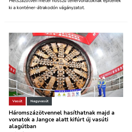
Hétszázötven méter hosszú tehervonatoknak építenek
ki a konténer-átrakodón vágányzatot.
Vasút
Nagyvasút
Háromszázötvennel hasíthatnak majd a
vonatok a Jangce alatt kifúrt új vasúti
alagútban