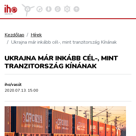
Kezdőlap
Hírek
Ukrajna már inkább cél-, mint tranzitország Kínának
VASÚT
Kosár megtekintése
UKRAJNA MÁR INKÁBB CÉL-, MINT
KÖZÚT
TRANZITORSZÁG KÍNÁNAK
REPÜLÉS
iho/vasút
2020.07.13. 15:00
KÖZLEKEDÉSFEJLESZTÉS
ELLÁTÁSI LÁNC