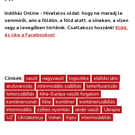
*
*
*
Indóház Online - Hivatalos oldal: hogy ne maradj le
semmiről, ami a földön, a föld alatt, a síneken, a vízen
vagy a levegőben történik. Csatlakozz hozzánk!
Klikk,
és like a Facebookon!
Címkék:
vasút
nagyvasút
logisztika
ellátási lánc
árufuvarozás
intermodális szállítás
teherfuvarozás
teherszállítás
Kína–Európa vasúti forgalom
konténervonat
Kína
konténer
konténerszállítás
intermodális
széles nyomtáv
ukrán vasút
Ukrajna
UZ
Ukrzaliznicja
Vuhan
Kijev
intermodalitás