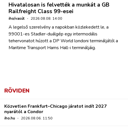
Hivatalosan is felvették a munkát a GB
Railfreight Class 99-esei
iho/vasút
·
2026.08.08. 14:00
A legelső szerelvény a napokban közlekedett le, a
99001-es Stadler-duálgép egy intermodális
tehervonatot húzott a DP World londoni termináljától a
Maritime Transport Hams Hall-i termináljáig.
RÖVIDEN
Közvetlen Frankfurt–Chicago járatot indít 2027
nyarától a Condor
iho.hu
·
2026.08.06. 11:50