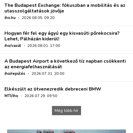
The Budapest Exchange: fókuszban a mobilitás és az
utasszolgáltatások jövője
iho.hu
·
2026.08.05. 09:20
Hogyan fér fel egy ágyú egy kisvasúti pőrekocsira?
Lehet, Pálházán kiderül!
iho/vasút
·
2026.08.01. 17:00
A Budapest Airport a következő tíz napban csökkenti
az energiafelhasználását
iho/repülés
·
2026.07.31. 20:00
Elkészült az ötvenezredik debreceni BMW
MTI/iho
·
2026.07.29. 09:50
Még több hír