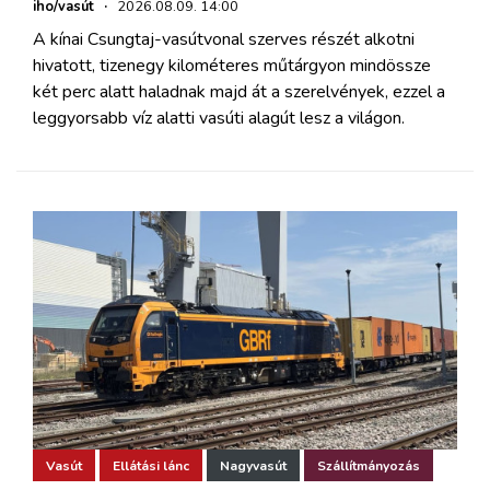
iho/vasút
·
2026.08.09. 14:00
A kínai Csungtaj-vasútvonal szerves részét alkotni
hivatott, tizenegy kilométeres műtárgyon mindössze
két perc alatt haladnak majd át a szerelvények, ezzel a
leggyorsabb víz alatti vasúti alagút lesz a világon.
Vasút
Ellátási lánc
Nagyvasút
Szállítmányozás