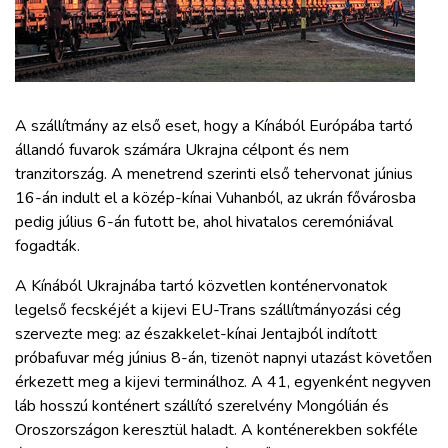
ZÖLDÚT
HAJÓZÁS
BLOG
A szállítmány az első eset, hogy a Kínából Európába tartó
állandó fuvarok számára Ukrajna célpont és nem
tranzitország. A menetrend szerinti első tehervonat június
ARCHÍVUM
16-án indult el a közép-kínai Vuhanból, az ukrán fővárosba
pedig július 6-án futott be, ahol hivatalos ceremóniával
WEBSHOP
fogadták.
A Kínából Ukrajnába tartó közvetlen konténervonatok
BELÉPÉS
legelső fecskéjét a kijevi EU-Trans szállítmányozási cég
szervezte meg: az északkelet-kínai Jentajból indított
próbafuvar még június 8-án, tizenöt napnyi utazást követően
REGISZTRÁCIÓ
érkezett meg a kijevi terminálhoz. A 41, egyenként negyven
láb hosszú konténert szállító szerelvény Mongólián és
Oroszországon keresztül haladt. A konténerekben sokféle