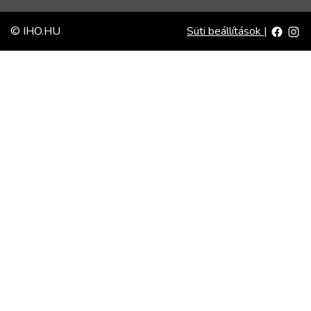
© IHO.HU
Süti beállítások
|