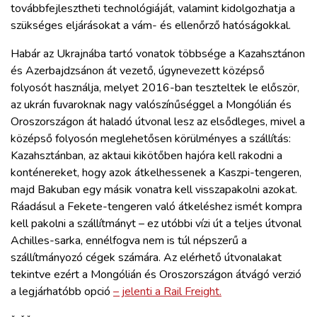
továbbfejlesztheti technológiáját, valamint kidolgozhatja a
szükséges eljárásokat a vám- és ellenőrző hatóságokkal.
Habár az Ukrajnába tartó vonatok többsége a Kazahsztánon
és Azerbajdzsánon át vezető, úgynevezett középső
folyosót használja, melyet 2016-ban teszteltek le először,
az ukrán fuvaroknak nagy valószínűséggel a Mongólián és
Oroszországon át haladó útvonal lesz az elsődleges, mivel a
középső folyosón meglehetősen körülményes a szállítás:
Kazahsztánban, az aktaui kikötőben hajóra kell rakodni a
konténereket, hogy azok átkelhessenek a Kaszpi-tengeren,
majd Bakuban egy másik vonatra kell visszapakolni azokat.
Ráadásul a Fekete-tengeren való átkeléshez ismét kompra
kell pakolni a szállítmányt – ez utóbbi vízi út a teljes útvonal
Achilles-sarka, ennélfogva nem is túl népszerű a
szállítmányozó cégek számára. Az elérhető útvonalakat
tekintve ezért a Mongólián és Oroszországon átvágó verzió
a legjárhatóbb opció
– jelenti a Rail Freight.