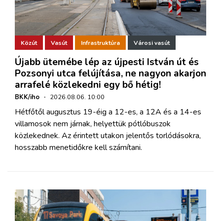
Közút
Vasút
Infrastruktúra
Városi vasút
Újabb ütemébe lép az újpesti István út és
Pozsonyi utca felújítása, ne nagyon akarjon
arrafelé közlekedni egy bő hétig!
BKK/iho
·
2026.08.06. 10:00
Hétfőtől augusztus 19-éig a 12-es, a 12A és a 14-es
villamosok nem járnak, helyettük pótlóbuszok
közlekednek. Az érintett utakon jelentős torlódásokra,
hosszabb menetidőkre kell számítani.