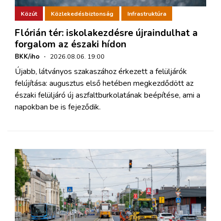
Közút
Közlekedésbiztonság
Infrastruktúra
Flórián tér: iskolakezdésre újraindulhat a
forgalom az északi hídon
BKK/iho
·
2026.08.06. 19:00
Újabb, látványos szakaszához érkezett a felüljárók
felújítása: augusztus első hetében megkezdődött az
északi felüljáró új aszfaltburkolatának beépítése, ami a
napokban be is fejeződik.