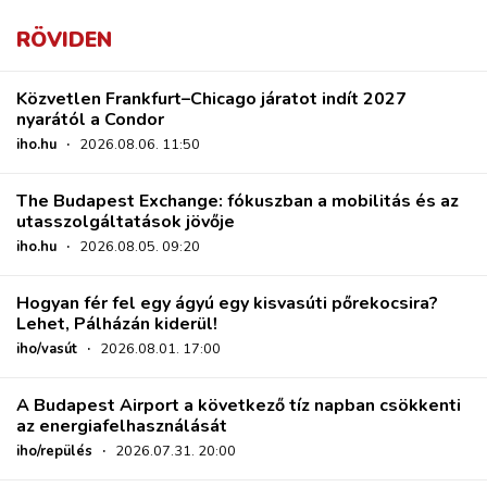
RÖVIDEN
Közvetlen Frankfurt–Chicago járatot indít 2027
nyarától a Condor
iho.hu
·
2026.08.06. 11:50
The Budapest Exchange: fókuszban a mobilitás és az
utasszolgáltatások jövője
iho.hu
·
2026.08.05. 09:20
Hogyan fér fel egy ágyú egy kisvasúti pőrekocsira?
Lehet, Pálházán kiderül!
iho/vasút
·
2026.08.01. 17:00
A Budapest Airport a következő tíz napban csökkenti
az energiafelhasználását
iho/repülés
·
2026.07.31. 20:00