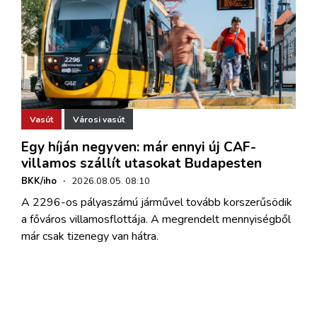
Vasút
Városi vasút
Egy híján negyven: már ennyi új CAF-
villamos szállít utasokat Budapesten
BKK/iho
·
2026.08.05. 08:10
A 2296-os pályaszámú járművel tovább korszerűsödik
a főváros villamosflottája. A megrendelt mennyiségből
már csak tizenegy van hátra.