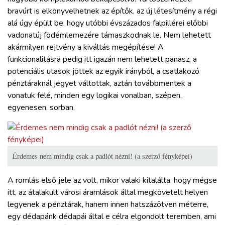
bravúrt is elkönyvelhetnek az építők, az új létesítmény a régi
alá úgy épült be, hogy utóbbi évszázados falpillérei előbbi
vadonatúj födémlemezére támaszkodnak le. Nem lehetett
akármilyen rejtvény a kiváltás megépítése! A
funkcionalitásra pedig itt igazán nem lehetett panasz, a
potenciális utasok jöttek az egyik irányból, a csatlakozó
pénztáraknál jegyet váltottak, aztán továbbmentek a
vonatuk felé, minden egy logikai vonalban, szépen,
egyenesen, sorban.
Érdemes nem mindig csak a padlót nézni! (a szerző fényképei)
A romlás első jele az volt, mikor valaki kitalálta, hogy mégse
itt, az átalakult városi áramlások által megkövetelt helyen
legyenek a pénztárak, hanem innen hatszázötven méterre,
egy dédapánk dédapái által e célra elgondolt teremben, ami