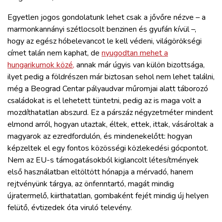
Egyetlen jogos gondolatunk lehet csak a jővőre nézve – a
marmonkannányi szétlocsolt benzinen és gyufán kívül –,
hogy az egész hóbelevancot le kell védeni, világörökségi
címet talán nem kaphat, de
nyugodtan mehet a
hungarikumok közé,
annak már úgyis van külön bizottsága,
ilyet pedig a földrészen már biztosan sehol nem lehet találni,
még a Beograd Centar pályaudvar műromjai alatt táborozó
családokat is el lehetett tüntetni, pedig az is maga volt a
mozdíthatatlan abszurd. Ez a párszáz négyzetméter mindent
elmond arról, hogyan utaztak, éltek, ettek, ittak, vásároltak a
magyarok az ezredfordulón, és mindenekelőtt: hogyan
képzeltek el egy fontos közösségi közlekedési gócpontot.
Nem az EU-s támogatásokból kiglancolt létesítmények
első használatban eltöltött hónapja a mérvadó, hanem
rejtvényünk tárgya, az önfenntartó, magát mindig
újratermelő, kiirthatatlan, gombaként fejét mindig új helyen
felütő, évtizedek óta viruló televény.