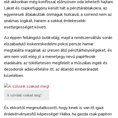
elé akkoriban még konflissal előnyösen oda lehetett hajtani.
Lakat és csipkefüggöny került hát a pénztárablakokra, az
egyenesek átalakultak önmaguk hurkaivá, a sorrend nem az
unalmas logikát, hanem a sokkal érdekesebb
esetlegességet követi.
Az éppen fellángoló butikvilág, majd a rendszerváltás során
elszabaduló kiskereskedelmi pokol persze hamar
megtalálta magának az üresen álló pénztárhelyiségeket, és
ami nem volt elég jó a menetjegy nevű papírfecnik
eladására, az tökéletesen megfelelt a műszálas ingek és
dezodorok adásvételére itt, az állandó emberáradat
közelében.
A szívünk szakad meg!
És ekkortól megmutatkozott, hogy kinek is van itt igazi
érdekérvényesítő képessége! Hiába, ha gazda csak papíron