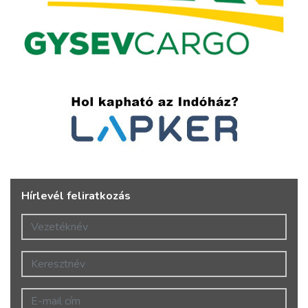
Hírlevél feliratkozás
Vezetéknév
Keresztnév
E-mail cím