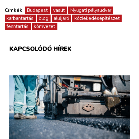
Címkék:
Budapest
vasút
Nyugati pályaudvar
karbantartás
blog
aluljáró
közlekedésépítészet
fenntartás
környezet
KAPCSOLÓDÓ HÍREK