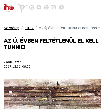
Kezdőlap
Hírek
Az új évben feltétlenül el kell tűnnie!
VASÚT
AZ ÚJ ÉVBEN FELTÉTLENÜL EL KELL
Kosár megtekintése
TŰNNIE!
KÖZÚT
Zöldi Péter
REPÜLÉS
2017.12.31. 09:00
KÖZLEKEDÉSFEJLESZTÉS
ELLÁTÁSI LÁNC