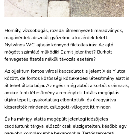
ZÖLDÚT
HAJÓZÁS
Homály, vízcsobogás, rozsda, álmennyezeti maradványok,
BLOG
magánérdek abszolút győzelme a közérdek felett.
Nyilvános WC, ajtaján könnyed filctollas írás: Az ajtó
mögött számláló működik! Ez mit jelenthet? Burkolt
ARCHÍVUM
fenyegetés fizetés nélküli távozás esetére?
Az ojjektum fontos városi kapcsolatot is jelent X és Y utca
WEBSHOP
között, de fontos közösségi közlekedési létesítmény alatt is
át lehet általa bújni. Az egész még abból a korból származik,
BELÉPÉS
amikor fenti létesítmény a reményteli, totális megújulás
útjára lépett, gyakorlatilag elbontották, és újragyártva
kicserélték mindenét, csillogott-villogott itt minden.
REGISZTRÁCIÓ
És ha már így, alatta megépült jelenlegi idézőjeles
csodálatunk tárgya, először csak elszigetelten, később egy
nagyobb komplexumba bekapcsolva. Tartószerkezeti