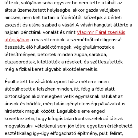
létezik, valójában soha egyszer be nem tette a lábát az
általa üzemeltetett helyiségbe, akkor gazda valójában
nincsen, nem kell tartani a főbérlőtől, kifizetjük a bérleti
zsozsót és utána szabad a vásár! A vásári hangulat áttörte a
hajdani pénztárak vonalát és mint
Vladimir Páral zseniális
utópiájában
a maszittömbök, a szemétből intelligenssé
összeállt, élő hulladéktömegek, végighullámoztak a
létesítményen, betörtek minden zugba, sarokba,
elszaporodtak, kitöltötték a réseket, és szétfeszítették
még a fizikai keret lágyabb alkotóelemeit is.
Épülhetett bevásárlóközpont húsz méterre innen,
átépülhetett a felszínen minden, itt, félig a föld alatt,
biztonságos akolmelegben vetik egymásnak hátukat az
árusok és bódéik, még talán igénytelenségi pályázatot is
hirdettek maguk között. Legalábbis erre enged
következtetni, hogy kifogástalan kontraszelekció látszik
megvalósulni: véletlenül sem jön létre egyetlen értékelhető,
esztétikailag így-úgy elfogadható építmény, pult, felirat,