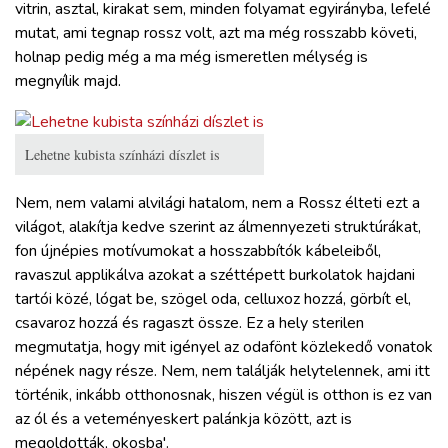
vitrin, asztal, kirakat sem, minden folyamat egyirányba, lefelé
mutat, ami tegnap rossz volt, azt ma még rosszabb követi,
holnap pedig még a ma még ismeretlen mélység is
megnyílik majd.
Lehetne kubista színházi díszlet is
Nem, nem valami alvilági hatalom, nem a Rossz élteti ezt a
világot, alakítja kedve szerint az álmennyezeti struktúrákat,
fon újnépies motívumokat a hosszabbítók kábeleiből,
ravaszul applikálva azokat a széttépett burkolatok hajdani
tartói közé, lógat be, szögel oda, celluxoz hozzá, görbít el,
csavaroz hozzá és ragaszt össze. Ez a hely sterilen
megmutatja, hogy mit igényel az odafönt közlekedő vonatok
népének nagy része. Nem, nem találják helytelennek, ami itt
történik, inkább otthonosnak, hiszen végül is otthon is ez van
az ól és a veteményeskert palánkja között, azt is
megoldották, okosba'.