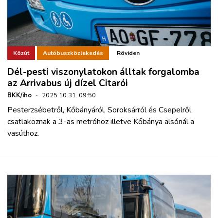
Közút
Autóbuszközlekedés
Röviden
Dél-pesti viszonylatokon álltak forgalomba
az Arrivabus új dízel Citarói
BKK/iho
·
2025.10.31. 09:50
Pesterzsébetről, Kőbányáról, Soroksárról és Csepelről
csatlakoznak a 3-as metróhoz illetve Kőbánya alsónál a
vasúthoz.