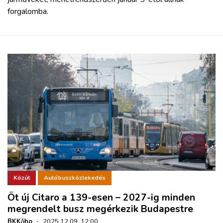
forgalomba.
Közút
Autóbuszközlekedés
Öt új Citaro a 139-esen – 2027-ig minden
megrendelt busz megérkezik Budapestre
BKK/iho
·
2025.12.09. 12:00