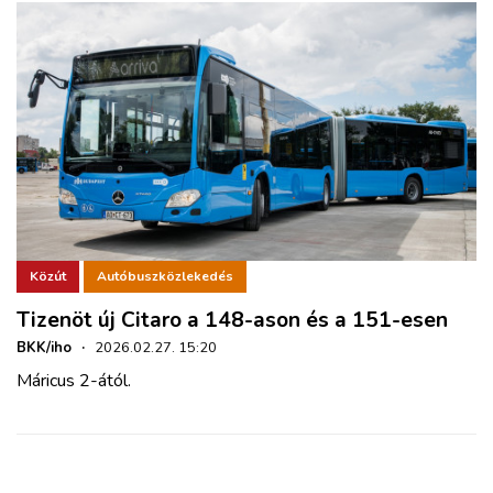
Közút
Autóbuszközlekedés
Tizenöt új Citaro a 148-ason és a 151-esen
BKK/iho
·
2026.02.27. 15:20
Máricus 2-ától.