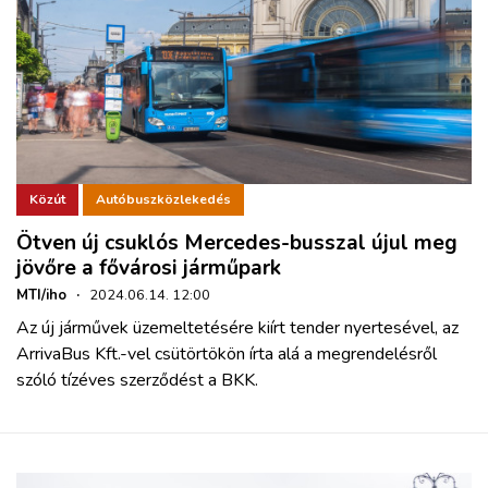
Közút
Autóbuszközlekedés
Ötven új csuklós Mercedes-busszal újul meg
jövőre a fővárosi járműpark
MTI/iho
·
2024.06.14. 12:00
Az új járművek üzemeltetésére kiírt tender nyertesével, az
ArrivaBus Kft.-vel csütörtökön írta alá a megrendelésről
szóló tízéves szerződést a BKK.