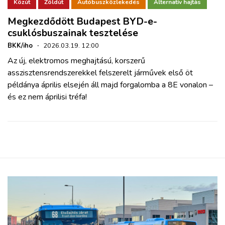
ZÖLDÚT
Közút
Zöldút
Autóbuszközlekedés
Alternatív hajtás
Megkezdődött Budapest BYD-e-
csuklósbuszainak tesztelése
HAJÓZÁS
BKK/iho
·
2026.03.19. 12:00
Az új, elektromos meghajtású, korszerű
BLOG
asszisztensrendszerekkel felszerelt járművek első öt
példánya április elsején áll majd forgalomba a 8E vonalon –
ARCHÍVUM
és ez nem áprilisi tréfa!
WEBSHOP
BELÉPÉS
REGISZTRÁCIÓ