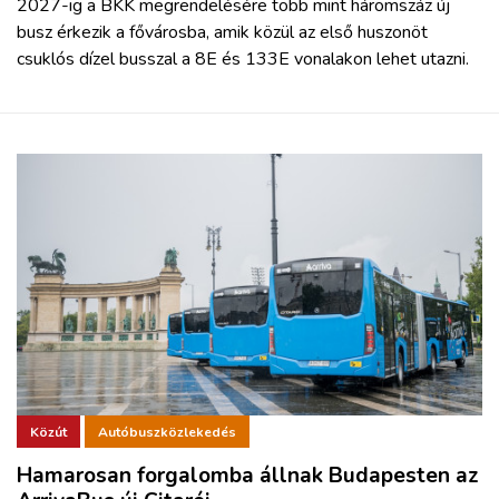
2027-ig a BKK megrendelésére több mint háromszáz új
busz érkezik a fővárosba, amik közül az első huszonöt
csuklós dízel busszal a 8E és 133E vonalakon lehet utazni.
Közút
Autóbuszközlekedés
Hamarosan forgalomba állnak Budapesten az