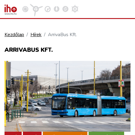
Kezdőlap
Hírek
ArrivaBus Kft.
VASÚT
ARRIVABUS KFT.
Kosár megtekintése
KÖZÚT
REPÜLÉS
KÖZLEKEDÉSFEJLESZTÉS
ELLÁTÁSI LÁNC