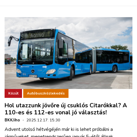
Közút
Autóbuszközlekedés
Hol utazzunk jövőre új csuklós Citarókkal? A
110-es és 112-es vonal jó választás!
BKK/iho
·
2025.12.17. 15:30
Advent utolsó hétvégéjén már ki is lehet próbálni a
járműveket, menetrendszerűen január 5-étől állnak