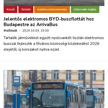
Közút
Zöldút
Autóbuszközlekedés
Alternatív hajtás
Jelentős elektromos BYD-buszflottát hoz
Budapestre az ArrivaBus
iho/közút
·
2024.10.04. 15:00
Tartalék járművekkel együtt nyolcvankét tisztán elektromos
busszal fejlesztik a fővárosi közösségi közlekedést 2026
elejétől, új korszakot nyitva ezzel.