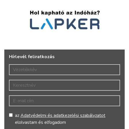
Hírlevél feliratkozás
Vezetéknév
Keresztnév
E-mail cím
az
Adatvédelmi és adatkezelési szabályzatot
elolvastam és elfogadom