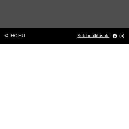
© IHO.HU
Süti beállítások
|