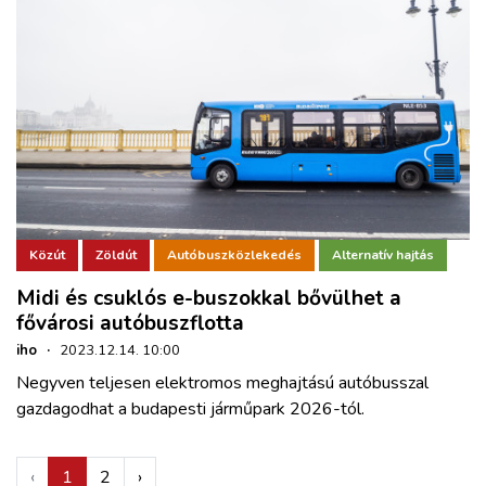
Közút
Zöldút
Autóbuszközlekedés
Alternatív hajtás
Midi és csuklós e-buszokkal bővülhet a
fővárosi autóbuszflotta
iho
·
2023.12.14. 10:00
Negyven teljesen elektromos meghajtású autóbusszal
gazdagodhat a budapesti járműpark 2026-tól.
‹
1
2
›