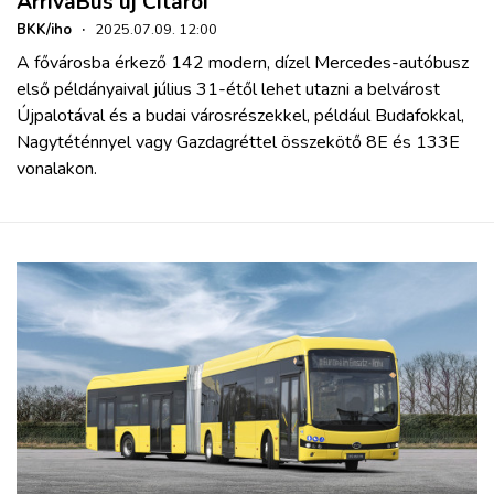
ArrivaBus új Citarói
BKK/iho
·
2025.07.09. 12:00
A fővárosba érkező 142 modern, dízel Mercedes-autóbusz
első példányaival július 31-étől lehet utazni a belvárost
Újpalotával és a budai városrészekkel, például Budafokkal,
Nagytéténnyel vagy Gazdagréttel összekötő 8E és 133E
vonalakon.