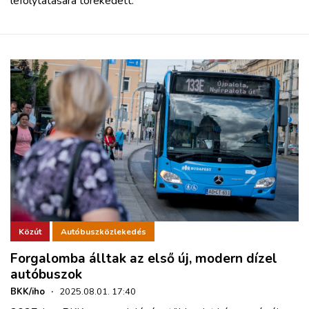
lefolytatására törekedett.
Közút
Autóbuszközlekedés
Forgalomba álltak az első új, modern dízel
autóbuszok
BKK/iho
·
2025.08.01. 17:40