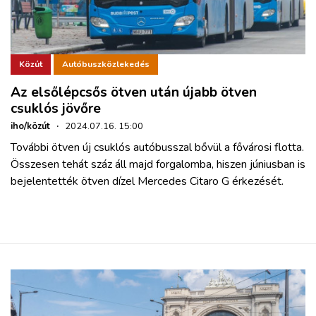
Közút
Autóbuszközlekedés
Az elsőlépcsős ötven után újabb ötven
csuklós jövőre
iho/közút
·
2024.07.16. 15:00
További ötven új csuklós autóbusszal bővül a fővárosi flotta.
Összesen tehát száz áll majd forgalomba, hiszen júniusban is
bejelentették ötven dízel Mercedes Citaro G érkezését.