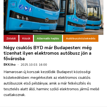
Zöldút
Közút
Alternatív hajtás
Autóbuszközlekedés
Négy csuklós BYD már Budapesten: még
tizenhat ilyen elektromos autóbusz jön a
fővárosba
BKK/iho
·
2025.10.03. 16:00
Hamarosan új korszak kezdődik Budapest közösségi
közlekedésben: megérkeztek az elektromos csuklós
autóbuszok első példányai, amik a már felkészítés és
tesztelés alatt álló, harminc szóló elektromos jármű mellé
csatlakoznak.