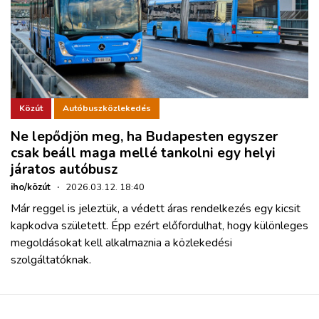
Közút
Autóbuszközlekedés
Ne lepődjön meg, ha Budapesten egyszer
csak beáll maga mellé tankolni egy helyi
járatos autóbusz
iho/közút
·
2026.03.12. 18:40
Már reggel is jeleztük, a védett áras rendelkezés egy kicsit
kapkodva született. Épp ezért előfordulhat, hogy különleges
megoldásokat kell alkalmaznia a közlekedési
szolgáltatóknak.