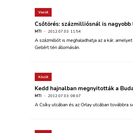
Vasút
Csőtörés: százmilliósnál is nagyobb 
MTI
·
2012.07.03. 11:54
A százmilliót is meghaladhatja az a kár, amelye
Gellért téri állomásán.
Közút
Kedd hajnalban megnyitották a Buda
MTI
·
2012.07.03. 08:07
A Csíky utcában és az Orlay utcában továbbra s