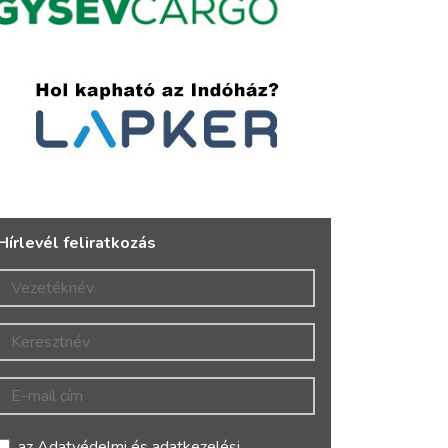
Hírlevél feliratkozás
Vezetéknév
Keresztnév
E-mail cím
az
Adatvédelmi és adatkezelési