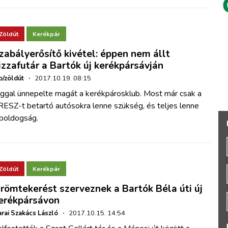
Zöldút
Kerékpár
zabályerősítő kivétel: éppen nem állt
izzafutár a Bartók új kerékpársávján
o/zöldút
·
2017.10.19. 08:15
oggal ünnepelte magát a kerékpárosklub. Most már csak a
RESZ-t betartó autósokra lenne szükség, és teljes lenne
 boldogság.
Zöldút
Kerékpár
römtekerést szerveznek a Bartók Béla úti új
erékpársávon
rai Szakács László
·
2017.10.15. 14:54