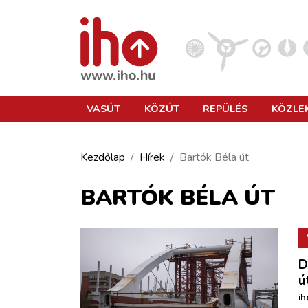
VASÚT
VASÚT
KÖZÚT
REPÜLÉS
KÖZLE
KÖZÚT
Kezdőlap
Hírek
Bartók Béla út
REPÜLÉS
BARTÓK BÉLA ÚT
KÖZLEKEDÉSFEJLESZTÉS
D
ELLÁTÁSI LÁNC
ú
ih