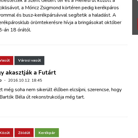
lfestették a Szent Gellért tér és a Ménesi út között a
ciklisávot, a Móricz Zsigmond körtéren pedig kerékpáros
yommal és busz–kerékpársávval segítetik a haladást. A
erékpárosklub örömtekerésre hívja a bringásokat október
8-án 18 órától.
Vasút
Városi vasút
gy akasztják a Futárt
o
·
2016.10.12. 18:45
t még soha nem sikerült élőben elcsípni, szerencse, hogy
Bartók Béla út rekonstrukciója még tart.
Közút
Zöldút
Kerékpár