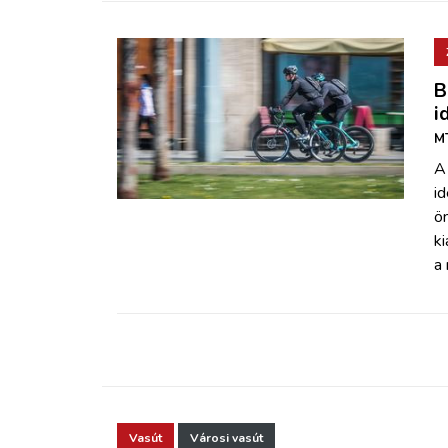
B
i
MT
A
i
ö
ki
a
Vasút
Városi vasút