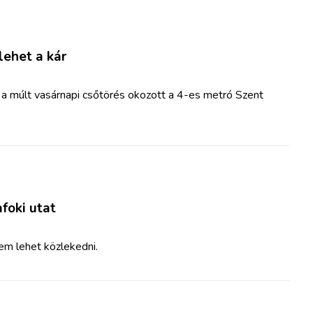
lehet a kár
t a múlt vasárnapi csőtörés okozott a 4-es metró Szent
foki utat
em lehet közlekedni.