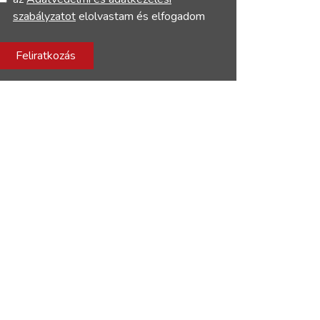
szabályzatot
elolvastam és elfogadom
Feliratkozás