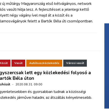
z új műtárgy Magyarország első kétvágányos, network
lós vasúti hídja lesz. A fejlesztéssel a jelenlegi kettő
lyett négy vágány ível majd át a közút és a
illamosvágányok felett a Bartók Béla úti csomópontban.
Közút
Vasút
Autóbuszközlekedés
Városi vasút
gyszercsak lett egy közlekedési folyosó a
artók Béla úton
o/közút
·
2020.08.31. 09:00
gyenletesebben és gyorsabban tudnak a közösségi
zlekedés járművei haladni, az átszállás kényelmesebb.