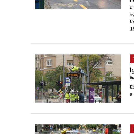
Fe
bi
n
K
1
Í
ih
Ez
a 