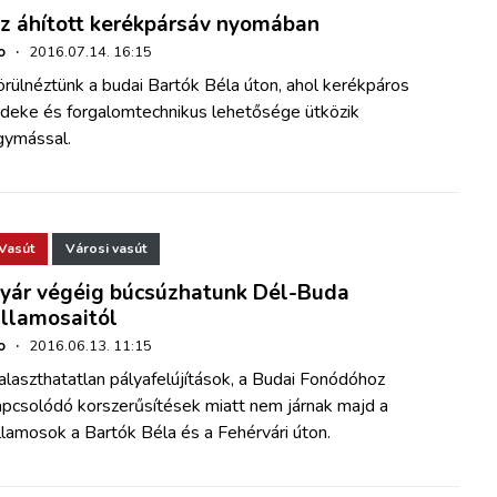
z áhított kerékpársáv nyomában
o
·
2016.07.14. 16:15
rülnéztünk a budai Bartók Béla úton, ahol kerékpáros
rdeke és forgalomtechnikus lehetősége ütközik
gymással.
Vasút
Városi vasút
yár végéig búcsúzhatunk Dél-Buda
illamosaitól
o
·
2016.06.13. 11:15
laszthatatlan pályafelújítások, a Budai Fonódóhoz
apcsolódó korszerűsítések miatt nem járnak majd a
llamosok a Bartók Béla és a Fehérvári úton.