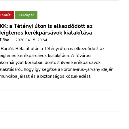
Zöldút
Kerékpár
KK: a Tétényi úton is elkezdődött az
deiglenes kerékpársávok kialakítása
I/iho
·
2020.04.15. 20:54
 Bartók Béla út után
a Tétényi úton is elkezdődött az
deiglenes kerékpársávok
kialakítása
. A fővárosi
nkormányzat korábban döntött ilyen
kerékpársávok
alakításáról, hogy így segítse a
koronavírus-járvány idején
 munkába járást és a biztonságos
közlekedést.