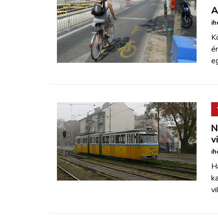
A
ih
Kö
é
e
N
v
ih
Ha
k
vi