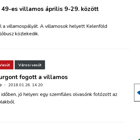
 49-es villamos április 9-29. között
l a villamospályát. A villamosok helyett Kelenföld
lóbusz közlekedik.
Vasút
Városi vasút
urgont fogott a villamos
o
·
2018.01.26. 14:20
 időben, jó helyen: egy szemfüles olvasónk fotózott az
lakból.