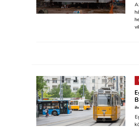
ZÖLDÚT
A
há
he
HAJÓZÁS
v
BLOG
ARCHÍVUM
WEBSHOP
E
BELÉPÉS
B
ih
REGISZTRÁCIÓ
E
kö