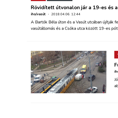
Rövidített útvonalon jár a 19-es és a
iho/vasút
·
2018.04.06. 12:44
A Bartók Béla úton és a Vasút utcában újítják fe
vasútállomás és a Csóka utca között 19-es pót
F
ih
Jó
ab