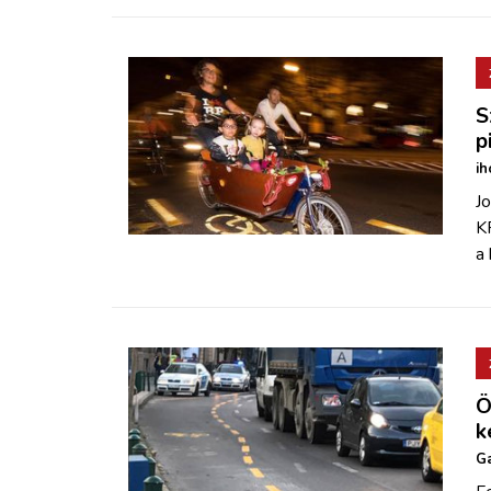
S
p
ih
J
K
a
Ö
k
Ga