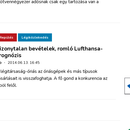
k ötvennégyezer adósnak csak egy tartozása van a
Repülés
Légiközlekedés
izonytalan bevételek, romló Lufthansa-
rognózis
o
·
2014.06.13. 16:45
légitársaság-óriás az óriásgépek és más típusok
sárlásait is visszafoghatja. A fő gond a konkurencia az
öl felől.