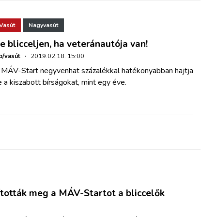
Vasút
Nagyvasút
e blicceljen, ha veteránautója van!
o/vasút
·
2019.02.18. 15:00
 MÁV-Start negyvenhat százalékkal hatékonyabban hajtja
 a kiszabott bírságokat, mint egy éve.
osították meg a MÁV-Startot a bliccelők