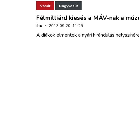
Vasút
Nagyvasút
Félmilliárd kiesés a MÁV-nak a mú
iho
·
2013.09.20. 11:25
A diákok elmentek a nyári kirándulás helyszínér