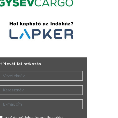
Hírlevél feliratkozás
Vezetéknév
Keresztnév
E-mail cím
az
Adatvédelmi és adatkezelési