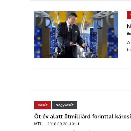
N
ih
A
be
Vasút
Nagyvasút
Öt év alatt ötmilliárd forinttal kár
MTI
·
2018.09.28. 10:11