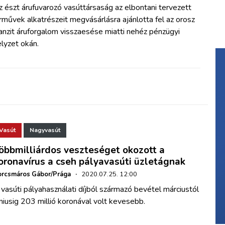
 észt árufuvarozó vasúttársaság az elbontani tervezett
rművek alkatrészeit megvásárlásra ajánlotta fel az orosz
anzit áruforgalom visszaesése miatti nehéz pénzügyi
lyzet okán.
Vasút
Nagyvasút
öbbmilliárdos veszteséget okozott a
oronavírus a cseh pályavasúti üzletágnak
rcsmáros Gábor/Prága
·
2020.07.25. 12:00
vasúti pályahasználati díjból származó bevétel márciustól
niusig 203 millió koronával volt kevesebb.