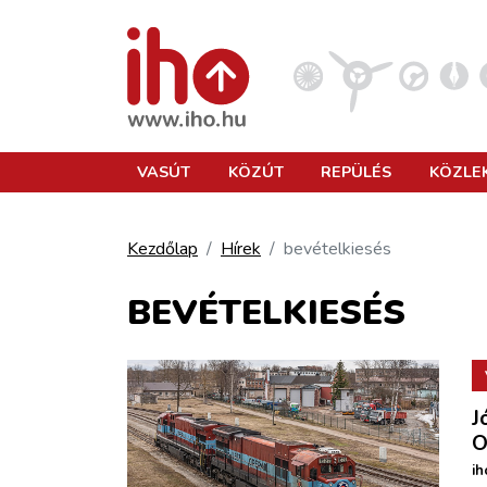
VASÚT
VASÚT
KÖZÚT
REPÜLÉS
KÖZLE
KÖZÚT
Kezdőlap
Hírek
bevételkiesés
REPÜLÉS
BEVÉTELKIESÉS
KÖZLEKEDÉSFEJLESZTÉS
J
ELLÁTÁSI LÁNC
O
ih