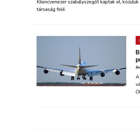
Kilencvenezer szabályszegőt kaptak el, közülü
társaság felé.
B
p
ih
A 
vá
Öb