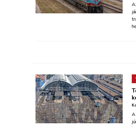
ZÖLDÚT
Az
já
tr
HAJÓZÁS
he
BLOG
ARCHÍVUM
WEBSHOP
T
BELÉPÉS
k
Ko
REGISZTRÁCIÓ
A 
jú