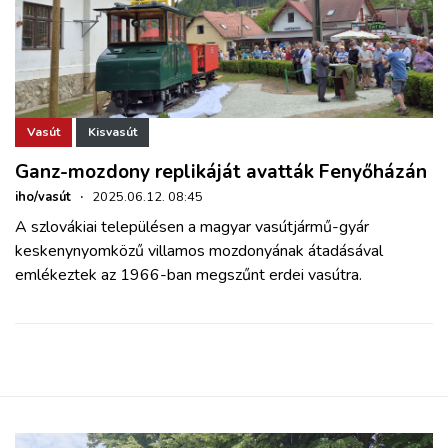
Vasút
Kisvasút
Ganz-mozdony replikáját avatták Fenyőházán
iho/vasút
·
2025.06.12. 08:45
A szlovákiai településen a magyar vasútjármű-gyár
keskenynyomközű villamos mozdonyának átadásával
emlékeztek az 1966-ban megszűnt erdei vasútra.