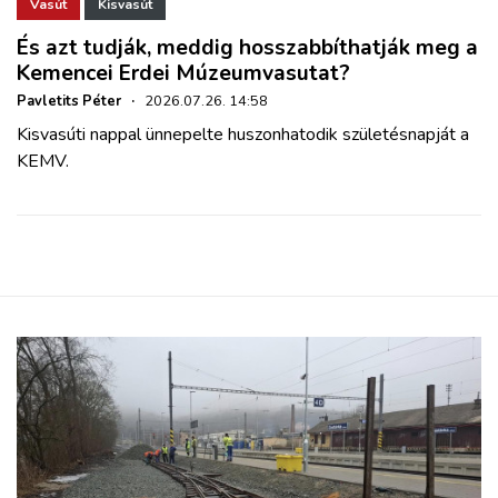
ZÖLDÚT
Vasút
Kisvasút
És azt tudják, meddig hosszabbíthatják meg a
Kemencei Erdei Múzeumvasutat?
HAJÓZÁS
Pavletits Péter
·
2026.07.26. 14:58
Kisvasúti nappal ünnepelte huszonhatodik születésnapját a
BLOG
KEMV.
ARCHÍVUM
WEBSHOP
BELÉPÉS
REGISZTRÁCIÓ