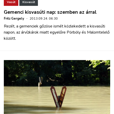
Vasút
Kisvasút
Gemenci kisvasúti nap: szemben az árral
Fritz Gergely
·
2013.09.24. 06:30
Rezét, a gemenciek gőzöse ismét közlekedett a kisvasúti
napon, az árvízkárok miatt egyelőre Pörböly és Malomtelelő
között.