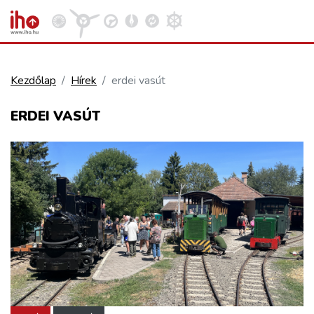
Kezdőlap
Hírek
erdei vasút
VASÚT
ERDEI VASÚT
Kosár megtekintése
KÖZÚT
REPÜLÉS
KÖZLEKEDÉSFEJLESZTÉS
ELLÁTÁSI LÁNC