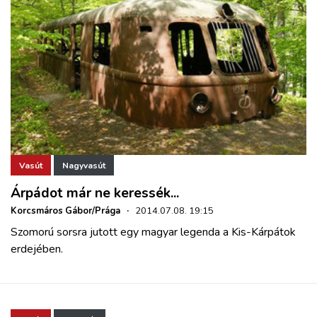
Vasút
Nagyvasút
Árpádot már ne keressék...
Korcsmáros Gábor/Prága
·
2014.07.08. 19:15
Szomorú sorsra jutott egy magyar legenda a Kis-Kárpátok
erdejében.