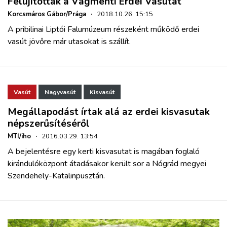
Felújították a Vágmenti Erdei Vasutat
Korcsmáros Gábor/Prága
·
2018.10.26. 15:15
A pribilinai Liptói Falumúzeum részeként működő erdei
vasút jövőre már utasokat is szállít.
Vasút
Nagyvasút
Kisvasút
Megállapodást írtak alá az erdei kisvasutak
népszerűsítéséről
MTI/iho
·
2016.03.29. 13:54
A bejelentésre egy kerti kisvasutat is magában foglaló
kirándulóközpont átadásakor került sor a
Nógrád megyei
Szendehely-Katalinpusztán.