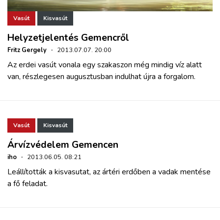
Vasút
Kisvasút
Helyzetjelentés Gemencről
Fritz Gergely
·
2013.07.07. 20:00
Az erdei vasút vonala egy szakaszon még mindig víz alatt
van, részlegesen augusztusban indulhat újra a forgalom.
Vasút
Kisvasút
Árvízvédelem Gemencen
iho
·
2013.06.05. 08:21
Leállították a kisvasutat, az ártéri erdőben a vadak mentése
a fő feladat.