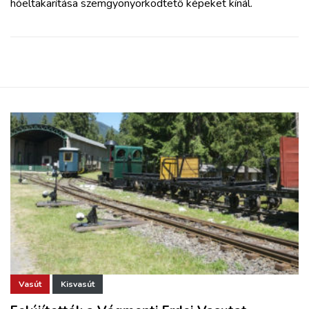
hóeltakarítása szemgyönyörködtető képeket kínál.
Vasút
Kisvasút