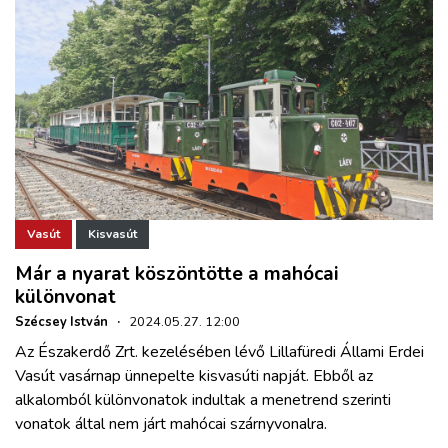
Vasút
Kisvasút
Már a nyarat köszöntötte a mahócai
különvonat
Szécsey István
·
2024.05.27. 12:00
Az Északerdő Zrt. kezelésében lévő Lillafüredi Állami Erdei
Vasút vasárnap ünnepelte kisvasúti napját. Ebből az
alkalomból különvonatok indultak a menetrend szerinti
vonatok által nem járt mahócai szárnyvonalra.