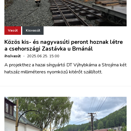
Vasút
Kisvasút
Közös kis- és nagyvasúti peront hoznak létre
a csehországi Zastávka u Brnánál
iho/vasút
·
2025.06.25. 15:00
A projekthez a hazai síngyártó DT Výhybkárna a Strojírna két
hatszáz milliméteres nyomközű kitérőt szállított.