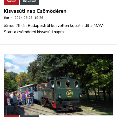
Vasút
Kisvasút
Kisvasúti nap Csömödéren
iho
·
2014.06.25. 19:26
Június 28-án Budapestről közvetlen kocsit indít a MÁV-
Start a csömödéri kisvasúti napra!