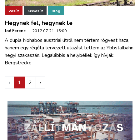
Vasút
Kisvasút
Blog
Hegynek fel, hegynek le
Joó Ferenc
·
2012.07.21. 16:00
A dupla Nohabos ausztriai útról nem tértem rögvest haza,
hanem egy régóta tervezett utazást tettem az Ybbstalbahn
hegyi szakaszán. Legalábbis a helybéliek így hívják:
Bergstrecke
‹
1
2
›