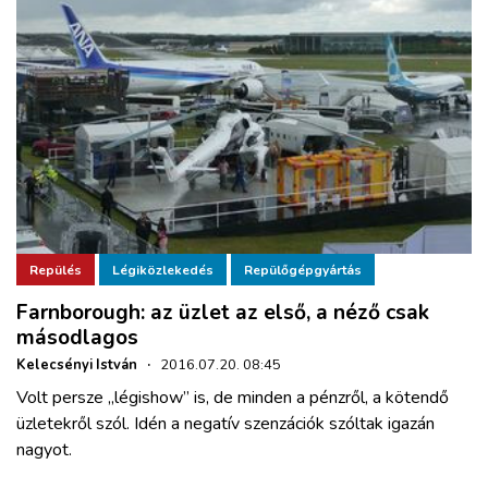
Repülés
Légiközlekedés
Repülőgépgyártás
Farnborough: az üzlet az első, a néző csak
másodlagos
Kelecsényi István
·
2016.07.20. 08:45
Volt persze „légishow” is, de minden a pénzről, a kötendő
üzletekről szól. Idén a negatív szenzációk szóltak igazán
nagyot.