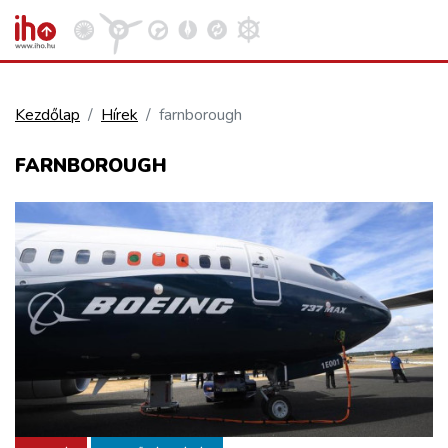
Kezdőlap
Hírek
farnborough
VASÚT
FARNBOROUGH
Kosár megtekintése
KÖZÚT
REPÜLÉS
KÖZLEKEDÉSFEJLESZTÉS
ELLÁTÁSI LÁNC