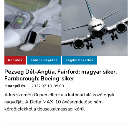
Repülés
Katonai repülés
Légiközlekedés
Pezseg Dél-Anglia, Fairford: magyar siker,
Farnborough: Boeing-siker
iho/repülés
·
2022.07.19. 09:00
A kecskeméti Gripen elhozta a katonai találkozó egyik
nagydíját. A Delta MAX-10 óriásrendelése némi
kérdőjelekkel a típusalkalmassági körül.