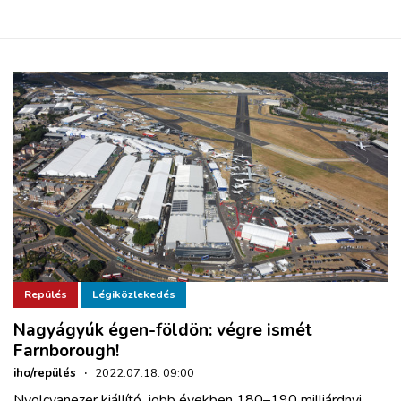
Repülés
Légiközlekedés
Nagyágyúk égen-földön: végre ismét
Farnborough!
iho/repülés
·
2022.07.18. 09:00
Nyolcvanezer kiállító, jobb években 180–190 milliárdnyi