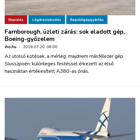
Repülés
Légiközlekedés
Repülőgépgyártás
Farnborough, üzleti zárás: sok eladott gép,
Boeing-győzelem
iho.hu
·
2018.07.20. 08:00
Az utolsó kötések, a mérleg: majdnem másfélezer gép.
Slusszpoén: különleges festéssel érkezett az első
használtan értékesített A380-as óriás.