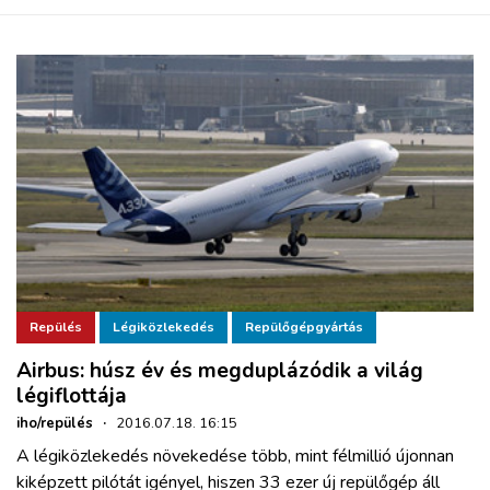
Repülés
Légiközlekedés
Repülőgépgyártás
Airbus: húsz év és megduplázódik a világ
légiflottája
iho/repülés
·
2016.07.18. 16:15
A légiközlekedés növekedése több, mint félmillió újonnan
kiképzett pilótát igényel, hiszen 33 ezer új repülőgép áll