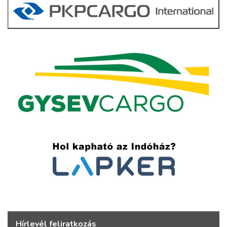
Hírlevél feliratkozás