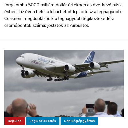
forgalomba 5000 milliárd dollár értékben a következő húsz
évben. Tíz éven belül a kínai belföldi piac lesz a legnagyobb.
Csaknem megduplázódik a legnagyobb légiközlekedési
csomópontok száma: jóslatok az Airbustól.
Repülés
Légiközlekedés
Repülőgépgyártás