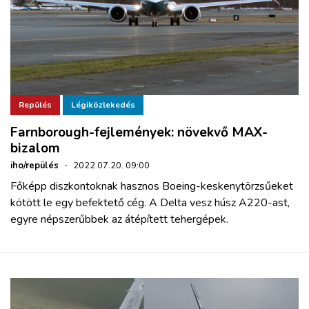
Repülés
Légiközlekedés
Farnborough-fejlemények: növekvő MAX-
bizalom
iho/repülés
·
2022.07.20. 09:00
Főképp diszkontoknak hasznos Boeing-keskenytörzsűeket
kötött le egy befektető cég. A Delta vesz húsz A220-ast,
egyre népszerűbbek az átépített tehergépek.