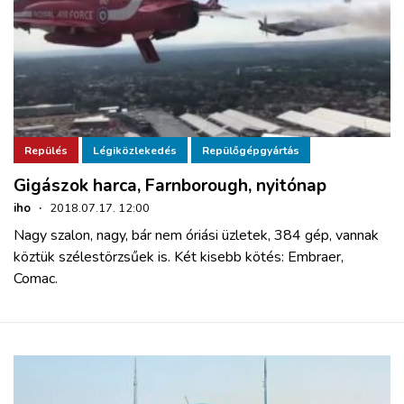
Repülés
Légiközlekedés
Repülőgépgyártás
Gigászok harca, Farnborough, nyitónap
iho
·
2018.07.17. 12:00
Nagy szalon, nagy, bár nem óriási üzletek, 384 gép, vannak
köztük szélestörzsűek is. Két kisebb kötés: Embraer,
Comac.