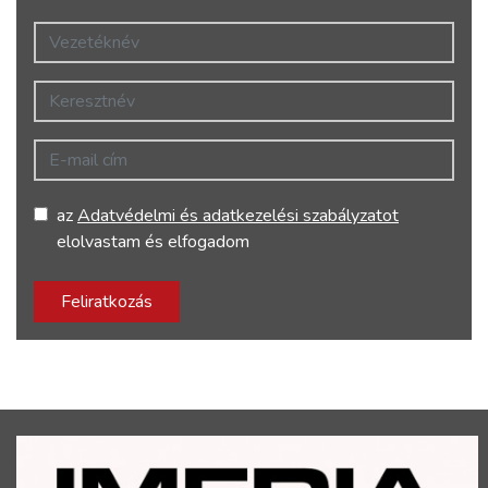
Vezetéknév
Keresztnév
E-mail cím
az
Adatvédelmi és adatkezelési szabályzatot
elolvastam és elfogadom
Feliratkozás