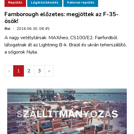
Repülés
Légiközlekedés
Katonai repülés
Farnborough előzetes: megjöttek az F-35-
ösök!
iho
·
2016.06.30. 08:45
A nagy vetélytársak: MAX/neo, CS100/E2. Fairfordból
látogatnak át az Lightning B-k. Brazil és ukrán teherszállító,
a sógorok Nyila.
‹
1
2
3
›