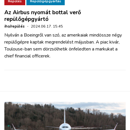
ZÖLDÚT
Repülés
Repülőgépgyártás
Az Airbus nyomát bottal verő
repülőgépgyártó
HAJÓZÁS
iho/repülés
·
2024.06.17. 15:45
Nyilván a Boeingről van szó, az amerikaiak mindössze négy
BLOG
repülőgépre kaptak megrendelést májusban. A piac kivár,
Toulouse-ban sem dörzsölhetik önfeledten a markukat a
ARCHÍVUM
chief financial officerek.
WEBSHOP
BELÉPÉS
REGISZTRÁCIÓ