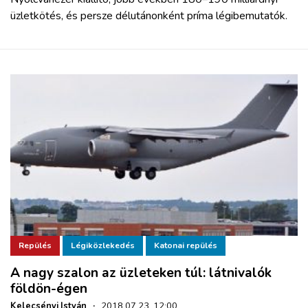
üzletkötés, és persze délutánonként príma légibemutatók.
Repülés
Légiközlekedés
Katonai repülés
A nagy szalon az üzleteken túl: látnivalók
földön-égen
Kelecsényi István
·
2018.07.23. 12:00