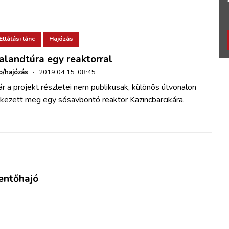
Ellátási lánc
Hajózás
alandtúra egy reaktorral
o/hajózás
·
2019.04.15. 08:45
r a projekt részletei nem publikusak, különös útvonalon
rkezett meg egy sósavbontó reaktor Kazincbarcikára.
entőhajó