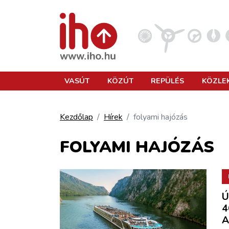
VASÚT
VASÚT
KÖZÚT
REPÜLÉS
KÖZLE
KÖZÚT
Kezdőlap
Hírek
folyami hajózás
REPÜLÉS
FOLYAMI HAJÓZÁS
KÖZLEKEDÉSFEJLESZTÉS
Ú
ELLÁTÁSI LÁNC
4
A