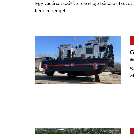
Egy vasércet szállító teherhajó bárkája ütközöt
kedden reggel.
G
ih
S
ki