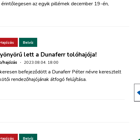
t érintőlegesen az egyik pillérnek december 19-én,
Hajózás
Belvíz
yönyörű lett a Dunaferr tolóhajója!
o/hajózás
·
2023.08.04. 18:00
ikeresen befejeződött a Dunaferr Péter névre keresztelt
kötői rendezőhajójának átfogó felújítása.
Hajózás
Belvíz