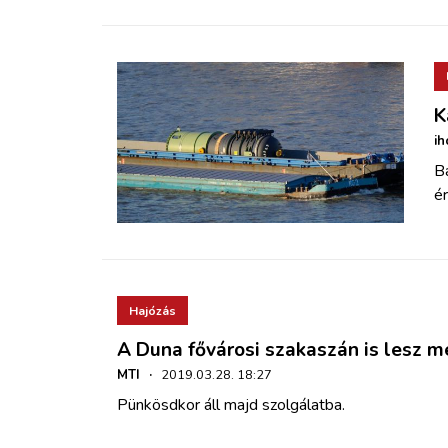
K
ih
Bá
é
Hajózás
A Duna fővárosi szakaszán is lesz m
MTI
·
2019.03.28. 18:27
Pünkösdkor áll majd szolgálatba.