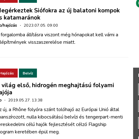
egérkeztek Siófokra az új balatoni kompok
s katamaránok
o/hajózás
·
2023.07.05. 09:00
forgalomba állításra viszont még hónapokat kell várni a
lépítmények visszaszerelése miatt.
Hajózás
Belvíz
 világ első, hidrogén meghajtású folyami
ajója
o
·
2019.05.27. 13:38
 új, a Rhône folyóra szánt tolóhajó az Európai Unió által
nanszírozott, nulla kibocsátású belvízi és tengerpart-menti
reskedelmi célú hajók fejlesztését célzó Flagship
rogram keretében épül meg.