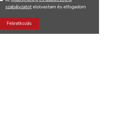
szabályzatot
elolvastam és elfogadom
Feliratkozás