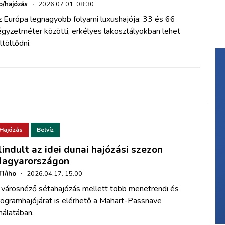
o/hajózás
·
2026.07.01. 08:30
z Európa legnagyobb folyami luxushajója: 33 és 66
égyzetméter közötti, erkélyes lakosztályokban lehet
ltöltődni.
Hajózás
Belvíz
lindult az idei dunai hajózási szezon
agyarországon
I/iho
·
2026.04.17. 15:00
 városnéző sétahajózás mellett több menetrendi és
rogramhajójárat is elérhető a Mahart-Passnave
nálatában.