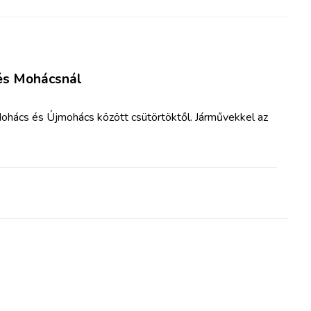
dés Mohácsnál
 Mohács és Újmohács között csütörtöktől. Járművekkel az