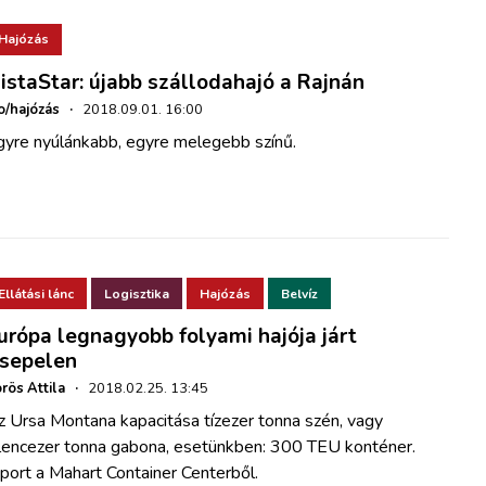
Hajózás
istaStar: újabb szállodahajó a Rajnán
o/hajózás
·
2018.09.01. 16:00
gyre nyúlánkabb, egyre melegebb színű.
Ellátási lánc
Logisztika
Hajózás
Belvíz
urópa legnagyobb folyami hajója járt
sepelen
rös Attila
·
2018.02.25. 13:45
z Ursa Montana kapacitása tízezer tonna szén, vagy
ilencezer tonna gabona, esetünkben: 300 TEU konténer.
port a Mahart Container Centerből.