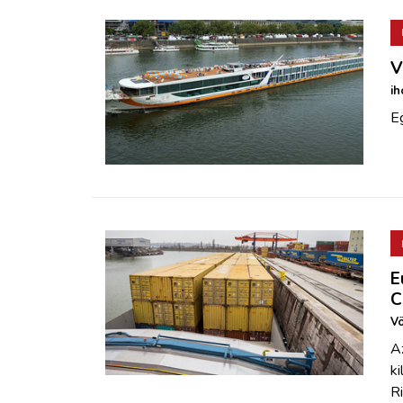
V
ih
E
E
C
Vö
A
k
Ri