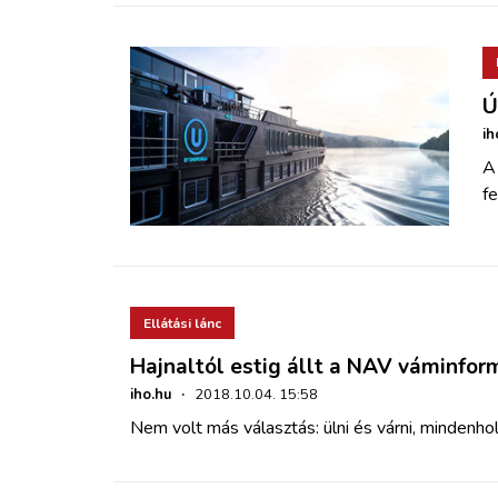
Ú
ih
A
fe
Ellátási lánc
Hajnaltól estig állt a NAV váminfor
iho.hu
·
2018.10.04. 15:58
Nem volt más választás: ülni és várni, mindenho