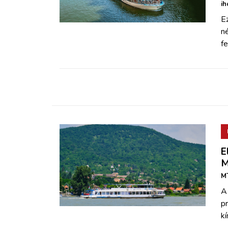
ZÖLDÚT
ih
E
n
HAJÓZÁS
fe
BLOG
ARCHÍVUM
WEBSHOP
E
BELÉPÉS
M
MT
REGISZTRÁCIÓ
A
p
kí