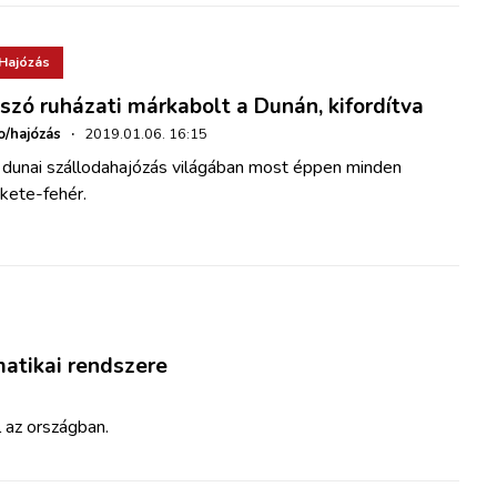
Hajózás
szó ruházati márkabolt a Dunán, kifordítva
o/hajózás
·
2019.01.06. 16:15
 dunai szállodahajózás világában most éppen minden
kete-fehér.
matikai rendszere
l az országban.