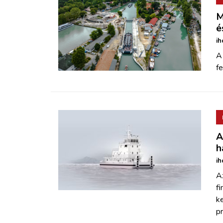
M
é
ih
A 
fe
A
h
ih
Az
fi
ke
p