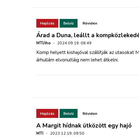
Hajózás
Belvíz
Röviden
Árad a Duna, leállt a kompközleke
MTI/iho
·
2024.09.19. 08:49
Komp helyett kishajóval szállítják az utasokat
árhullám elvonultáig nem lehet átkelni.
Hajózás
Belvíz
Röviden
A Margit hídnak ütközött egy hajó
MTI
·
2023.12.19. 09:50