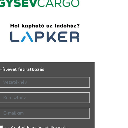
Hírlevél feliratkozás
Vezetéknév
Keresztnév
E-mail cím
az
Adatvédelmi és adatkezelési