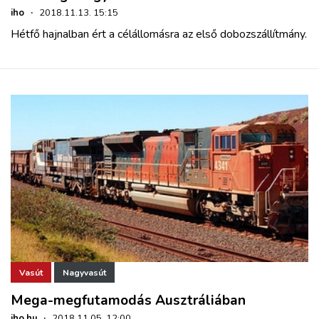
iho
·
2018.11.13. 15:15
Hétfő hajnalban ért a célállomásra az első dobozszállítmány.
Vasút
Nagyvasút
Mega-megfutamodás Ausztráliában
iho.hu
·
2018.11.05. 12:00