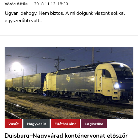
Vörös Attila
·
2018.11.13. 18:30
Ugyan, dehogy. Nem biztos. A mi dolgunk viszont sokkal
egyszerűbb volt...
Vasút
Nagyvasút
Ellátási lánc
Logisztika
Duisburg–Nagyvárad konténervonat először