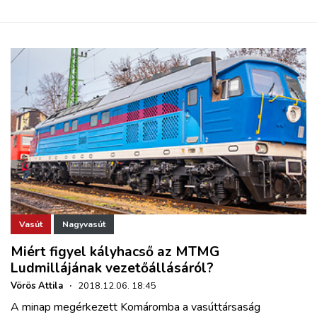
Vasút
Nagyvasút
Miért figyel kályhacső az MTMG
Ludmillájának vezetőállásáról?
Vörös Attila
·
2018.12.06. 18:45
A minap megérkezett Komáromba a vasúttársaság