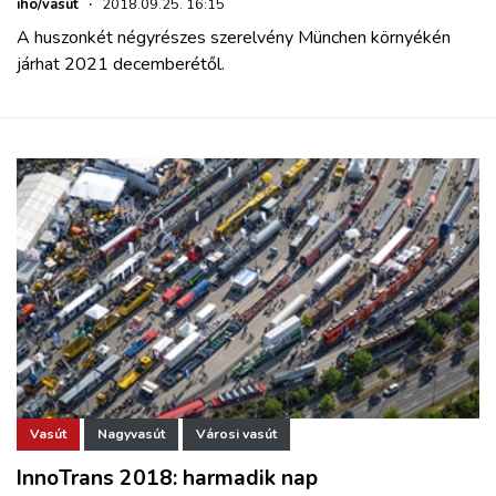
iho/vasút
·
2018.09.25. 16:15
A huszonkét négyrészes szerelvény München környékén
járhat 2021 decemberétől.
Vasút
Nagyvasút
Városi vasút
InnoTrans 2018: harmadik nap