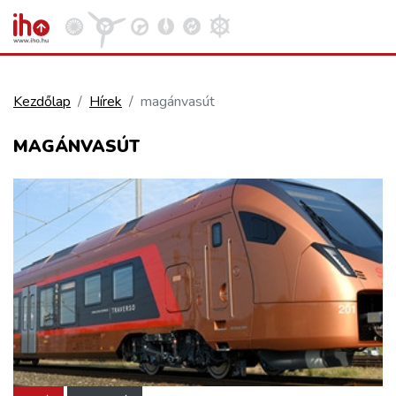
Kezdőlap
Hírek
magánvasút
VASÚT
MAGÁNVASÚT
Kosár megtekintése
KÖZÚT
REPÜLÉS
KÖZLEKEDÉSFEJLESZTÉS
ELLÁTÁSI LÁNC