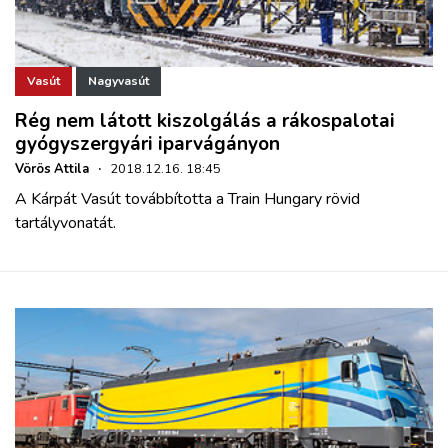
Vasút
Nagyvasút
Rég nem látott kiszolgálás a rákospalotai
gyógyszergyári iparvágányon
Vörös Attila
·
2018.12.16. 18:45
A Kárpát Vasút továbbította a Train Hungary rövid
tartályvonatát.