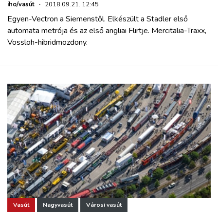
iho/vasút
·
2018.09.21. 12:45
Egyen-Vectron a Siemenstől. Elkészült a Stadler első
automata metrója és az első angliai Flirtje. Mercitalia-Traxx,
Vossloh-hibridmozdony.
Vasút
Nagyvasút
Városi vasút