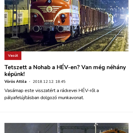
Vasút
Tetszett a Nohab a HÉV-en? Van még néhány
képünk!
Vörös Attila
·
2018.12.12. 18:45
Vasárnap este visszatért a ráckevei HÉV-ről a
pályafelújításban dolgozó munkavonat.