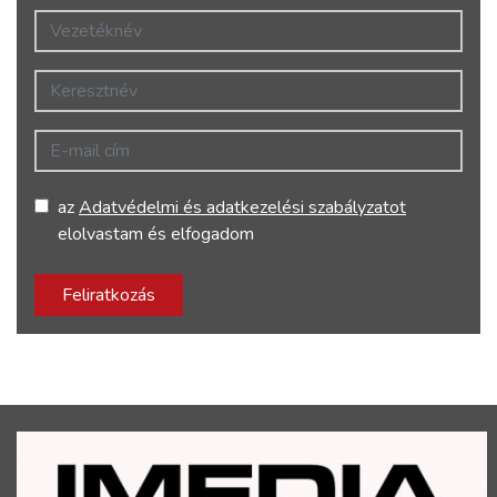
Vezetéknév
Keresztnév
E-mail cím
az
Adatvédelmi és adatkezelési szabályzatot
elolvastam és elfogadom
Feliratkozás