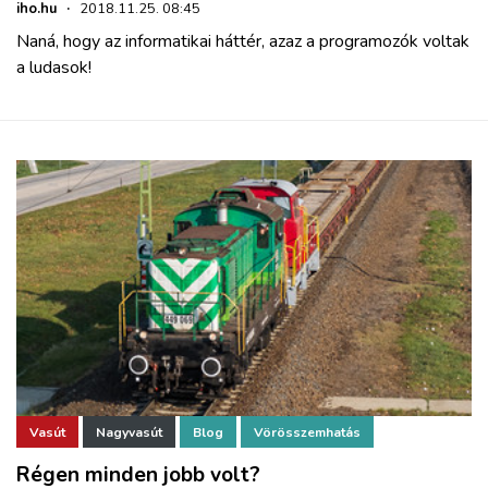
iho.hu
·
2018.11.25. 08:45
Naná, hogy az informatikai háttér, azaz a programozók voltak
a ludasok!
Vasút
Nagyvasút
Blog
Vörösszemhatás
Régen minden jobb volt?