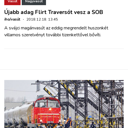
ZÖLDÚT
Vasút
Nagyvasút
Újabb adag Flirt Traversót vesz a SOB
HAJÓZÁS
iho/vasút
·
2018.12.18. 13:45
A svájci magánvasút az eddig megrendelt huszonkét
villamos szerelvényt további tizenkettővel bővíti.
BLOG
ARCHÍVUM
WEBSHOP
BELÉPÉS
REGISZTRÁCIÓ