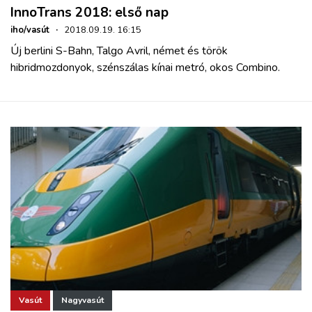
InnoTrans 2018: első nap
iho/vasút
·
2018.09.19. 16:15
Új berlini S-Bahn, Talgo Avril, német és török
hibridmozdonyok, szénszálas kínai metró, okos Combino.
Vasút
Nagyvasút