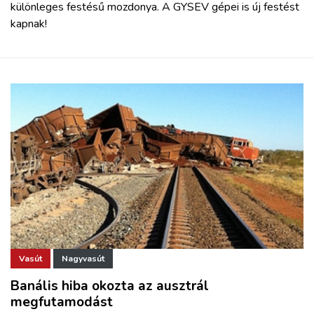
különleges festésű mozdonya. A GYSEV gépei is új festést
kapnak!
Vasút
Nagyvasút
Banális hiba okozta az ausztrál
megfutamodást