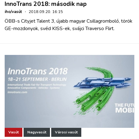
InnoTrans 2018: második nap
iho/vasút
·
2018.09.20. 16:15
ÖBB-s Cityjet Talent 3, újabb magyar Csillagromboló, török
GE-mozdonyok, svéd KISS-ek, svájci Traverso Flirt.
Vasút
Nagyvasút
Városi vasút