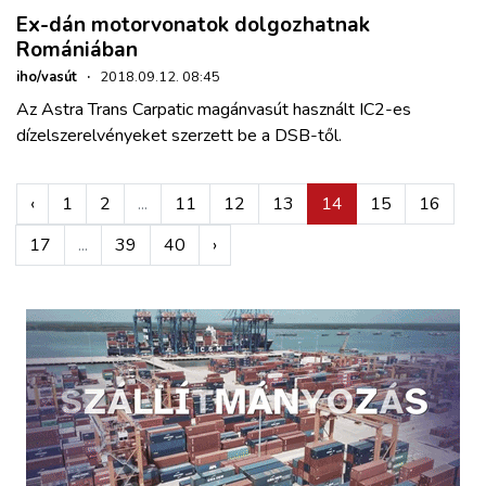
Ex-dán motorvonatok dolgozhatnak
Romániában
iho/vasút
·
2018.09.12. 08:45
Az Astra Trans Carpatic magánvasút használt IC2-es
dízelszerelvényeket szerzett be a DSB-től.
‹
1
2
...
11
12
13
14
15
16
17
...
39
40
›