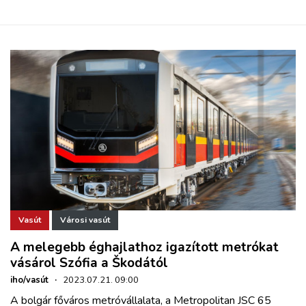
Vasút
Városi vasút
A melegebb éghajlathoz igazított metrókat
vásárol Szófia a Škodától
iho/vasút
·
2023.07.21. 09:00
A bolgár főváros metróvállalata, a Metropolitan JSC 65