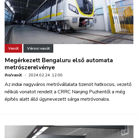
Vasút
Városi vasút
Megérkezett Bengaluru első automata
metrószerelvénye
iho/vasút
·
2024.02.24. 12:00
Az indiai nagyváros metróvállalata tizenöt hatkocsis, vezető
nélküli vonatot rendelt a CRRC Nanjing Puzhentől a még
építés alatt álló úgynevezett sárga metróvonalra.