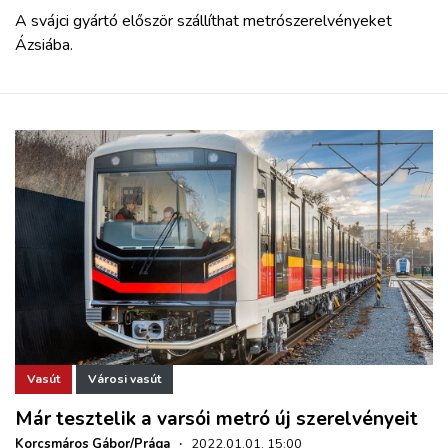
A svájci gyártó először szállíthat metrószerelvényeket
Ázsiába.
Vasút
Városi vasút
Már tesztelik a varsói metró új szerelvényeit
Korcsmáros Gábor/Prága
·
2022.01.01. 15:00