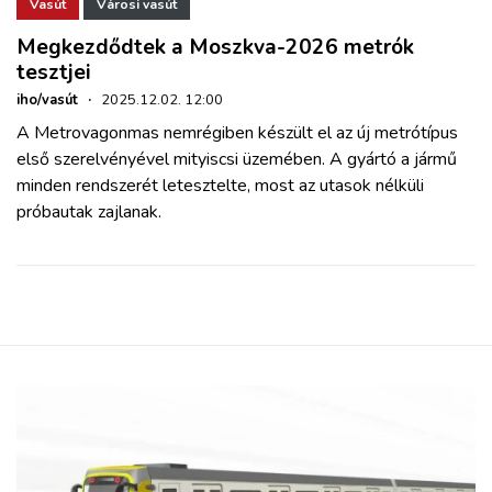
ZÖLDÚT
Vasút
Városi vasút
Megkezdődtek a Moszkva-2026 metrók
tesztjei
HAJÓZÁS
iho/vasút
·
2025.12.02. 12:00
A Metrovagonmas nemrégiben készült el az új metrótípus
BLOG
első szerelvényével mityiscsi üzemében. A gyártó a jármű
minden rendszerét letesztelte, most az utasok nélküli
ARCHÍVUM
próbautak zajlanak.
WEBSHOP
BELÉPÉS
REGISZTRÁCIÓ