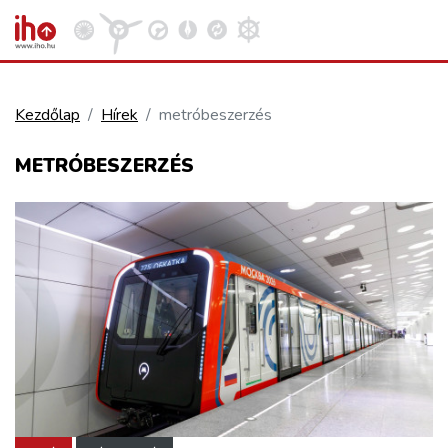
Kezdőlap
Hírek
metróbeszerzés
VASÚT
METRÓBESZERZÉS
Kosár megtekintése
KÖZÚT
REPÜLÉS
KÖZLEKEDÉSFEJLESZTÉS
ELLÁTÁSI LÁNC