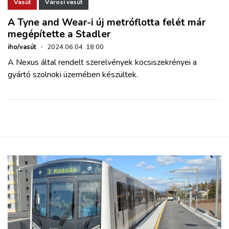
Vasút
Városi vasút
A Tyne and Wear-i új metróflotta felét már
megépítette a Stadler
iho/vasút
·
2024.06.04. 18:00
A Nexus által rendelt szerelvények kocsiszekrényei a
gyártó szolnoki üzemében készültek.