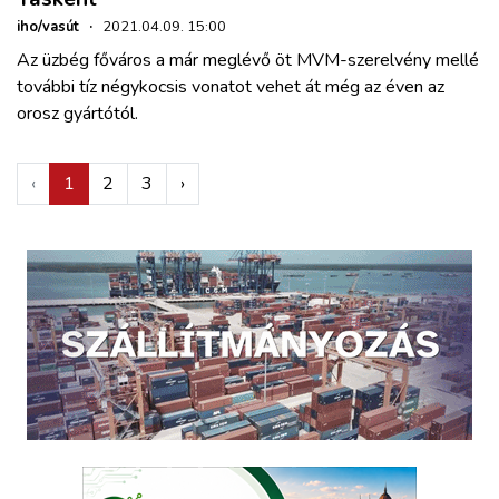
iho/vasút
·
2021.04.09. 15:00
Az üzbég főváros a már meglévő öt MVM-szerelvény mellé
további tíz négykocsis vonatot vehet át még az éven az
orosz gyártótól.
‹
1
2
3
›