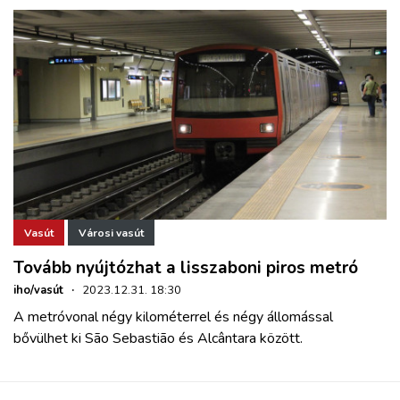
Vasút
Városi vasút
Tovább nyújtózhat a lisszaboni piros metró
iho/vasút
·
2023.12.31. 18:30
A metróvonal négy kilométerrel és négy állomással
bővülhet ki São Sebastião és Alcântara között.