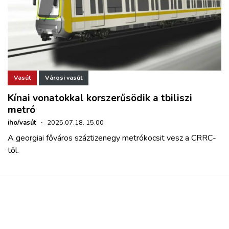
Vasút
Városi vasút
Kínai vonatokkal korszerűsödik a tbiliszi
metró
iho/vasút
·
2025.07.18. 15:00
A georgiai főváros száztizenegy metrókocsit vesz a CRRC-
től.