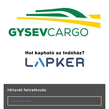
Hírlevél feliratkozás
Vezetéknév