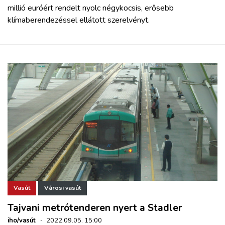
millió euróért rendelt nyolc négykocsis, erősebb
klímaberendezéssel ellátott szerelvényt.
Vasút
Városi vasút
Tajvani metrótenderen nyert a Stadler
iho/vasút
·
2022.09.05. 15:00