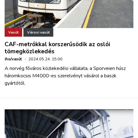
Vasút
Városi vasút
CAF-metrókkal korszerűsödik az oslói
tömegközlekedés
iho/vasút
·
2024.05.24. 15:00
A norvég főváros közlekedési vállalata, a Sporveien húsz
háromkocsis M4000-es szerelvényt vásárol a baszk
gyártótól.