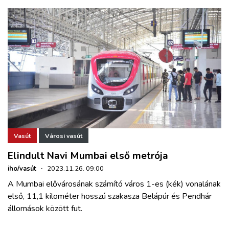
Vasút
Városi vasút
Elindult Navi Mumbai első metrója
iho/vasút
·
2023.11.26. 09:00
A Mumbai elővárosának számító város 1-es (kék) vonalának
első, 11,1 kilométer hosszú szakasza Belápúr és Pendhár
állomások között fut.