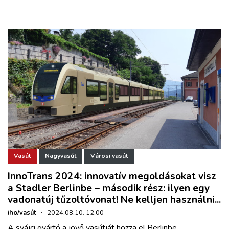
Vasút
Nagyvasút
Városi vasút
InnoTrans 2024: innovatív megoldásokat visz
a Stadler Berlinbe – második rész: ilyen egy
vadonatúj tűzoltóvonat! Ne kelljen használni...
iho/vasút
·
2024.08.10. 12:00
A svájci gyártó a jövő vasútját hozza el Berlinbe