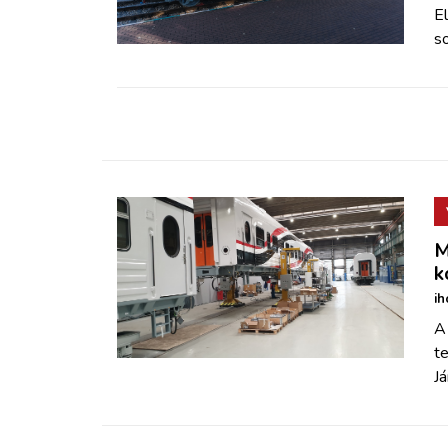
ZÖLDÚT
E
so
HAJÓZÁS
BLOG
ARCHÍVUM
WEBSHOP
M
k
ih
BELÉPÉS
A
te
REGISZTRÁCIÓ
Já