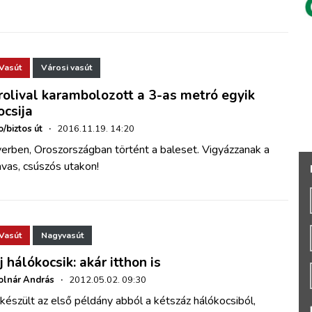
Vasút
Városi vasút
rolival karambolozott a 3-as metró egyik
ocsija
o/biztos út
·
2016.11.19. 14:20
erben, Oroszországban történt a baleset. Vigyázzanak a
vas, csúszós utakon!
Vasút
Nagyvasút
j hálókocsik: akár itthon is
lnár András
·
2012.05.02. 09:30
készült az első példány abból a kétszáz hálókocsiból,