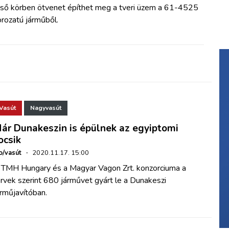
lső körben ötvenet építhet meg a tveri üzem a 61-4525
rozatú járműből.
Vasút
Nagyvasút
ár Dunakeszin is épülnek az egyiptomi
ocsik
o/vasút
·
2020.11.17. 15:00
 TMH Hungary és a Magyar Vagon Zrt. konzorciuma a
rvek szerint 680 járművet gyárt le a Dunakeszi
rműjavítóban.