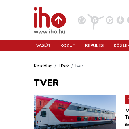
VASÚT
VASÚT
KÖZÚT
REPÜLÉS
KÖZLE
KÖZÚT
Kezdőlap
Hírek
tver
REPÜLÉS
TVER
KÖZLEKEDÉSFEJLESZTÉS
M
ELLÁTÁSI LÁNC
T
ih