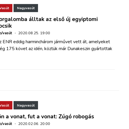
Vasút
Nagyvasút
orgalomba álltak az első új egyiptomi
ocsik
o/vasút
·
2020.08.25. 19:00
z ENR eddig harminchárom járművet vett át, amelyeket
ég 175 követ az idén, köztük már Dunakeszin gyártottak
Vasút
Nagyvasút
ön a vonat, fut a vonat: Zúgó robogás
o/vasút
·
2020.02.06. 20:00