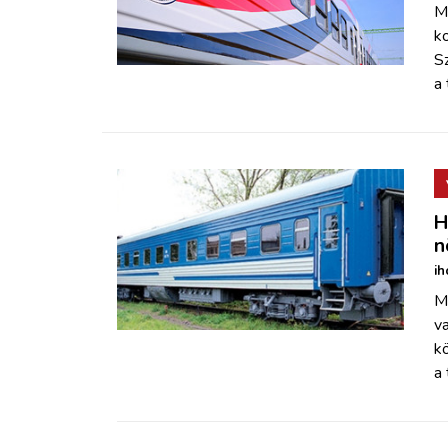
M
ko
S
a
H
n
ih
M
v
k
a 