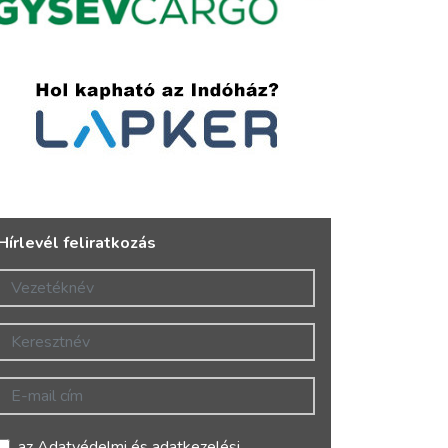
Hírlevél feliratkozás
Vezetéknév
Keresztnév
E-mail cím
az
Adatvédelmi és adatkezelési