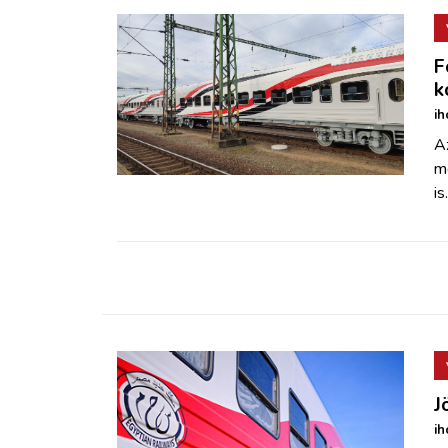
F
k
ih
A
m
is.
J
ih