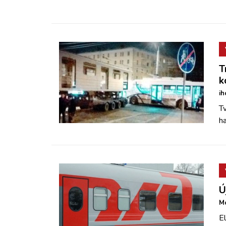
T
k
ih
Tv
ha
Ú
Mo
El