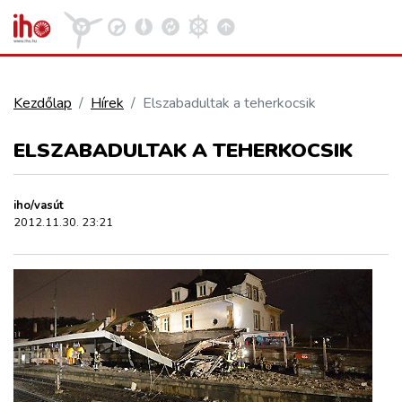
Kezdőlap
Hírek
Elszabadultak a teherkocsik
VASÚT
ELSZABADULTAK A TEHERKOCSIK
Kosár megtekintése
KÖZÚT
iho/vasút
2012.11.30. 23:21
REPÜLÉS
KÖZLEKEDÉSFEJLESZTÉS
ELLÁTÁSI LÁNC