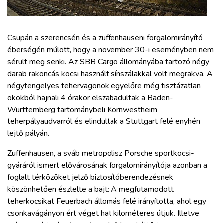
ZÖLDÚT
HAJÓZÁS
Csupán a szerencsén és a zuffenhauseni forgalomirányító
éberségén múlott, hogy a november 30-i eseményben nem
sérült meg senki. Az SBB Cargo állományába tartozó négy
BLOG
darab rakoncás kocsi használt sínszálakkal volt megrakva. A
négytengelyes tehervagonok egyelőre még tisztázatlan
ARCHÍVUM
okokból hajnali 4 órakor elszabadultak a Baden-
Württemberg tartománybeli Kornwestheim
teherpályaudvarról és elindultak a Stuttgart felé enyhén
WEBSHOP
lejtő pályán.
BELÉPÉS
Zuffenhausen, a sváb metropolisz Porsche sportkocsi-
gyáráról ismert elővárosának forgalomirányítója azonban a
foglalt térközöket jelző biztosítóberendezésnek
REGISZTRÁCIÓ
köszönhetően észlelte a bajt: A megfutamodott
teherkocsikat Feuerbach állomás felé irányította, ahol egy
csonkavágányon ért véget hat kilométeres útjuk. Illetve