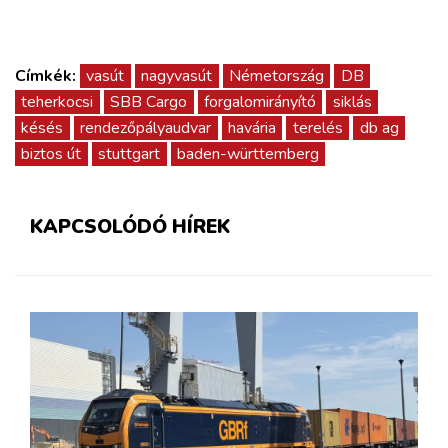
Címkék:
vasút
nagyvasút
Németország
DB
teherkocsi
SBB Cargo
forgalomirányító
siklás
késés
rendezőpályaudvar
havária
terelés
db ag
biztos út
stuttgart
baden-württemberg
KAPCSOLÓDÓ HÍREK