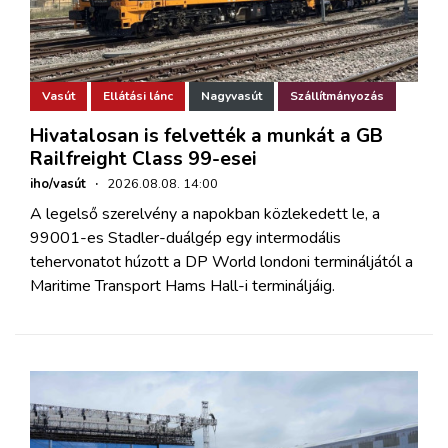
Vasút
Ellátási lánc
Nagyvasút
Szállítmányozás
Hivatalosan is felvették a munkát a GB
Railfreight Class 99-esei
iho/vasút
·
2026.08.08. 14:00
A legelső szerelvény a napokban közlekedett le, a
99001-es Stadler-duálgép egy intermodális
tehervonatot húzott a DP World londoni termináljától a
Maritime Transport Hams Hall-i termináljáig.