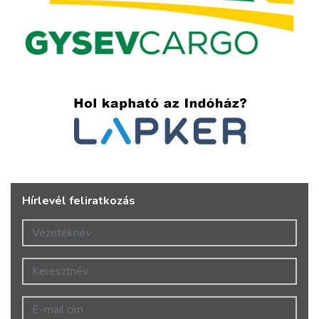
Hírlevél feliratkozás
Vezetéknév
Keresztnév
E-mail cím