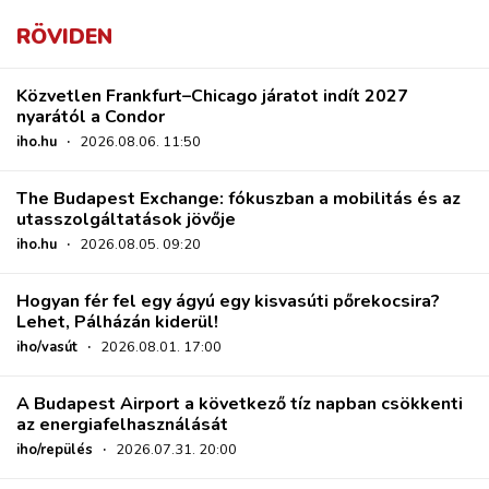
RÖVIDEN
Közvetlen Frankfurt–Chicago járatot indít 2027
nyarától a Condor
iho.hu
·
2026.08.06. 11:50
The Budapest Exchange: fókuszban a mobilitás és az
utasszolgáltatások jövője
iho.hu
·
2026.08.05. 09:20
Hogyan fér fel egy ágyú egy kisvasúti pőrekocsira?
Lehet, Pálházán kiderül!
iho/vasút
·
2026.08.01. 17:00
A Budapest Airport a következő tíz napban csökkenti
az energiafelhasználását
iho/repülés
·
2026.07.31. 20:00