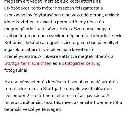
mégsem ért véget, mert az első kocsi áttörte az
ütközőbakot, több méter hosszban felszántotta a
csonkavágány folytatásában elhelyezkedő peront, aminek
következtében lezuhant a perontető egy része és
megrongálódott a felsővezeték is. Szerencse, hogy a
szóban forgó peronon ilyenkor még nem tartózkodott senki.
Két órával később a reggeli csúcsforgalomban jó eséllyel
ingázók tucatjai ott vártak volna a következő
személyvonatra. A linkekre kattintva megtekinthetők a
Stuttgarter Nachrichten
és a
Stuttgarter Zeitung
fotógalériái.
Az esemény jelentős késéseket, vonatkimaradásokat és
tereléseket okoz a Stuttgart-környéki vasúthálózaton.
December 2-a előtt nem lehet számítani javulásra. A
feuerbachi állomást lezárták, mivel az említett perontetőt a
beomlás veszélye fenyegeti.