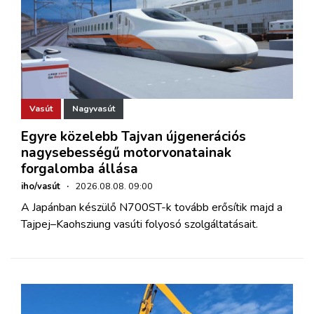
Vasút
Nagyvasút
Egyre közelebb Tajvan újgenerációs
nagysebességű motorvonatainak
forgalomba állása
iho/vasút
·
2026.08.08. 09:00
A Japánban készülő N700ST-k tovább erősítik majd a
Tajpej–Kaohsziung vasúti folyosó szolgáltatásait.