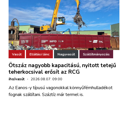
Vasút
Ellátási lánc
Nagyvasút
Szállítmányozás
Ötszáz nagyobb kapacitású, nyitott tetejű
teherkocsival erősít az RCG
iho/vasút
·
2026.08.07. 09:00
Az Eanos-y típusú vagonokkal könnyűfémhulladékot
fognak szállítani. Száztíz már termel is.