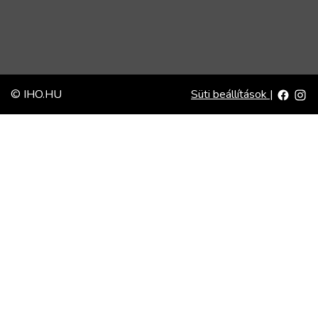
© IHO.HU
Süti beállítások
|