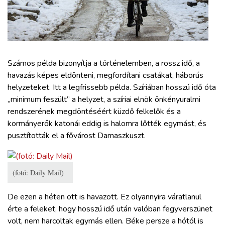
ZÖLDÚT
HAJÓZÁS
BLOG
Számos példa bizonyítja a történelemben, a rossz idő, a
havazás képes eldönteni, megfordítani csatákat, háborús
helyzeteket. Itt a legfrissebb példa. Szíriában hosszú idő óta
ARCHÍVUM
„minimum feszült” a helyzet, a szíriai elnök önkényuralmi
rendszerének megdöntéséért küzdő felkelők és a
WEBSHOP
kormányerők katonái eddig is halomra lőtték egymást, és
pusztították el a fővárost Damaszkuszt.
BELÉPÉS
(fotó: Daily Mail)
REGISZTRÁCIÓ
De ezen a héten ott is havazott. Ez olyannyira váratlanul
érte a feleket, hogy hosszú idő után valóban fegyverszünet
volt, nem harcoltak egymás ellen. Béke persze a hótól is