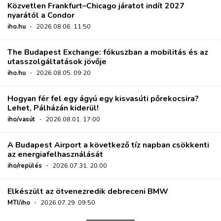
Közvetlen Frankfurt–Chicago járatot indít 2027
nyarától a Condor
iho.hu
·
2026.08.06. 11:50
The Budapest Exchange: fókuszban a mobilitás és az
utasszolgáltatások jövője
iho.hu
·
2026.08.05. 09:20
Hogyan fér fel egy ágyú egy kisvasúti pőrekocsira?
Lehet, Pálházán kiderül!
iho/vasút
·
2026.08.01. 17:00
A Budapest Airport a következő tíz napban csökkenti
az energiafelhasználását
iho/repülés
·
2026.07.31. 20:00
Elkészült az ötvenezredik debreceni BMW
MTI/iho
·
2026.07.29. 09:50