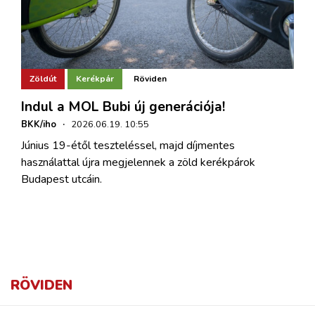
Zöldút
Kerékpár
Röviden
Indul a MOL Bubi új generációja!
BKK/iho
·
2026.06.19. 10:55
Június 19-étől teszteléssel, majd díjmentes
használattal újra megjelennek a zöld kerékpárok
Budapest utcáin.
RÖVIDEN