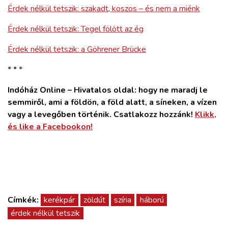
Érdek nélkül tetszik: szakadt, koszos – és nem a miénk
Érdek nélkül tetszik: Tegel fölött az ég
Érdek nélkül tetszik: a Göhrener Brücke
* * *
Indóház Online – Hivatalos oldal: hogy ne maradj le
semmiről, ami a földön, a föld alatt, a síneken, a vízen
vagy a levegőben történik. Csatlakozz hozzánk!
Klikk,
és like a Facebookon!
Címkék:
kerékpár
zöldút
szíria
háború
érdek nélkül tetszik