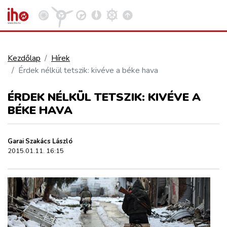
Kezdőlap
Hírek
Érdek nélkül tetszik: kivéve a béke hava
VASÚT
Kosár megtekintése
ÉRDEK NÉLKÜL TETSZIK: KIVÉVE A
KÖZÚT
BÉKE HAVA
REPÜLÉS
Garai Szakács László
2015.01.11. 16:15
KÖZLEKEDÉSFEJLESZTÉS
ELLÁTÁSI LÁNC