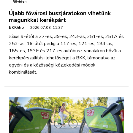
Röviden
Újabb fővárosi buszjáratokon vihetünk
magunkkal kerékpárt
BKK/iho
·
2026.07.08. 11:37
Július 9-étől a 27-es, 39-es, 243-as, 251-es, 251A és
253-as, 16-ától pedig a 117-es, 121-es, 183-as,
185-ös, 193E és 217-es autóbusz-vonalakon bővíti a
kerékpárszállítási lehetőséget a BKK, támogatva az
egyéni és a közösségi közlekedési módok
kombinálását.