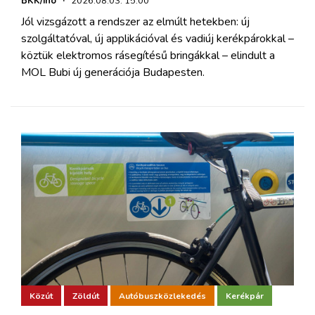
BKK/iho
·
2026.08.03. 15:00
Jól vizsgázott a rendszer az elmúlt hetekben: új
szolgáltatóval, új applikációval és vadiúj kerékpárokkal –
köztük elektromos rásegítésű bringákkal – elindult a
MOL Bubi új generációja Budapesten.
Közút
Zöldút
Autóbuszközlekedés
Kerékpár