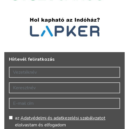
Hírlevél feliratkozás
Vezetéknév
Keresztnév
E-mail cím
az
Adatvédelmi és adatkezelési szabályzatot
elolvastam és elfogadom