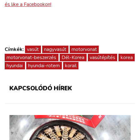
és like a Facebookon!
Címkék:
vasút
nagyvasút
motorvonat
motorvonat-beszerzés
Dél-Korea
vasútépítés
korea
hyundai
hyundai-rotem
korail
KAPCSOLÓDÓ HÍREK