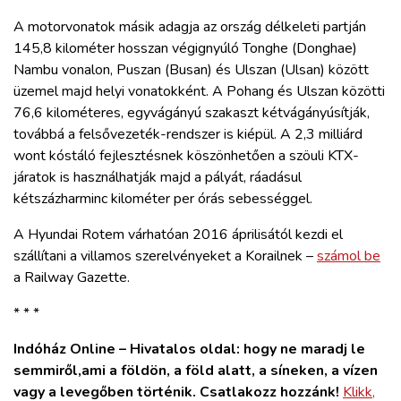
A motorvonatok másik adagja az ország délkeleti partján
145,8 kilométer hosszan végignyúló Tonghe (Donghae)
Nambu vonalon, Puszan (Busan) és Ulszan (Ulsan) között
üzemel majd helyi vonatokként. A Pohang és Ulszan közötti
76,6 kilométeres, egyvágányú szakaszt kétvágányúsítják,
továbbá a felsővezeték-rendszer is kiépül. A 2,3 milliárd
wont kóstáló fejlesztésnek köszönhetően a szöuli KTX-
járatok is használhatják majd a pályát, ráadásul
kétszázharminc kilométer per órás sebességgel.
A Hyundai Rotem várhatóan 2016 áprilisától kezdi el
szállítani a villamos szerelvényeket a Korailnek –
számol be
a Railway Gazette.
* * *
Indóház Online – Hivatalos oldal: hogy ne maradj le
semmiről,ami a földön, a föld alatt, a síneken, a vízen
vagy a levegőben történik. Csatlakozz hozzánk!
Klikk,