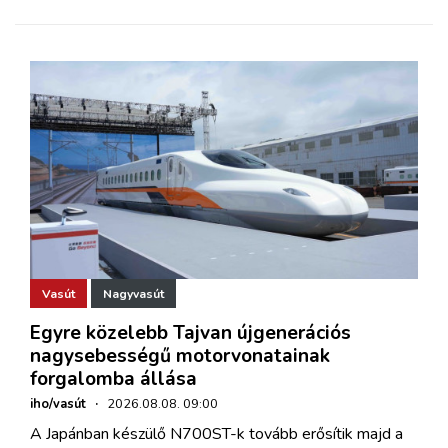
Vasút
Nagyvasút
Egyre közelebb Tajvan újgenerációs
nagysebességű motorvonatainak
forgalomba állása
iho/vasút
·
2026.08.08. 09:00
A Japánban készülő N700ST-k tovább erősítik majd a