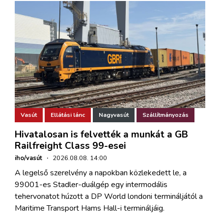
Vasút
Ellátási lánc
Nagyvasút
Szállítmányozás
Hivatalosan is felvették a munkát a GB
Railfreight Class 99-esei
iho/vasút
·
2026.08.08. 14:00
A legelső szerelvény a napokban közlekedett le, a
99001-es Stadler-duálgép egy intermodális
tehervonatot húzott a DP World londoni termináljától a
Maritime Transport Hams Hall-i termináljáig.