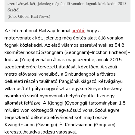
szerelvények két, jelenleg még épülő vonalon fognak közlekedni 2015
őszétől
(fotó: Global Rail News)
Az International Railway Journal
arról ír,
hogy a
motorvonatok két, jelenleg még építés alatt álló vonalon
fognak közlekedni. Az első villamos szerelvények az 54,8
kilométer hosszú Szongnam (Seongnam)–Incshon (Incheon)–
Jodzsu (Yeoju) vonalon állnak majd üzembe, annak 2015
szeptemberére tervezett átadását követően. A szöuli
metró elővárosi vonalából, a Sinbundangból a főváros
délkeleti részén található Pangjónál kiágazó, kétvágányú,
villamosított pálya nagyrészt az egykori Suryeo keskeny
nyomközű vasút nyomvonala helyén épül ki, tizenegy
állomást felfűzve. A Kjonggi (Gyeonggi) tartományban 1,8
milliárd won költségből megvalósuló vonal Szöul egyre
terjeszkedő délkeleti elővárosait köti majd össze
Kvangdzsunon (Gwangju) és Kondzsiamon (Gonji-am)
keresztülhaladva Jodzsu városával.