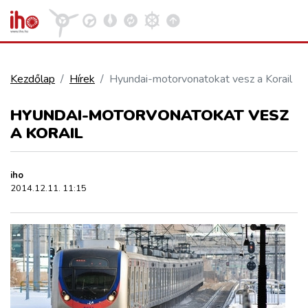
Kezdőlap
Hírek
Hyundai-motorvonatokat vesz a Korail
VASÚT
HYUNDAI-MOTORVONATOKAT VESZ
Kosár megtekintése
A KORAIL
KÖZÚT
iho
REPÜLÉS
2014.12.11. 11:15
KÖZLEKEDÉSFEJLESZTÉS
ELLÁTÁSI LÁNC