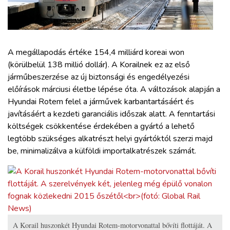
ZÖLDÚT
HAJÓZÁS
A megállapodás értéke 154,4 milliárd koreai won
BLOG
(körülbelül 138 millió dollár). A Korailnek ez az első
járműbeszerzése az új biztonsági és engedélyezési
előírások márciusi életbe lépése óta. A változások alapján a
ARCHÍVUM
Hyundai Rotem felel a járművek karbantartásáért és
javításáért a kezdeti garanciális időszak alatt. A fenntartási
WEBSHOP
költségek csökkentése érdekében a gyártó a lehető
legtöbb szükséges alkatrészt helyi gyártóktól szerzi majd
be, minimalizálva a külföldi importalkatrészek számát.
BELÉPÉS
REGISZTRÁCIÓ
A Korail huszonkét Hyundai Rotem-motorvonattal bővíti flottáját. A