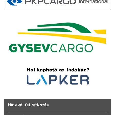
Hírlevél feliratkozás
Vezetéknév