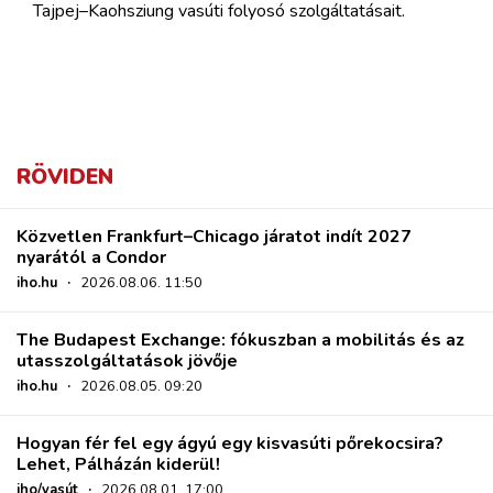
Tajpej–Kaohsziung vasúti folyosó szolgáltatásait.
RÖVIDEN
Közvetlen Frankfurt–Chicago járatot indít 2027
nyarától a Condor
iho.hu
·
2026.08.06. 11:50
The Budapest Exchange: fókuszban a mobilitás és az
utasszolgáltatások jövője
iho.hu
·
2026.08.05. 09:20
Hogyan fér fel egy ágyú egy kisvasúti pőrekocsira?
Lehet, Pálházán kiderül!
iho/vasút
·
2026.08.01. 17:00