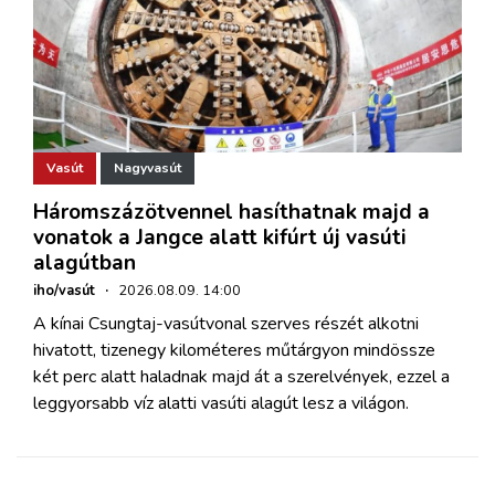
Vasút
Nagyvasút
Háromszázötvennel hasíthatnak majd a
vonatok a Jangce alatt kifúrt új vasúti
alagútban
iho/vasút
·
2026.08.09. 14:00
A kínai Csungtaj-vasútvonal szerves részét alkotni
hivatott, tizenegy kilométeres műtárgyon mindössze
két perc alatt haladnak majd át a szerelvények, ezzel a
leggyorsabb víz alatti vasúti alagút lesz a világon.