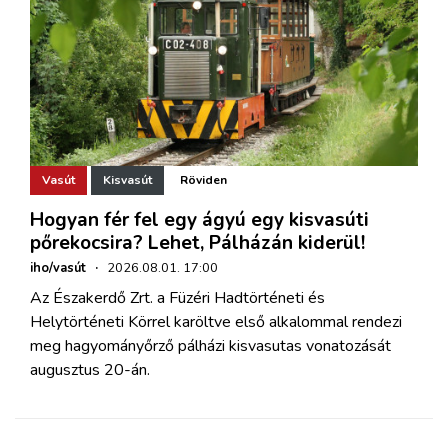
Vasút
Kisvasút
Röviden
Hogyan fér fel egy ágyú egy kisvasúti
pőrekocsira? Lehet, Pálházán kiderül!
iho/vasút
·
2026.08.01. 17:00
Az Északerdő Zrt. a Füzéri Hadtörténeti és
Helytörténeti Körrel karöltve első alkalommal rendezi
meg hagyományőrző pálházi kisvasutas vonatozását
augusztus 20-án.