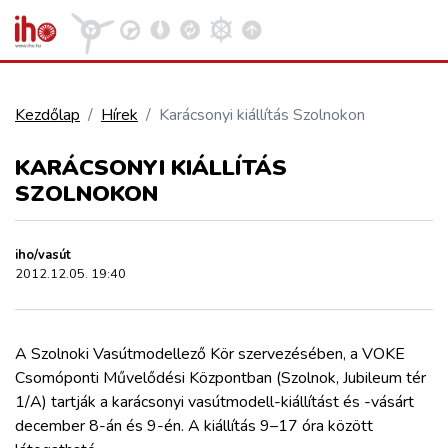
Kezdőlap
Hírek
Karácsonyi kiállítás Szolnokon
VASÚT
KARÁCSONYI KIÁLLÍTÁS
Kosár megtekintése
SZOLNOKON
KÖZÚT
iho/vasút
REPÜLÉS
2012.12.05. 19:40
KÖZLEKEDÉSFEJLESZTÉS
A Szolnoki Vasútmodellező Kör szervezésében, a VOKE
Csomóponti Művelődési Központban (Szolnok, Jubileum tér
ELLÁTÁSI LÁNC
1/A) tartják a karácsonyi vasútmodell-kiállítást és -vásárt
december 8-án és 9-én. A kiállítás 9–17 óra között