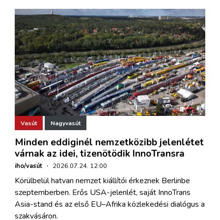
Vasút
Nagyvasút
Minden eddiginél nemzetközibb jelenlétet
várnak az idei, tizenötödik InnoTransra
iho/vasút
·
2026.07.24. 12:00
Körülbelül hatvan nemzet kiállítói érkeznek Berlinbe
szeptemberben. Erős USA-jelenlét, saját InnoTrans
Asia-stand és az első EU–Afrika közlekedési dialógus a
szakvásáron.