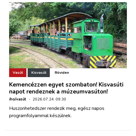
Vasút
Kisvasút
Röviden
Kemencézzen egyet szombaton! Kisvasúti
napot rendeznek a múzeumvasúton!
iho/vasút
·
2026.07.24. 09:30
Huszonhetedszer rendezik meg, egész napos
programfolyammal készülnek.