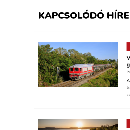
KAPCSOLÓDÓ HÍRE
V
g
i
A
t
z