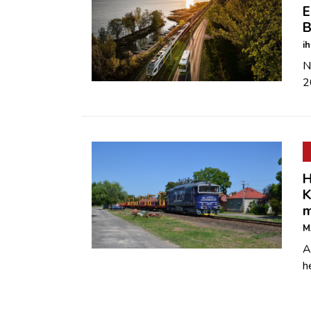
E
B
i
N
2
H
K
m
M
A
h