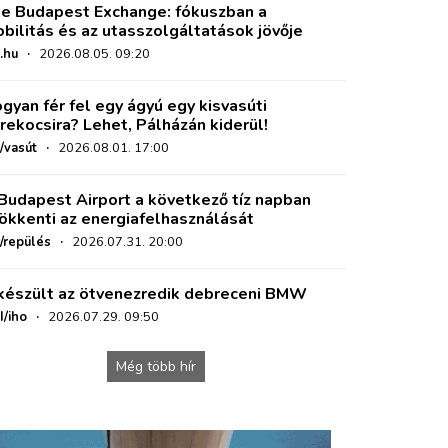
e Budapest Exchange: fókuszban a
bilitás és az utasszolgáltatások jövője
.hu
·
2026.08.05. 09:20
gyan fér fel egy ágyú egy kisvasúti
rekocsira? Lehet, Pálházán kiderül!
/vasút
·
2026.08.01. 17:00
Budapest Airport a következő tíz napban
ökkenti az energiafelhasználását
o/repülés
·
2026.07.31. 20:00
készült az ötvenezredik debreceni BMW
I/iho
·
2026.07.29. 09:50
Még több hír