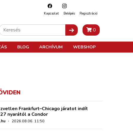
Kapcsolat
Belépés
Regisztráció
0
ZÁS
BLOG
ARCHÍVUM
WEBSHOP
ÖVIDEN
zvetlen Frankfurt–Chicago járatot indít
27 nyarától a Condor
.hu
·
2026.08.06. 11:50