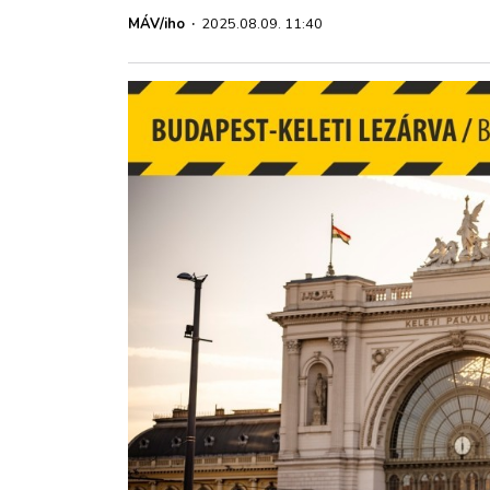
ZÖLDÚT
MÁV/iho
·
2025.08.09. 11:40
HAJÓZÁS
BLOG
ARCHÍVUM
WEBSHOP
BELÉPÉS
REGISZTRÁCIÓ