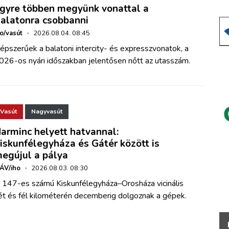
gyre többen megyünk vonattal a
alatonra csobbanni
ho/vasút
·
2026.08.04. 08:45
épszerűek a balatoni intercity- és expresszvonatok, a
026-os nyári időszakban jelentősen nőtt az utasszám.
Vasút
Nagyvasút
arminc helyett hatvannal:
iskunfélegyháza és Gátér között is
egújul a pálya
ÁV/iho
·
2026.08.03. 08:30
 147-es számú Kiskunfélegyháza–Orosháza vicinális
ét és fél kilométerén decemberig dolgoznak a gépek.