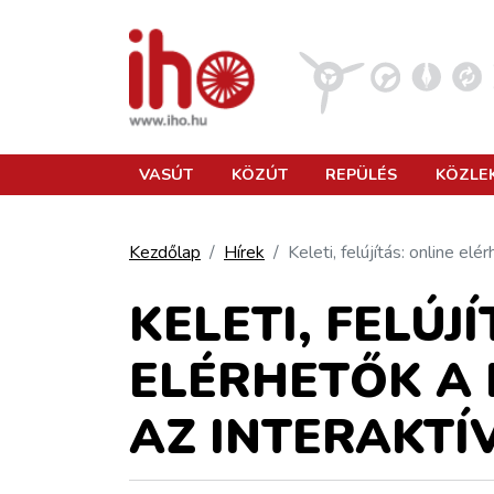
VASÚT
VASÚT
KÖZÚT
REPÜLÉS
KÖZLE
KÖZÚT
Kezdőlap
Hírek
Keleti, felújítás: online e
REPÜLÉS
KELETI, FELÚJ
ELÉRHETŐK A
KÖZLEKEDÉSFEJLESZTÉS
AZ INTERAKTÍ
ELLÁTÁSI LÁNC