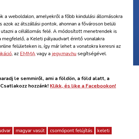
tők a weboldalon, amelyekről a főbb kiindulási állomásokra
s azok az átszállási pontok, ahonnan a fővároson belüli
utazni a célállomás felé. A módosított menetrendek is
 megfelelő, a Keleti pályaudvart érintő vonalakra
line felületeken is, így már lehet a vonatokra keresni az
káció
, az
EMMA
vagy a
jegy.mav.hu
segítségével.
radj le semmiről, ami a földön, a föld alatt, a
. Csatlakozz hozzánk!
Klikk, és like a Facebookon!
udvar
magyar vasút
csomópont felújítás
keleti