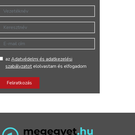
Vezetéknév
Keresztnév
E-mail cím
az
Adatvédelmi és adatkezelési
szabályzatot
elolvastam és elfogadom
Feliratkozás