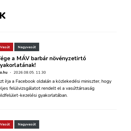
K
Vasút
Nagyvasút
ége a MÁV barbár növényzetirtó
yakorlatának!
ho.hu
·
2026.08.05. 11:30
zt írja a Facebook oldalán a közlekedési miniszter, hogy
eljes felülvizsgálatot rendelt el a vasúttársaság
öldfelület-kezelési gyakorlatában.
Vasút
Nagyvasút