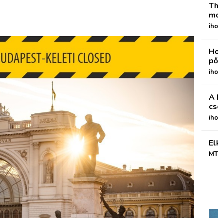
Th
mo
iho
Ho
pő
iho
A 
cs
ih
El
MT