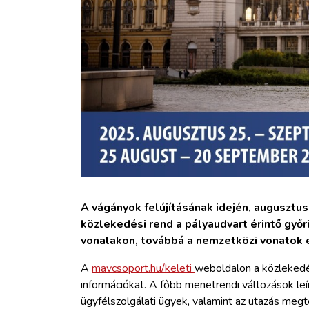
A vágányok felújításának idején, augusztu
közlekedési rend a pályaudvart érintő győr
vonalakon, továbbá a nemzetközi vonatok 
A
mavcsoport.hu/keleti
weboldalon a közlekedés
információkat. A főbb menetrendi változások leírá
ügyfélszolgálati ügyek, valamint az utazás megt