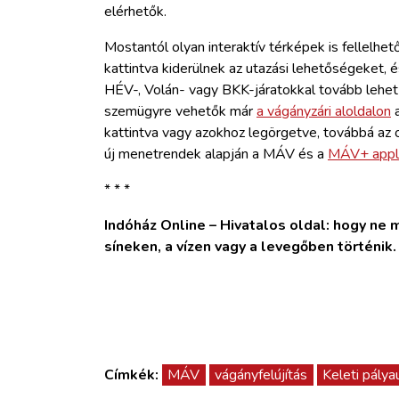
elérhetők.
Mostantól olyan interaktív térképek is fellelhe
kattintva kiderülnek az utazási lehetőségeket, é
HÉV-, Volán- vagy BKK-járatokkal tovább lehet 
szemügyre vehetők már
a vágányzári aloldalon
a
kattintva vagy azokhoz legörgetve, továbbá az on
új menetrendek alapján a MÁV és a
MÁV+ appli
* * *
Indóház Online – Hivatalos oldal: hogy ne ma
síneken, a vízen vagy a levegőben történik
Címkék:
MÁV
vágányfelújítás
Keleti pálya