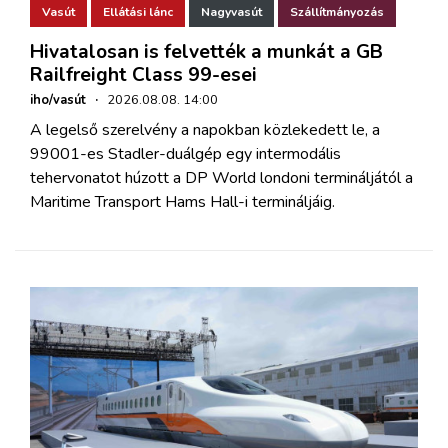
Vasút
Ellátási lánc
Nagyvasút
Szállítmányozás
Hivatalosan is felvették a munkát a GB
Railfreight Class 99-esei
iho/vasút
·
2026.08.08. 14:00
A legelső szerelvény a napokban közlekedett le, a
99001-es Stadler-duálgép egy intermodális
tehervonatot húzott a DP World londoni termináljától a
Maritime Transport Hams Hall-i termináljáig.