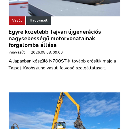
Vasút
Nagyvasút
Egyre közelebb Tajvan újgenerációs
nagysebességű motorvonatainak
forgalomba állása
iho/vasút
·
2026.08.08. 09:00
A Japánban készülő N700ST-k tovább erősítik majd a
Tajpej–Kaohsziung vasúti folyosó szolgáltatásait.