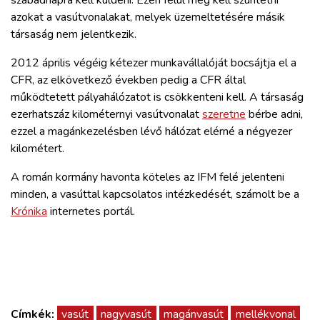
ZÖLDÚT
azokat a vasútvonalakat, melyek üzemeltetésére másik
társaság nem jelentkezik.
HAJÓZÁS
2012 április végéig kétezer munkavállalóját bocsájtja el a
CFR, az elkövetkező években pedig a CFR által
BLOG
működtetett pályahálózatot is csökkenteni kell. A társaság
ezerhatszáz kilométernyi vasútvonalat
szeretne
bérbe adni,
ezzel a magánkezelésben lévő hálózat elérné a négyezer
ARCHÍVUM
kilométert.
WEBSHOP
A román kormány havonta köteles az IFM felé jelenteni
minden, a vasúttal kapcsolatos intézkedését, számolt be a
Krónika
internetes portál.
BELÉPÉS
REGISZTRÁCIÓ
Címkék:
vasút
nagyvasút
magánvasút
mellékvonal