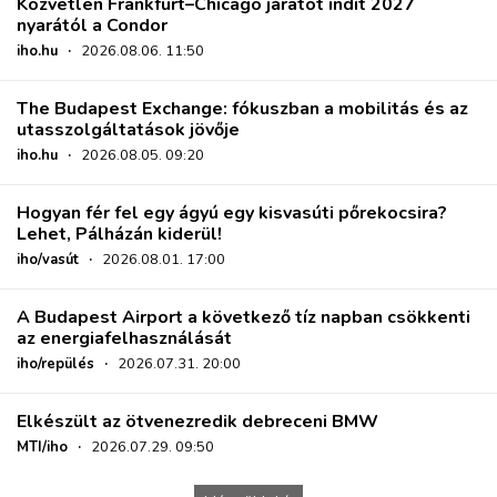
Közvetlen Frankfurt–Chicago járatot indít 2027
nyarától a Condor
iho.hu
·
2026.08.06. 11:50
The Budapest Exchange: fókuszban a mobilitás és az
utasszolgáltatások jövője
iho.hu
·
2026.08.05. 09:20
Hogyan fér fel egy ágyú egy kisvasúti pőrekocsira?
Lehet, Pálházán kiderül!
iho/vasút
·
2026.08.01. 17:00
A Budapest Airport a következő tíz napban csökkenti
az energiafelhasználását
iho/repülés
·
2026.07.31. 20:00
Elkészült az ötvenezredik debreceni BMW
MTI/iho
·
2026.07.29. 09:50