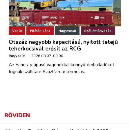
Vasút
Ellátási lánc
Nagyvasút
Szállítmányozás
Ötszáz nagyobb kapacitású, nyitott tetejű
teherkocsival erősít az RCG
iho/vasút
·
2026.08.07. 09:00
Az Eanos-y típusú vagonokkal könnyűfémhulladékot
fognak szállítani. Száztíz már termel is.
RÖVIDEN