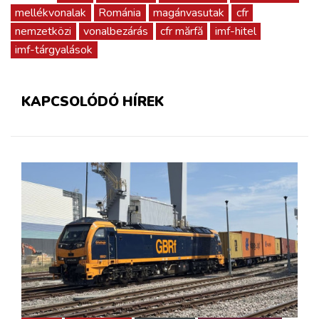
mellékvonalak
Románia
magánvasutak
cfr
nemzetközi
vonalbezárás
cfr mărfă
imf-hitel
imf-tárgyalások
KAPCSOLÓDÓ HÍREK