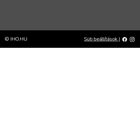
© IHO.HU
Süti beállítások
|