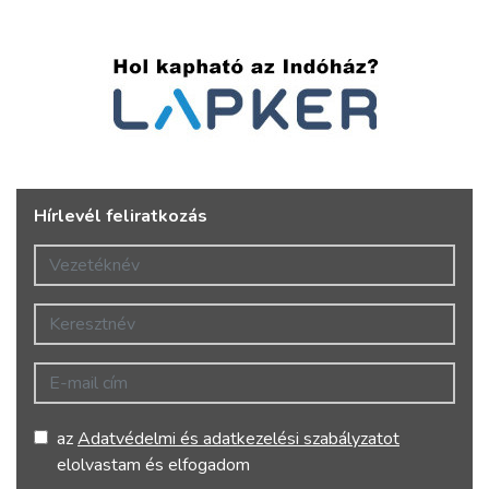
Hírlevél feliratkozás
Vezetéknév
Keresztnév
E-mail cím
az
Adatvédelmi és adatkezelési szabályzatot
elolvastam és elfogadom