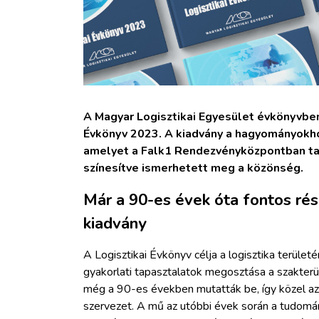
A Magyar Logisztikai Egyesület évkönyvbe
Évkönyv 2023. A kiadvány a hagyományokh
amelyet a Falk1 Rendezvényközpontban ta
színesítve ismerhetett meg a közönség.
Már a 90-es évek óta fontos rész
kiadvány
A Logisztikai Évkönyv célja a logisztika terüle
gyakorlati tapasztalatok megosztása a szakterül
még a 90-es években mutatták be, így közel azo
szervezet. A mű az utóbbi évek során a tudom