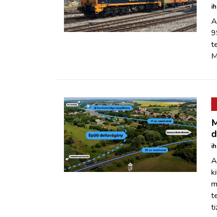
i
A
9
t
M
M
d
i
A
k
m
t
t