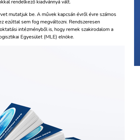
kkal rendelkező kiadvánnyá vált.
nyvet mutatjuk be. A művek kapcsán évről évre számos
y ez ezúttal sem fog megváltozni. Rendszeresen
sőoktatási intézményből is, hogy remek szakirodalom a
gisztikai Egyesület (MLE) elnöke.