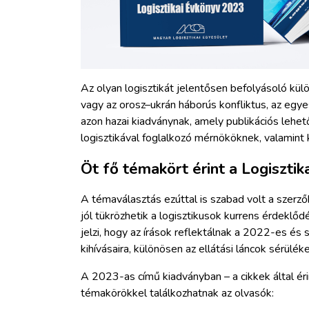
Az olyan logisztikát jelentősen befolyásoló kül
vagy az orosz–ukrán háborús konfliktus, az egye
azon hazai kiadványnak, amely publikációs lehe
logisztikával foglalkozó mérnököknek, valamint
Öt fő témakört érint a Logiszti
A témaválasztás ezúttal is szabad volt a szer
jól tükrözhetik a logisztikusok kurrens érdeklő
jelzi, hogy az írások reflektálnak a 2022-es és 
kihívásaira, különösen az ellátási láncok sérülék
A 2023-as című kiadványban – a cikkek által ér
témakörökkel találkozhatnak az olvasók: