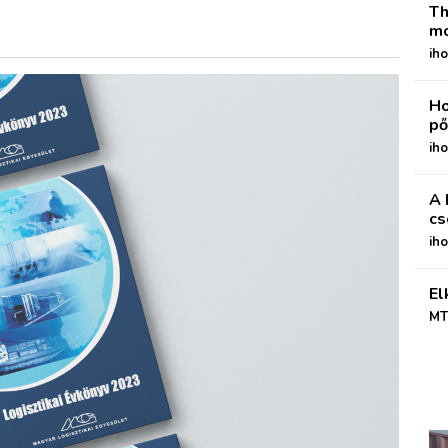
Th
mo
iho
Ho
pő
iho
A 
cs
ih
El
MT