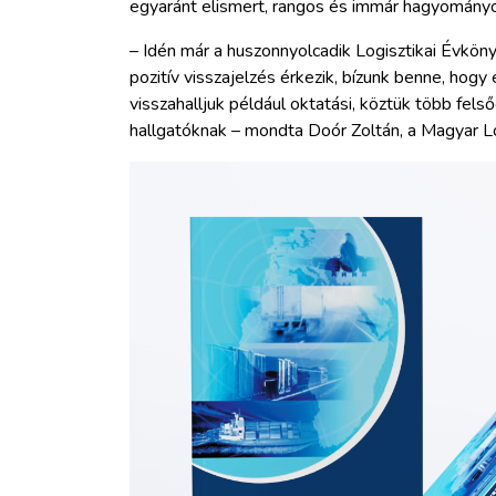
egyaránt elismert, rangos és immár hagyományo
– Idén már a huszonnyolcadik Logisztikai Évkö
pozitív visszajelzés érkezik, bízunk benne, hog
visszahalljuk például oktatási, köztük több fel
hallgatóknak – mondta Doór Zoltán, a Magyar Lo