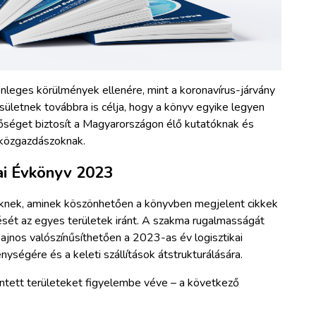
önleges körülmények ellenére, mint a koronavírus-járvány
sületnek továbbra is célja, hogy a könyv egyike legyen
tőséget biztosít a Magyarországon élő kutatóknak és
 közgazdászoknak.
kai Évkönyv 2023
zőknek, aminek köszönhetően a könyvben megjelent cikkek
dését az egyes területek iránt. A szakma rugalmasságát
sajnos valószínűsíthetően a 2023-as év logisztikai
enységére és a keleti szállítások átstrukturálására.
intett területeket figyelembe véve – a következő