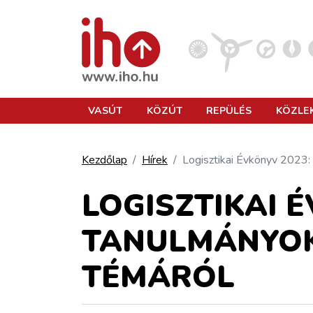
VASÚT
VASÚT
KÖZÚT
REPÜLÉS
KÖZLE
KÖZÚT
Kezdőlap
Hírek
Logisztikai Évkönyv 2023:
REPÜLÉS
LOGISZTIKAI 
TANULMÁNYOK
KÖZLEKEDÉSFEJLESZTÉS
TÉMÁRÓL
ELLÁTÁSI LÁNC