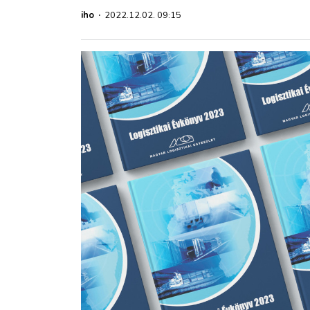
ZÖLDÚT
iho
·
2022.12.02. 09:15
HAJÓZÁS
BLOG
ARCHÍVUM
WEBSHOP
BELÉPÉS
REGISZTRÁCIÓ