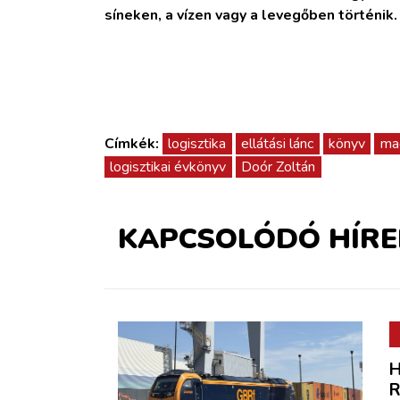
síneken, a vízen vagy a levegőben történik
Címkék:
logisztika
ellátási lánc
könyv
mag
logisztikai évkönyv
Doór Zoltán
KAPCSOLÓDÓ HÍRE
H
R