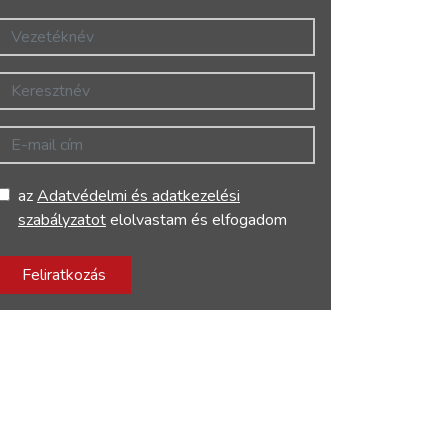
Vezetéknév
Keresztnév
E-mail cím
az
Adatvédelmi és adatkezelési
szabályzatot
elolvastam és elfogadom
Feliratkozás