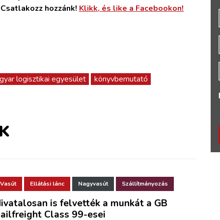
. Csatlakozz hozzánk!
Klikk, és like a Facebookon!
yar logisztikai egyesület
könyvbemutató
K
Vasút
Ellátási lánc
Nagyvasút
Szállítmányozás
ivatalosan is felvették a munkát a GB
ailfreight Class 99-esei