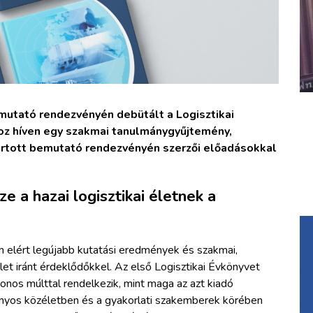
mutató rendezvényén debütált a Logisztikai
oz híven egy szakmai tanulmánygyűjtemény,
rtott bemutató rendezvényén szerzői előadásokkal
e a hazai logisztikai életnek a
tén elért legújabb kutatási eredmények és szakmai,
et iránt érdeklődőkkel. Az első Logisztikai Évkönyvet
nos múlttal rendelkezik, mint maga az azt kiadó
ányos közéletben és a gyakorlati szakemberek körében