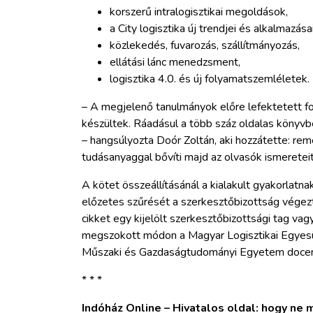
korszerű intralogisztikai megoldások,
a City logisztika új trendjei és alkalmazásai
közlekedés, fuvarozás, szállítmányozás,
ellátási lánc menedzsment,
logisztika 4.0. és új folyamatszemléletek.
– A megjelenő tanulmányok előre lefektetett f
készültek. Ráadásul a több száz oldalas könyvb
– hangsúlyozta Doór Zoltán, aki hozzátette: rem
tudásanyaggal bővíti majd az olvasók ismereteit
A kötet összeállításánál a kialakult gyakorlatn
előzetes szűrését a szerkesztőbizottság végez
cikket egy kijelölt szerkesztőbizottsági tag va
megszokott módon a Magyar Logisztikai Egyesül
Műszaki és Gazdaságtudományi Egyetem doce
* * *
Indóház Online – Hivatalos oldal: hogy ne ma