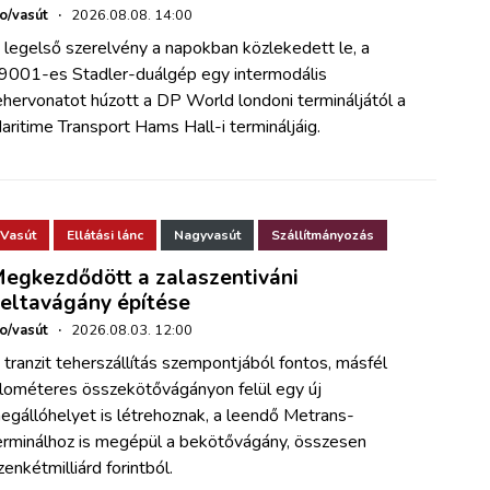
ho/vasút
·
2026.08.08. 14:00
 legelső szerelvény a napokban közlekedett le, a
9001-es Stadler-duálgép egy intermodális
ehervonatot húzott a DP World londoni termináljától a
aritime Transport Hams Hall-i termináljáig.
Vasút
Ellátási lánc
Nagyvasút
Szállítmányozás
egkezdődött a zalaszentiváni
eltavágány építése
ho/vasút
·
2026.08.03. 12:00
 tranzit teherszállítás szempontjából fontos, másfél
ilométeres összekötővágányon felül egy új
egállóhelyet is létrehoznak, a leendő Metrans-
erminálhoz is megépül a bekötővágány, összesen
izenkétmilliárd forintból.