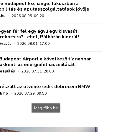
e Budapest Exchange: fókuszban a
bilitás és az utasszolgáltatások jövője
.hu
·
2026.08.05. 09:20
gyan fér fel egy ágyú egy kisvasúti
rekocsira? Lehet, Pálházán kiderül!
/vasút
·
2026.08.01. 17:00
Budapest Airport a következő tíz napban
ökkenti az energiafelhasználását
o/repülés
·
2026.07.31. 20:00
készült az ötvenezredik debreceni BMW
I/iho
·
2026.07.29. 09:50
Még több hír