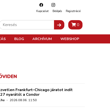
Kapcsolat
Belépés
Regisztráció
0
ZÁS
BLOG
ARCHÍVUM
WEBSHOP
ÖVIDEN
zvetlen Frankfurt–Chicago járatot indít
27 nyarától a Condor
.hu
·
2026.08.06. 11:50