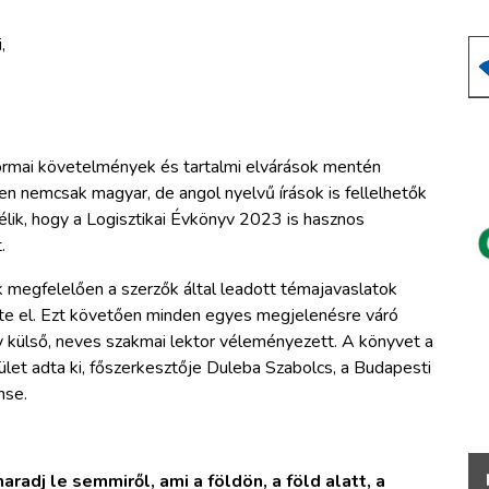
,
ormai követelmények és tartalmi elvárások mentén
en nemcsak magyar, de angol nyelvű írások is fellelhetők
élik, hogy a Logisztikai Évkönyv 2023 is hasznos
.
ak megfelelően a szerzők által leadott témajavaslatok
te el. Ezt követően minden egyes megjelenésre váró
gy külső, neves szakmai lektor véleményezett. A könyvet a
et adta ki, főszerkesztője Duleba Szabolcs, a Budapesti
nse.
radj le semmiről, ami a földön, a föld alatt, a