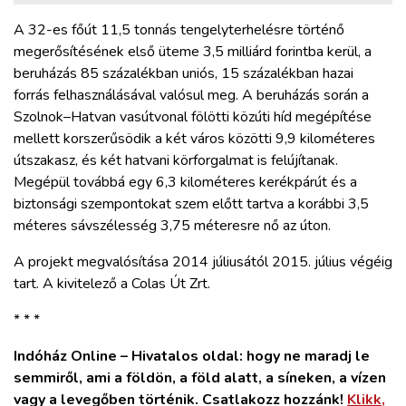
A 32-es főút 11,5 tonnás tengelyterhelésre történő
megerősítésének első üteme 3,5 milliárd forintba kerül, a
beruházás 85 százalékban uniós, 15 százalékban hazai
forrás felhasználásával valósul meg. A beruházás során a
Szolnok–Hatvan vasútvonal fölötti közúti híd megépítése
mellett korszerűsödik a két város közötti 9,9 kilométeres
útszakasz, és két hatvani körforgalmat is felújítanak.
Megépül továbbá egy 6,3 kilométeres kerékpárút és a
biztonsági szempontokat szem előtt tartva a korábbi 3,5
méteres sávszélesség 3,75 méteresre nő az úton.
A projekt megvalósítása 2014 júliusától 2015. július végéig
tart. A kivitelező a Colas Út Zrt.
* * *
Indóház Online – Hivatalos oldal: hogy ne maradj le
semmiről, ami a földön, a föld alatt, a síneken, a vízen
vagy a levegőben történik. Csatlakozz hozzánk!
Klikk,