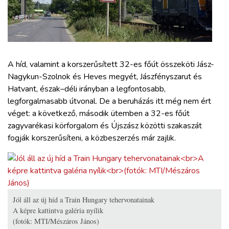
ZÖLDÚT
HAJÓZÁS
BLOG
A híd, valamint a korszerűsített 32-es főút összeköti Jász-
Nagykun-Szolnok és Heves megyét, Jászfényszarut és
Hatvant, észak–déli irányban a legfontosabb,
ARCHÍVUM
legforgalmasabb útvonal. De a beruházás itt még nem ért
véget: a következő, második ütemben a 32-es főút
WEBSHOP
zagyvarékasi körforgalom és Újszász közötti szakaszát
fogják korszerűsíteni, a közbeszerzés már zajlik.
BELÉPÉS
REGISZTRÁCIÓ
Jól áll az új híd a Train Hungary tehervonatainak
A képre kattintva galéria nyílik
(fotók: MTI/Mészáros János)