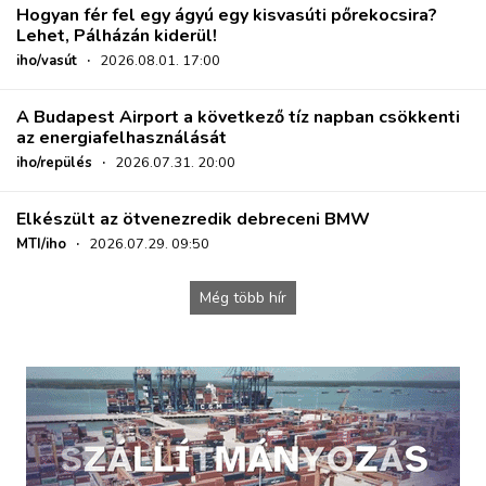
Hogyan fér fel egy ágyú egy kisvasúti pőrekocsira?
Lehet, Pálházán kiderül!
iho/vasút
·
2026.08.01. 17:00
A Budapest Airport a következő tíz napban csökkenti
az energiafelhasználását
iho/repülés
·
2026.07.31. 20:00
Elkészült az ötvenezredik debreceni BMW
MTI/iho
·
2026.07.29. 09:50
Még több hír