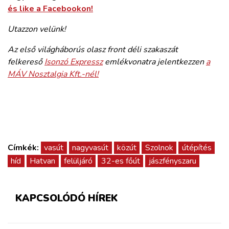
és like a Facebookon!
Utazzon velünk!
Az első világháborús olasz front déli szakaszát
felkereső
Isonzó Expressz
emlékvonatra jelentkezzen
a
MÁV Nosztalgia Kft.-nél!
Címkék:
vasút
nagyvasút
közút
Szolnok
útépítés
híd
Hatvan
felüljáró
32-es főút
jászfényszaru
KAPCSOLÓDÓ HÍREK