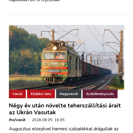
Vasút
Ellátási lánc
Nagyvasút
Szállítmányozás
Négy év után növelte teherszállítási árait
az Ukrán Vasutak
iho/vasút
·
2026.08.05. 16:05
Augusztus elsejével harminc százalékkal drágultak az