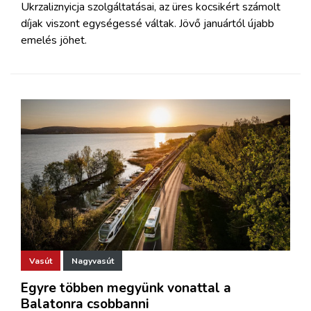
Ukrzaliznyicja szolgáltatásai, az üres kocsikért számolt
díjak viszont egységessé váltak. Jövő januártól újabb
emelés jöhet.
Vasút
Nagyvasút
Egyre többen megyünk vonattal a
Balatonra csobbanni