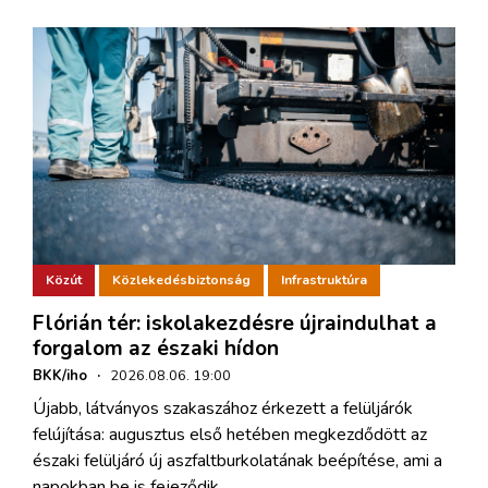
Közút
Közlekedésbiztonság
Infrastruktúra
Flórián tér: iskolakezdésre újraindulhat a
forgalom az északi hídon
BKK/iho
·
2026.08.06. 19:00
Újabb, látványos szakaszához érkezett a felüljárók
felújítása: augusztus első hetében megkezdődött az
északi felüljáró új aszfaltburkolatának beépítése, ami a
napokban be is fejeződik.