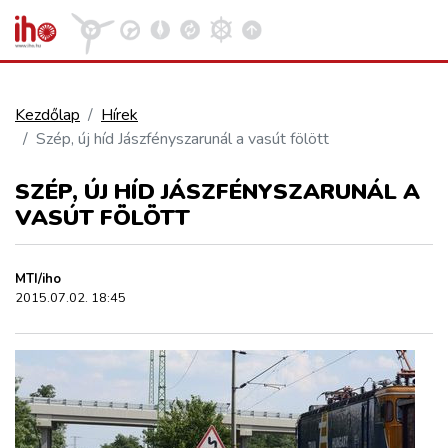
Kezdőlap
Hírek
Szép, új híd Jászfényszarunál a vasút fölött
VASÚT
Kosár megtekintése
SZÉP, ÚJ HÍD JÁSZFÉNYSZARUNÁL A
KÖZÚT
VASÚT FÖLÖTT
REPÜLÉS
MTI/iho
2015.07.02. 18:45
KÖZLEKEDÉSFEJLESZTÉS
ELLÁTÁSI LÁNC