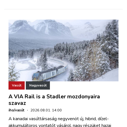
Vasút
Nagyvasút
A VIA Rail is a Stadler mozdonyaira
szavaz
iho/vasút
·
2026.08.01. 14:00
A kanadai vasúttársaság negyvenöt új, hibrid, dízel-
akkumulátoros vontatót vásárol, nagy részüket hazai