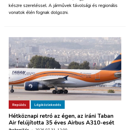
készre szereléssel. A járművek távolsági és regionális
vonatok élén fognak dolgozni.
Repülés
Légiközlekedés
Hétköznapi retró az égen, az iráni Taban
Air felújította 35 éves Airbus A310-esét
iho/repülés
·
2026.07.31. 12:00