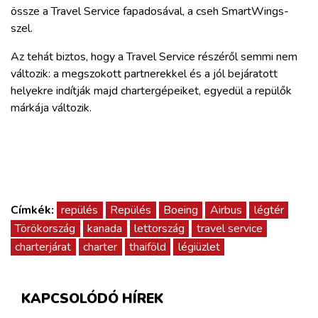
össze a Travel Service fapadosával, a cseh SmartWings-
szel.
Az tehát biztos, hogy a Travel Service részéről semmi nem
változik: a megszokott partnerekkel és a jól bejáratott
helyekre indítják majd chartergépeiket, egyedül a repülők
márkája változik.
Címkék:
repülés
Repülés
Boeing
Airbus
légtér
Törökország
kanada
lettország
travel service
charterjárat
charter
thaiföld
légiüzlet
KAPCSOLÓDÓ HÍREK