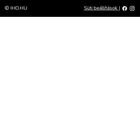
© IHO.HU
Süti beállítások
|