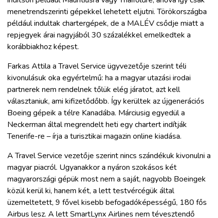
ZÖLDÚT
menetrendszerinti gépekkel lehetett eljutni. Törökországba
például indultak chartergépek, de a MALÉV csődje miatt a
HAJÓZÁS
repjegyek árai nagyjából 30 százalékkel emelkedtek a
korábbiakhoz képest.
BLOG
Farkas Attila a Travel Service ügyvezetője szerint téli
kivonulásuk oka egyértelmű: ha a magyar utazási irodai
partnerek nem rendelnek tőlük elég járatot, azt kell
ARCHÍVUM
választaniuk, ami kifizetődőbb. Így kerültek az újgenerációs
Boeing gépeik a télre Kanadába. Márciusig egyedül a
WEBSHOP
Neckerman által megrendelt heti egy chartert indítják
Tenerife-re – írja a turisztikai magazin online kiadása.
BELÉPÉS
A Travel Service vezetője szerint nincs szándékuk kivonulni a
magyar piacról. Ugyanakkor a nyáron szokásos két
REGISZTRÁCIÓ
magyarországi gépük most nem a saját, nagyobb Boeingek
közül kerül ki, hanem két, a lett testvércégük által
üzemeltetett, 9 fővel kisebb befogadóképességű, 180 fős
Airbus lesz. A lett SmartLynx Airlines nem tévesztendő