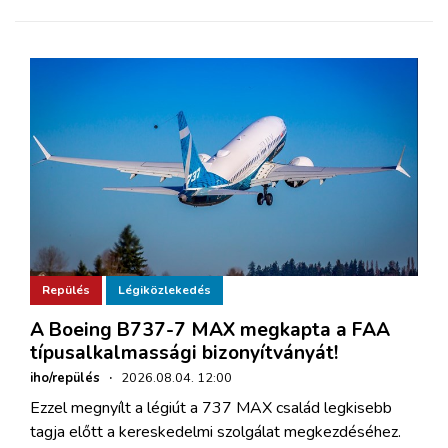
Repülés
Légiközlekedés
A Boeing B737-7 MAX megkapta a FAA
típusalkalmassági bizonyítványát!
iho/repülés
·
2026.08.04. 12:00
Ezzel megnyílt a légiút a 737 MAX család legkisebb
tagja előtt a kereskedelmi szolgálat megkezdéséhez.