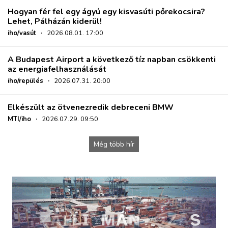
Hogyan fér fel egy ágyú egy kisvasúti pőrekocsira?
Lehet, Pálházán kiderül!
iho/vasút
·
2026.08.01. 17:00
A Budapest Airport a következő tíz napban csökkenti
az energiafelhasználását
iho/repülés
·
2026.07.31. 20:00
Elkészült az ötvenezredik debreceni BMW
MTI/iho
·
2026.07.29. 09:50
Még több hír