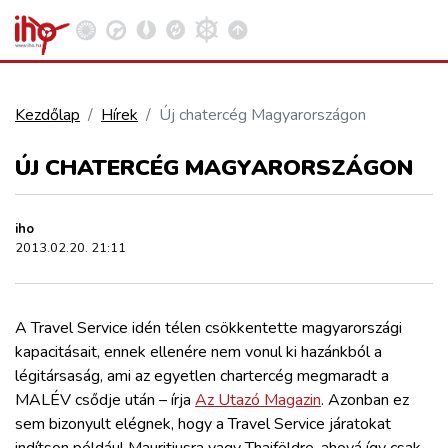
Kezdőlap
Hírek
Új chatercég Magyarországon
VASÚT
ÚJ CHATERCÉG MAGYARORSZÁGON
Kosár megtekintése
KÖZÚT
iho
2013.02.20. 21:11
REPÜLÉS
A Travel Service idén télen csökkentette magyarországi
KÖZLEKEDÉSFEJLESZTÉS
kapacitásait, ennek ellenére nem vonul ki hazánkból a
légitársaság, ami az egyetlen chartercég megmaradt a
ELLÁTÁSI LÁNC
MALÉV csődje után – írja
Az Utazó Magazin
. Azonban ez
sem bizonyult elégnek, hogy a Travel Service járatokat
indítson például Mauritiusra vagy Thaiföldre, ahová így csak