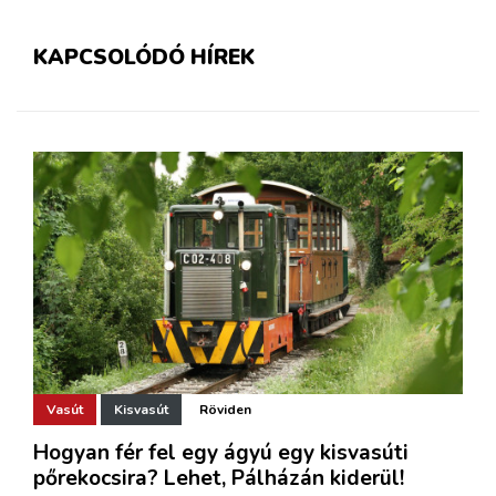
KAPCSOLÓDÓ HÍREK
Vasút
Kisvasút
Röviden
Hogyan fér fel egy ágyú egy kisvasúti
pőrekocsira? Lehet, Pálházán kiderül!