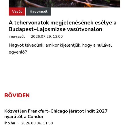
Vasút
Nagyvasút
A tehervonatok megjelenésének esélye a
Budapest–Lajosmizse vasútvonalon
iho/vasút
·
2026.07.29. 12:00
Nagyot tévedünk, amikor kijelentjük, hogy a nullával
egyenlő?
RÖVIDEN
Közvetlen Frankfurt–Chicago járatot indít 2027
nyarától a Condor
iho.hu
·
2026.08.06. 11:50