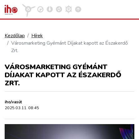
Kezdőlap
Hírek
Városmarketing Gyémánt Díjakat kapott az Északerdő
VASÚT
Zrt.
Kosár megtekintése
VÁROSMARKETING GYÉMÁNT
KÖZÚT
DÍJAKAT KAPOTT AZ ÉSZAKERDŐ
ZRT.
REPÜLÉS
iho/vasút
KÖZLEKEDÉSFEJLESZTÉS
2025.03.11. 08:45
ELLÁTÁSI LÁNC