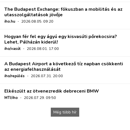
The Budapest Exchange: fókuszban a mobilitás és az
utasszolgáltatások jövője
iho.hu
·
2026.08.05. 09:20
Hogyan fér fel egy ágyú egy kisvasúti pőrekocsira?
Lehet, Pálházán kiderül!
iho/vasút
·
2026.08.01. 17:00
A Budapest Airport a következő tíz napban csökkenti
az energiafelhasználását
iho/repülés
·
2026.07.31. 20:00
Elkészült az ötvenezredik debreceni BMW
MTI/iho
·
2026.07.29. 09:50
Még több hír