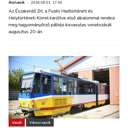
iho/vasút
·
2026.08.01. 17:00
Az Északerdő Zrt. a Füzéri Hadtörténeti és
Helytörténeti Körrel karöltve első alkalommal rendezi
meg hagyományőrző pálházi kisvasutas vonatozását
augusztus 20-án.
Vasút
Városi vasút