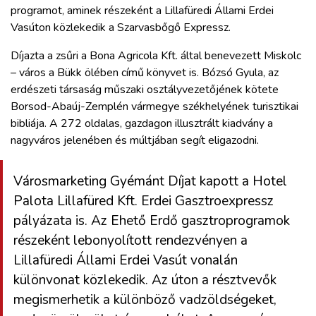
programot, aminek részeként a Lillafüredi Állami Erdei
Vasúton közlekedik a Szarvasbőgő Expressz.
Díjazta a zsűri a Bona Agricola Kft. által benevezett Miskolc
– város a Bükk ölében című könyvet is. Bózsó Gyula, az
erdészeti társaság műszaki osztályvezetőjének kötete
Borsod-Abaúj-Zemplén vármegye székhelyének turisztikai
bibliája. A 272 oldalas, gazdagon illusztrált kiadvány a
nagyváros jelenében és múltjában segít eligazodni.
Városmarketing Gyémánt Díjat kapott a Hotel
Palota Lillafüred Kft. Erdei Gasztroexpressz
pályázata is. Az Ehető Erdő gasztroprogramok
részeként lebonyolított rendezvényen a
Lillafüredi Állami Erdei Vasút vonalán
különvonat közlekedik. Az úton a résztvevők
megismerhetik a különböző vadzöldségeket,