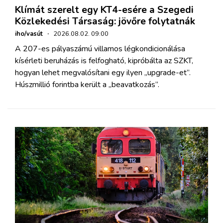
Klímát szerelt egy KT4-esére a Szegedi
Közlekedési Társaság: jövőre folytatnák
iho/vasút
·
2026.08.02. 09:00
A 207-es pályaszámú villamos légkondicionálása
kísérleti beruházás is felfogható, kipróbálta az SZKT,
hogyan lehet megvalósítani egy ilyen „upgrade-et”.
Húszmillió forintba került a „beavatkozás”.