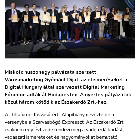
ZÖLDÚT
HAJÓZÁS
BLOG
ARCHÍVUM
Miskolc huszonegy pályázata szerzett
WEBSHOP
Városmarketing Gyémánt Díjat, az elismeréseket a
Digital Hungary által szervezett Digital Marketing
Fórumon adták át Budapesten. A nyertes pályázatok
BELÉPÉS
közül három kötődik az Északerdő Zrt.-hez.
REGISZTRÁCIÓ
A „Lillafüredi Kisvasútért” Alapítvány nevezte be a
versenybe a Szarvasbőgő Expresszt. Az Északerdő Zrt.
csaknem egy évtizede rendezi meg a vadgazdálkodást,
vadászati ismereteket és hagyományokat bemutató