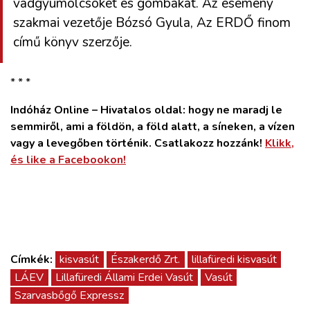
vadgyümölcsöket és gombákat. Az esemény
szakmai vezetője Bózsó Gyula, Az ERDŐ finom
című könyv szerzője.
* * *
Indóház Online – Hivatalos oldal: hogy ne maradj le
semmiről, ami a földön, a föld alatt, a síneken, a vízen
vagy a levegőben történik. Csatlakozz hozzánk!
Klikk,
és like a Facebookon!
Címkék:
kisvasút
Északerdő Zrt.
lillafüredi kisvasút
LÁEV
Lillafüredi Állami Erdei Vasút
Vasút
Szarvasbőgő Expressz