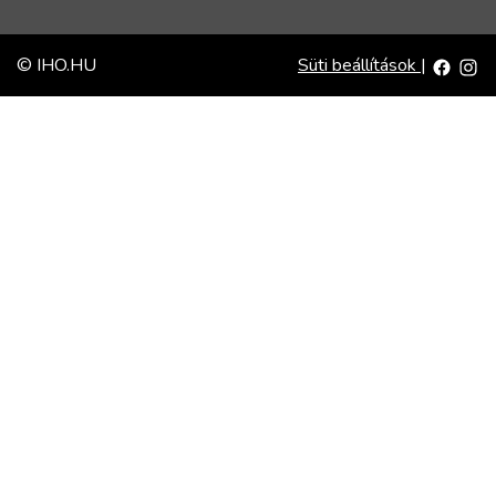
© IHO.HU
Süti beállítások
|