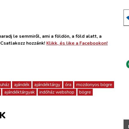
radj le semmiről, ami a földön, a föld alatt, a
. Csatlakozz hozzánk!
Klikk, és like a Facebookon!
uház
ajándék
ajándéktárgy
óra
mozdonyos bögre
ajándéktárgyak
indóház webshop
bögre
K