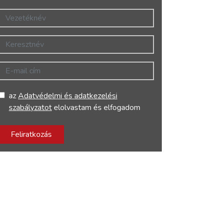
Vezetéknév
Keresztnév
E-mail cím
az
Adatvédelmi és adatkezelési
szabályzatot
elolvastam és elfogadom
Feliratkozás