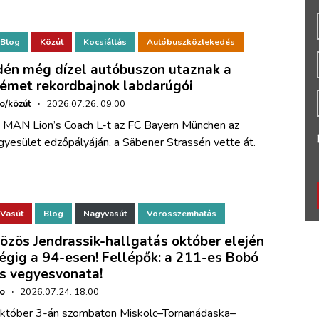
Blog
Közút
Kocsiállás
Autóbuszközlekedés
dén még dízel autóbuszon utaznak a
émet rekordbajnok labdarúgói
ho/közút
·
2026.07.26. 09:00
 MAN Lion’s Coach L-t az FC Bayern München az
gyesület edzőpályáján, a Säbener Strassén vette át.
Vasút
Blog
Nagyvasút
Vörösszemhatás
özös Jendrassik-hallgatás október elején
égig a 94-esen! Fellépők: a 211-es Bobó
s vegyesvonata!
ho
·
2026.07.24. 18:00
któber 3-án szombaton Miskolc–Tornanádaska–