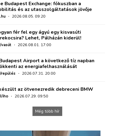
e Budapest Exchange: fókuszban a
bilitás és az utasszolgáltatások jövője
.hu
·
2026.08.05. 09:20
gyan fér fel egy ágyú egy kisvasúti
rekocsira? Lehet, Pálházán kiderül!
/vasút
·
2026.08.01. 17:00
Budapest Airport a következő tíz napban
ökkenti az energiafelhasználását
o/repülés
·
2026.07.31. 20:00
készült az ötvenezredik debreceni BMW
I/iho
·
2026.07.29. 09:50
Még több hír