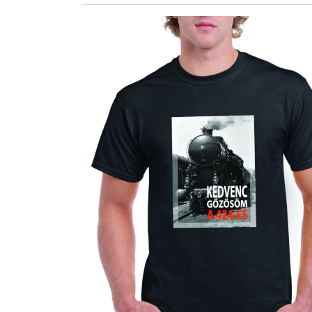
ZÖLDÚT
HAJÓZÁS
BLOG
ARCHÍVUM
WEBSHOP
BELÉPÉS
REGISZTRÁCIÓ