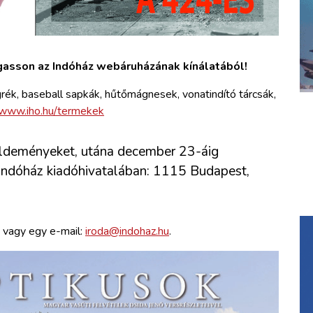
gasson az Indóház webáruházának kínálatából!
ék, baseball sapkák, hűtőmágnesek, vonatindító tárcsák,
www.iho.hu/termekek
üldeményeket, utána december 23-áig
 Indóház kiadóhivatalában: 1115 Budapest,
 vagy egy e-mail:
iroda@indohaz.hu
.