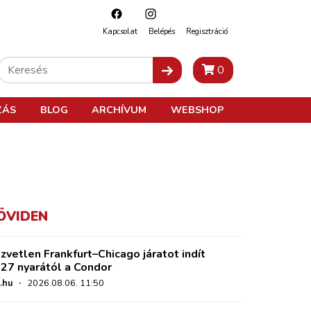
Kapcsolat
Belépés
Regisztráció
0
ZÁS
BLOG
ARCHÍVUM
WEBSHOP
ÖVIDEN
zvetlen Frankfurt–Chicago járatot indít
27 nyarától a Condor
.hu
·
2026.08.06. 11:50