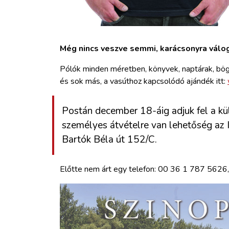
Még nincs veszve semmi, karácsonyra válo
Pólók minden méretben, könyvek, naptárak, bögr
és sok más, a vasúthoz kapcsolódó ajándék itt:
Postán december 18-áig adjuk fel a k
személyes átvételre van lehetőség az
Bartók Béla út 152/C.
Előtte nem árt egy telefon: 00 36 1 787 5626,