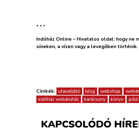
* * *
Indóház Online – Hivatalos oldal: hogy ne ma
síneken, a vízen vagy a levegőben történik
Címkék:
utasellátó
blog
webshop
webár
indóház webáruház
karácsony
könyv
póló
KAPCSOLÓDÓ HÍRE