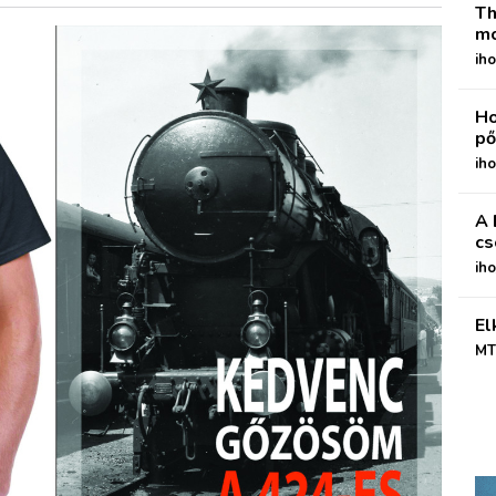
Th
mo
iho
Ho
pő
iho
A 
cs
ih
El
MT