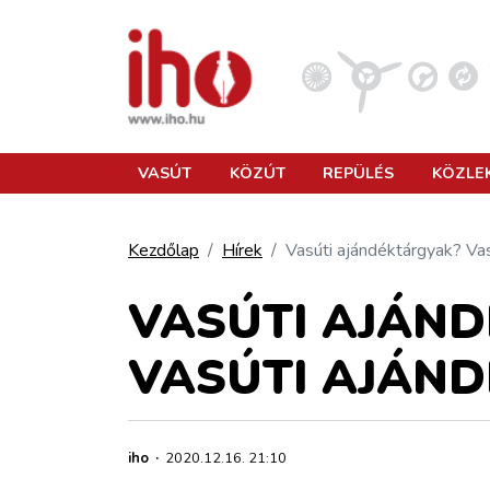
VASÚT
VASÚT
KÖZÚT
REPÜLÉS
KÖZLE
KÖZÚT
Kezdőlap
Hírek
Vasúti ajándéktárgyak? Vas
REPÜLÉS
VASÚTI AJÁN
VASÚTI AJÁND
KÖZLEKEDÉSFEJLESZTÉS
ELLÁTÁSI LÁNC
iho
·
2020.12.16. 21:10