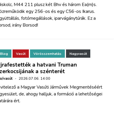
iskolc, M44 211 plusz két Bhv és három Ea(m)s.
özreműködik egy 256-os és egy C56-os Ikarus.
gyüttállás, fotómegállások, iparvágánytúrák. Ez a
orsod, irány Borsod!
Blog
Vasút
Vörösszemhatás
Nagyvasút
jrafestették a hatvani Truman
zerkocsijának a szénterét
ho/vasút
·
2026.07.06. 14:00
ivitelező a Magyar Vasúti Járművek Megmentéséért
gyesület, de, ahogy halljuk, a formáció a lehetőségei
atárára ért.