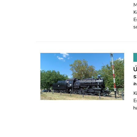
M
K
E
s
Ú
s
i
K
E
h