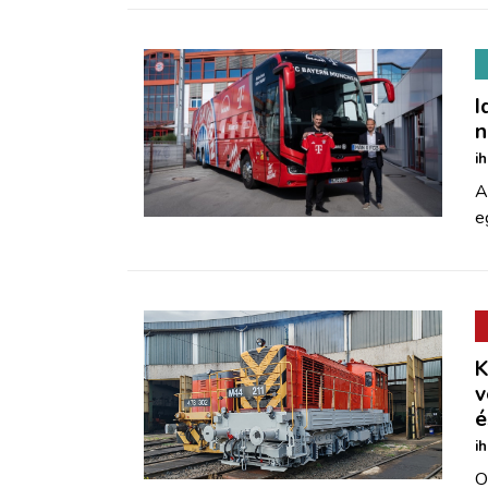
I
n
i
A
e
K
v
é
i
O