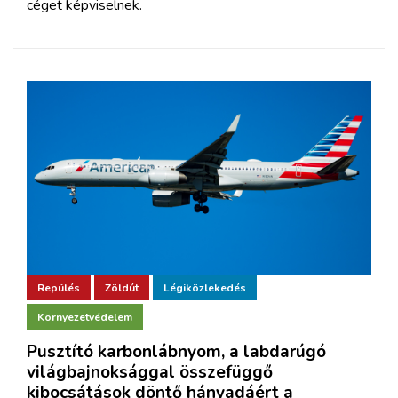
céget képviselnek.
Repülés
Zöldút
Légiközlekedés
Környezetvédelem
Pusztító karbonlábnyom, a labdarúgó
világbajnoksággal összefüggő
kibocsátások döntő hányadáért a