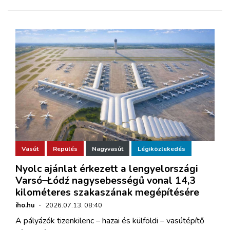
Vasút
Repülés
Nagyvasút
Légiközlekedés
Nyolc ajánlat érkezett a lengyelországi
Varsó–Łódź nagysebességű vonal 14,3
kilométeres szakaszának megépítésére
iho.hu
·
2026.07.13. 08:40
A pályázók tizenkilenc – hazai és külföldi – vasútépítő