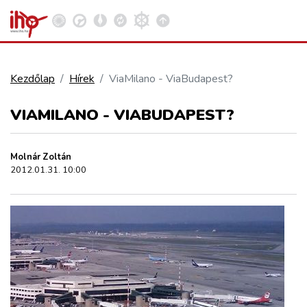
Kezdőlap
Hírek
ViaMilano - ViaBudapest?
VASÚT
VIAMILANO - VIABUDAPEST?
Kosár megtekintése
KÖZÚT
Molnár Zoltán
2012.01.31. 10:00
REPÜLÉS
KÖZLEKEDÉSFEJLESZTÉS
ELLÁTÁSI LÁNC