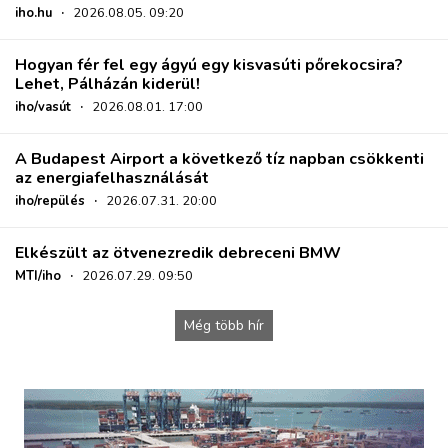
iho.hu
·
2026.08.05. 09:20
Hogyan fér fel egy ágyú egy kisvasúti pőrekocsira?
Lehet, Pálházán kiderül!
iho/vasút
·
2026.08.01. 17:00
A Budapest Airport a következő tíz napban csökkenti
az energiafelhasználását
iho/repülés
·
2026.07.31. 20:00
Elkészült az ötvenezredik debreceni BMW
MTI/iho
·
2026.07.29. 09:50
Még több hír