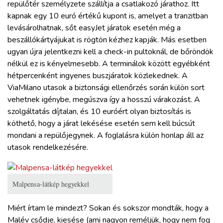
repülőtér személyzete szállítja a csatlakozó járathoz. Itt
kapnak egy 10 euró értékű kupont is, amelyet a tranzitban
levásárolhatnak, sőt easyJet járatok esetén még a
beszállókártyájukat is rögtön kézhez kapják. Más esetben
ugyan újra jelentkezni kell a check-in pultoknál, de bőröndök
nélkül ez is kényelmesebb. A terminálok között egyébként
hétpercenként ingyenes buszjáratok közlekednek. A
ViaMilano utasok a biztonsági ellenőrzés során külön sort
vehetnek igénybe, megúszva így a hosszú várakozást. A
szolgáltatás díjtalan, és 10 euróért olyan biztosítás is
köthető, hogy a járat lekésése esetén sem kell búcsút
mondani a repülőjegynek. A foglalásra külön honlap áll az
utasok rendelkezésére.
Malpensa-látkép hegyekkel
Miért írtam le mindezt? Sokan és sokszor mondták, hogy a
Malév csődje, kiesése (ami nagyon reméljük, hogy nem fog