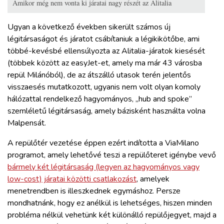
Amikor még nem vonta ki járatai nagy részét az Alitalia
Ugyan a következő években sikerült számos új
légitársaságot és járatot csábítaniuk a légikikötőbe, ami
többé-kevésbé ellensúlyozta az Alitalia-járatok kiesését
(többek között az easyJet-et, amely ma már 43 városba
repül Milánóból), de az átszálló utasok terén jelentős
visszaesés mutatkozott, ugyanis nem volt olyan komoly
hálózattal rendelkező hagyományos, „hub and spoke”
szemléletű légitársaság, amely bázisként használta volna
Malpensát.
A repülőtér vezetése éppen ezért indította a ViaMilano
programot, amely lehetővé teszi a repülőteret igénybe vevő
bármely két légitársaság (legyen az hagyományos vagy
low-cost) járatai közötti csatlakozást
, amelyek
menetrendben is illeszkednek egymáshoz. Persze
mondhatnánk, hogy ez anélkül is lehetséges, hiszen minden
probléma nélkül vehetünk két különálló repülőjegyet, majd a