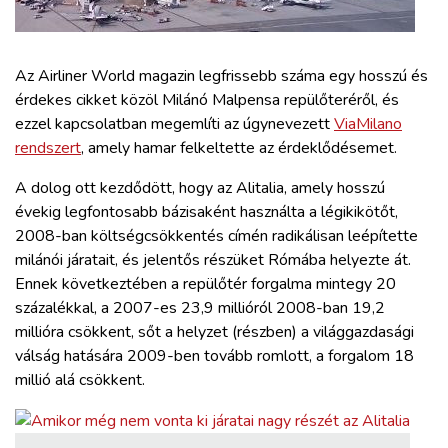
ZÖLDÚT
HAJÓZÁS
Az Airliner World magazin legfrissebb száma egy hosszú és
érdekes cikket közöl Milánó Malpensa repülőteréről, és
ezzel kapcsolatban megemlíti az úgynevezett
ViaMilano
BLOG
rendszert
, amely hamar felkeltette az érdeklődésemet.
ARCHÍVUM
A dolog ott kezdődött, hogy az Alitalia, amely hosszú
évekig legfontosabb bázisaként használta a légikikötőt,
2008-ban költségcsökkentés címén radikálisan leépítette
WEBSHOP
milánói járatait, és jelentős részüket Rómába helyezte át.
Ennek következtében a repülőtér forgalma mintegy 20
BELÉPÉS
százalékkal, a 2007-es 23,9 millióról 2008-ban 19,2
millióra csökkent, sőt a helyzet (részben) a világgazdasági
válság hatására 2009-ben tovább romlott, a forgalom 18
REGISZTRÁCIÓ
millió alá csökkent.