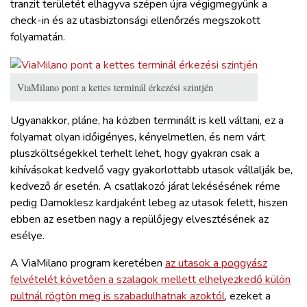
tranzit területét elhagyva szépen újra végigmegyünk a
check-in és az utasbiztonsági ellenőrzés megszokott
folyamatán.
ViaMilano pont a kettes terminál érkezési szintjén
Ugyanakkor, pláne, ha közben terminált is kell váltani, ez a
folyamat olyan időigényes, kényelmetlen, és nem várt
pluszköltségekkel terhelt lehet, hogy gyakran csak a
kihívásokat kedvelő vagy gyakorlottabb utasok vállalják be,
kedvező ár esetén. A csatlakozó járat lekésésének réme
pedig Damoklesz kardjaként lebeg az utasok felett, hiszen
ebben az esetben nagy a repülőjegy elvesztésének az
esélye.
A ViaMilano program keretében
az utasok a poggyász
felvételét követően a szalagok mellett elhelyezkedő külön
pultnál rögtön meg is szabadulhatnak azoktól
, ezeket a