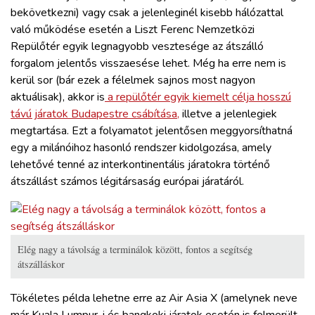
bekövetkezni) vagy csak a jelenleginél kisebb hálózattal
való működése esetén a Liszt Ferenc Nemzetközi
Repülőtér egyik legnagyobb vesztesége az átszálló
forgalom jelentős visszaesése lehet. Még ha erre nem is
kerül sor (bár ezek a félelmek sajnos most nagyon
aktuálisak), akkor is
a repülőtér egyik kiemelt célja hosszú
távú járatok Budapestre csábítása,
illetve a jelenlegiek
megtartása. Ezt a folyamatot jelentősen meggyorsíthatná
egy a milánóihoz hasonló rendszer kidolgozása, amely
lehetővé tenné az interkontinentális járatokra történő
átszállást számos légitársaság európai járatáról.
Elég nagy a távolság a terminálok között, fontos a segítség
átszálláskor
Tökéletes példa lehetne erre az Air Asia X (amelynek neve