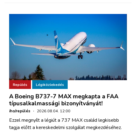
Repülés
Légiközlekedés
A Boeing B737-7 MAX megkapta a FAA
típusalkalmassági bizonyítványát!
iho/repülés
·
2026.08.04. 12:00
Ezzel megnyílt a légiút a 737 MAX család legkisebb
tagja előtt a kereskedelmi szolgálat megkezdéséhez.