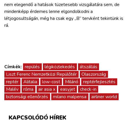
nem elegendő a hatások tüzetesebb vizsgálatára sem, de
mindenképp érdemes lenne elgondolkodni a
létjogosultságán, még ha csak egy „B” tervként tekintünk is
rá.
Címkék:
repülés
légiközlekedés
átszállás
Liszt Ferenc Nemzetközi Repülőtér
Olaszország
reptér
Alitalia
low-cost
Milánó
reptérfejlesztés
Malév
róma
air asia x
easyjet
check-in
biztonsági ellenőrzés
milano malpensa
airliner world
KAPCSOLÓDÓ HÍREK