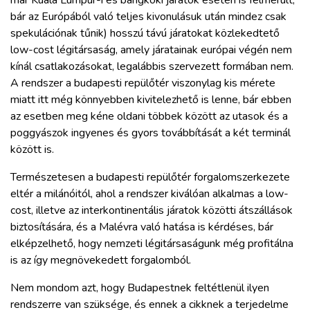
már Kuala Lumpur-i és bangkoki járatok esetén is felmerült,
bár az Európából való teljes kivonulásuk után mindez csak
spekulációnak tűnik) hosszú távú járatokat közlekedtető
low-cost légitársaság, amely járatainak európai végén nem
kínál csatlakozásokat, legalábbis szervezett formában nem.
A rendszer a budapesti repülőtér viszonylag kis mérete
miatt itt még könnyebben kivitelezhető is lenne, bár ebben
az esetben meg kéne oldani többek között az utasok és a
poggyászok ingyenes és gyors továbbítását a két terminál
között is.
Természetesen a budapesti repülőtér forgalomszerkezete
eltér a milánóitól, ahol a rendszer kiválóan alkalmas a low-
cost, illetve az interkontinentális járatok közötti átszállások
biztosítására, és a Malévra való hatása is kérdéses, bár
elképzelhető, hogy nemzeti légitársaságunk még profitálna
is az így megnövekedett forgalomból.
Nem mondom azt, hogy Budapestnek feltétlenül ilyen
rendszerre van szüksége, és ennek a cikknek a terjedelme