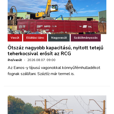
Vasút
Ellátási lánc
Nagyvasút
Szállítmányozás
Ötszáz nagyobb kapacitású, nyitott tetejű
teherkocsival erősít az RCG
iho/vasút
·
2026.08.07. 09:00
Az Eanos-y típusú vagonokkal könnyűfémhulladékot
fognak szállítani. Száztíz már termel is.