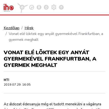
Kezdőlap
Hírek
Vonat elé löktek egy anyát gyermekével Frankfurtban, a
VASÚT
gyermek meghalt
Kosár megtekintése
VONAT ELÉ LÖKTEK EGY ANYÁT
KÖZÚT
GYERMEKÉVEL FRANKFURTBAN, A
GYERMEK MEGHALT
REPÜLÉS
MTI
KÖZLEKEDÉSFEJLESZTÉS
2019.07.29. 16:05
ELLÁTÁSI LÁNC
Az áldozat édesanyja még el tudott menekülni a vágányra