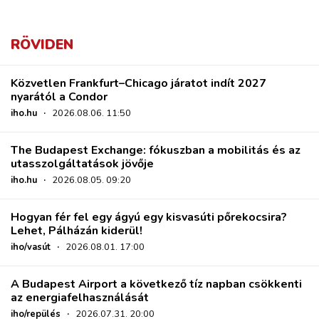
RÖVIDEN
Közvetlen Frankfurt–Chicago járatot indít 2027
nyarától a Condor
iho.hu
·
2026.08.06. 11:50
The Budapest Exchange: fókuszban a mobilitás és az
utasszolgáltatások jövője
iho.hu
·
2026.08.05. 09:20
Hogyan fér fel egy ágyú egy kisvasúti pőrekocsira?
Lehet, Pálházán kiderül!
iho/vasút
·
2026.08.01. 17:00
A Budapest Airport a következő tíz napban csökkenti
az energiafelhasználását
iho/repülés
·
2026.07.31. 20:00