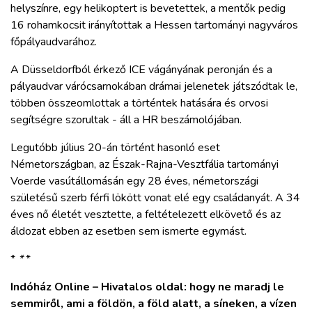
helyszínre, egy helikoptert is bevetettek, a mentők pedig
16 rohamkocsit irányítottak a Hessen tartományi nagyváros
főpályaudvarához.
A Düsseldorfból érkező ICE vágányának peronján és a
pályaudvar várócsarnokában drámai jelenetek játszódtak le,
többen összeomlottak a történtek hatására és orvosi
segítségre szorultak - áll a HR beszámolójában.
Legutóbb július 20-án történt hasonló eset
Németországban, az Észak-Rajna-Vesztfália tartományi
Voerde vasútállomásán egy 28 éves, németországi
születésű szerb férfi lökött vonat elé egy családanyát. A 34
éves nő életét vesztette, a feltételezett elkövető és az
áldozat ebben az esetben sem ismerte egymást.
*
*
*
Indóház Online – Hivatalos oldal: hogy ne maradj le
semmiről, ami a földön, a föld alatt, a síneken, a vízen