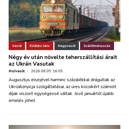
Vasút
Ellátási lánc
Nagyvasút
Szállítmányozás
Négy év után növelte teherszállítási árait
az Ukrán Vasutak
iho/vasút
·
2026.08.05. 16:05
Augusztus elsejével harminc százalékkal drágultak az
Ukrzaliznyicja szolgáltatásai, az üres kocsikért számolt
díjak viszont egységessé váltak. Jövő januártól újabb
emelés jöhet.