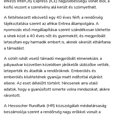
érkező InterCity Express (ICE) nagysebességű vonat elől, a
ZÖLDÚT
kisfiú viszont a szerelvény alá került és szörnyethalt.
HAJÓZÁS
A feltételezett elkövető egy 40 éves férfi, a rendőrség
tájékoztatása szerint az afrikai Eritrea állampolgára. A
nyomozás első megállapításai szerint szándékosan lökhette
BLOG
a sínek közé a 40 éves nőt és gyermekét, és megpróbált
letaszítani egy harmadik embert is, akinek sikerült elhárítania
ARCHÍVUM
a támadást.
A sötét ruhát viselő támadó megpróbált elmenekülni, a
WEBSHOP
pályaudvar közvetlen közelében járókelők üldözőbe vették,
leteperték és átadták a rendőröknek. Emberölés és
emberölés kísérletének gyanúja miatt indítottal eljárást
BELÉPÉS
ellene. Az eset délelőtt történt. Nincsenek arra utaló
adatok, hogy a gyanúsított ismerte volna mindazokat, akikre
REGISZTRÁCIÓ
rárontott.
A Hessischer Rundfunk (HR) közszolgálati médiatársaság
beszámolója szerint a rendőrség nagy erőkkel vonult a