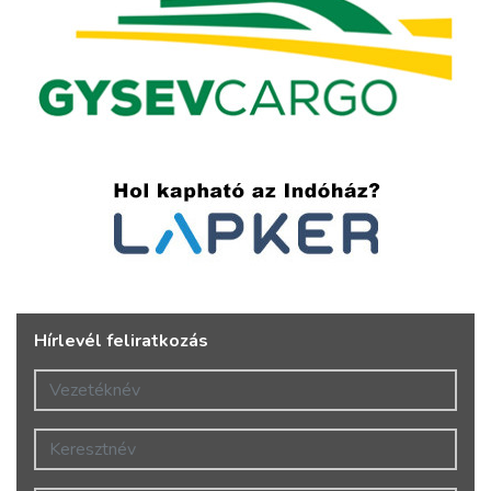
Hírlevél feliratkozás
Vezetéknév
Keresztnév