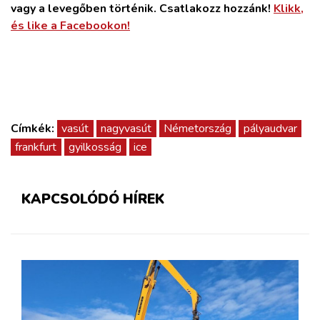
vagy a levegőben történik. Csatlakozz hozzánk!
Klikk,
és like a Facebookon!
Címkék:
vasút
nagyvasút
Németország
pályaudvar
frankfurt
gyilkosság
ice
KAPCSOLÓDÓ HÍREK