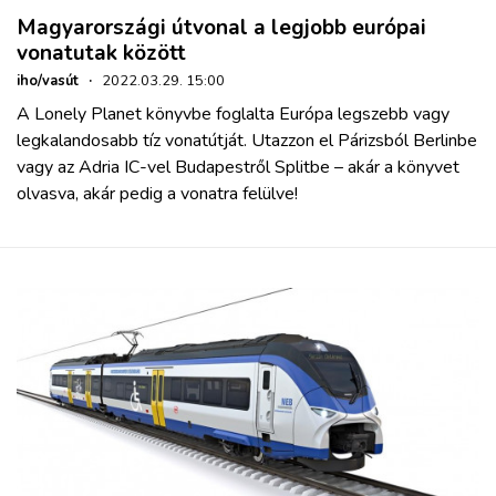
Magyarországi útvonal a legjobb európai
vonatutak között
iho/vasút
·
2022.03.29. 15:00
A Lonely Planet könyvbe foglalta Európa legszebb vagy
legkalandosabb tíz vonatútját. Utazzon el Párizsból Berlinbe
vagy az Adria IC-vel Budapestről Splitbe – akár a könyvet
olvasva, akár pedig a vonatra felülve!