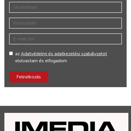
Vezetéknév
Keresztnév
E-mail cím
az
Adatvédelmi és adatkezelési szabályzatot
elolvastam és elfogadom
Feliratkozás