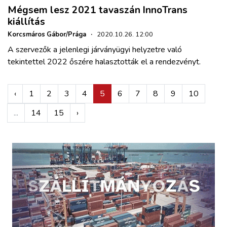
Mégsem lesz 2021 tavaszán InnoTrans
kiállítás
Korcsmáros Gábor/Prága
·
2020.10.26. 12:00
A szervezők a jelenlegi járványügyi helyzetre való
tekintettel 2022 őszére halasztották el a rendezvényt.
‹
1
2
3
4
5
6
7
8
9
10
...
14
15
›