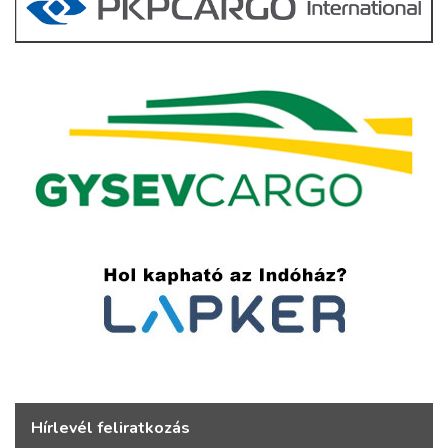
Hírlevél feliratkozás