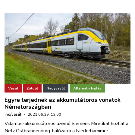
Vasút
Zöldút
Nagyvasút
Alternatív hajtás
Egyre terjednek az akkumulátoros vonatok
Németországban
iho/vasút
·
2021.06.29. 12:00
Villamos-akkumulátoros üzemű Siemens Mireókat hozhat a
Netz Ostbrandenburg-hálózatra a Niederbarnimer