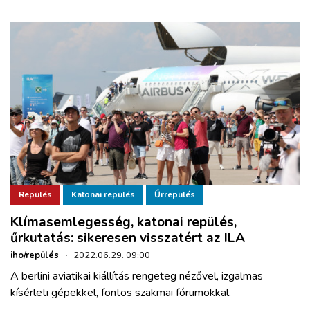
Repülés
Katonai repülés
Űrrepülés
Klímasemlegesség, katonai repülés,
űrkutatás: sikeresen visszatért az ILA
iho/repülés
·
2022.06.29. 09:00
A berlini aviatikai kiállítás rengeteg nézővel, izgalmas
kísérleti gépekkel, fontos szakmai fórumokkal.