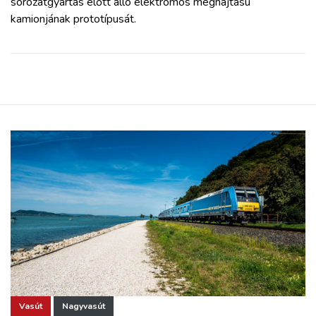
sorozatgyártás előtt álló elektromos meghajtású
kamionjának prototípusát.
Vasút
Nagyvasút