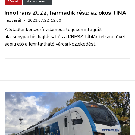
ZÖLDÚT
Vasút
Városi vasút
InnoTrans 2022, harmadik rész: az okos TINA
HAJÓZÁS
iho/vasút
·
2022.07.22. 12:00
A Stadler korszerű villamosa teljesen integrált
alacsonypadlós hajtással és a KRESZ-táblák felismerével
BLOG
segíti elő a fenntartható városi közlekedést.
ARCHÍVUM
WEBSHOP
BELÉPÉS
REGISZTRÁCIÓ