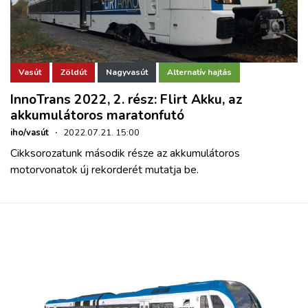
Vasút
Zöldút
Nagyvasút
Alternatív hajtás
InnoTrans 2022, 2. rész: Flirt Akku, az
akkumulátoros maratonfutó
iho/vasút
·
2022.07.21. 15:00
Cikksorozatunk második része az akkumulátoros
motorvonatok új rekorderét mutatja be.