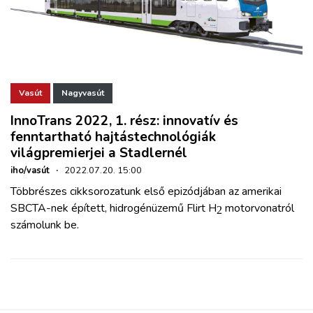
Vasút
Nagyvasút
InnoTrans 2022, 1. rész: innovatív és
fenntartható hajtástechnológiák
világpremierjei a Stadlernél
iho/vasút
·
2022.07.20. 15:00
Többrészes cikksorozatunk első epizódjában az amerikai
SBCTA-nek épített, hidrogénüzemű Flirt H
motorvonatról
2
számolunk be.