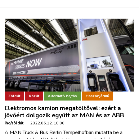
Zöldút
Közút
Alternatív hajtás
Haszonjármű
Elektromos kamion megatöltővel: ezért a
jövőért dolgozik együtt az MAN és az ABB
iho/zöldút
·
2022.06.12. 18:00
A MAN Truck & Bus Berlin Tempelhofban mutatta be a