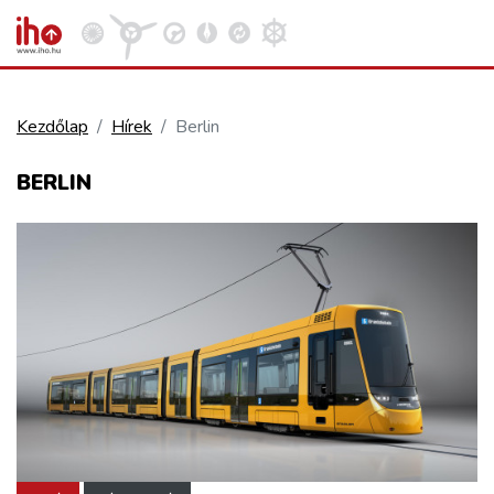
Kezdőlap
Hírek
Berlin
VASÚT
BERLIN
Kosár megtekintése
KÖZÚT
REPÜLÉS
KÖZLEKEDÉSFEJLESZTÉS
ELLÁTÁSI LÁNC