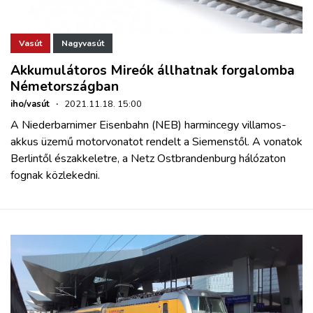
Vasút
Nagyvasút
Akkumulátoros Mireók állhatnak forgalomba
Németországban
iho/vasút
·
2021.11.18. 15:00
A Niederbarnimer Eisenbahn (NEB) harmincegy villamos-
akkus üzemű motorvonatot rendelt a Siemenstől. A vonatok
Berlintől északkeletre, a Netz Ostbrandenburg hálózaton
fognak közlekedni.