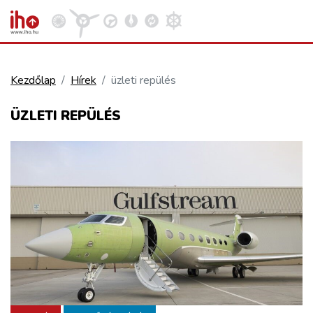
Kezdőlap
Hírek
üzleti repülés
VASÚT
ÜZLETI REPÜLÉS
Kosár megtekintése
KÖZÚT
REPÜLÉS
KÖZLEKEDÉSFEJLESZTÉS
ELLÁTÁSI LÁNC