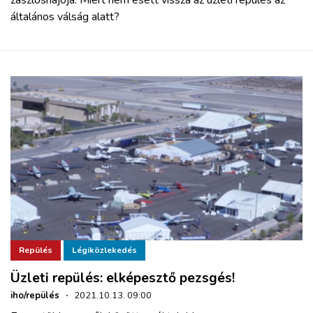
általános válság alatt?
Repülés
Légiközlekedés
Üzleti repülés: elképesztő pezsgés!
iho/repülés
·
2021.10.13. 09:00