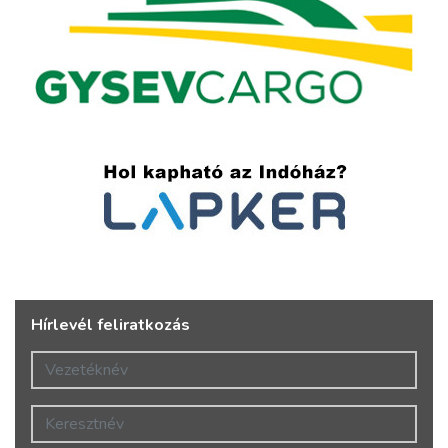
Hírlevél feliratkozás
Vezetéknév
Keresztnév