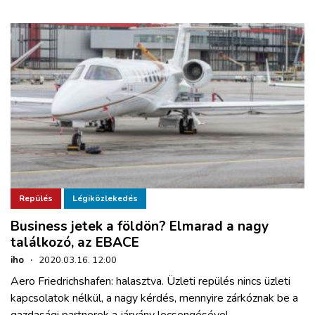
Repülés
Légiközlekedés
Business jetek a földön? Elmarad a nagy
találkozó, az EBACE
iho
·
2020.03.16. 12:00
Aero Friedrichshafen: halasztva. Üzleti repülés nincs üzleti
kapcsolatok nélkül, a nagy kérdés, mennyire zárkóznak be a
gazdasági partnerek a járvány lecsengésével.