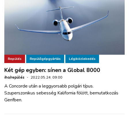
Repülés
Repülőgépgyártás
Légiközlekedés
Két gép egyben: sínen a Global 8000
iho/repülés
·
2022.05.24. 09:00
A Concorde után a leggyorsabb polgári típus.
Szuperszonikus sebesség Kalifornia fölött, bemutatkozás
Genfben.