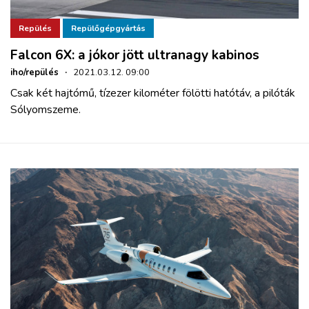
Repülés
Repülőgépgyártás
Falcon 6X: a jókor jött ultranagy kabinos
iho/repülés
·
2021.03.12. 09:00
Csak két hajtómű, tízezer kilométer fölötti hatótáv, a pilóták
Sólyomszeme.