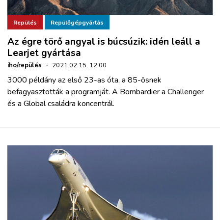
Repülés
Repülőgépgyártás
Az égre törő angyal is búcsúzik: idén leáll a
Learjet gyártása
iho/repülés
·
2021.02.15. 12:00
3000 példány az első 23-as óta, a 85-ösnek
befagyasztották a programját. A Bombardier a Challenger
és a Global családra koncentrál.