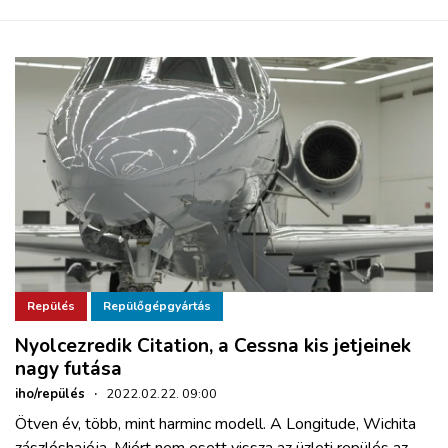
Repülés
Repülőgépgyártás
Nyolcezredik Citation, a Cessna kis jetjeinek
nagy futása
iho/repülés
·
2022.02.22. 09:00
Ötven év, több, mint harminc modell. A Longitude, Wichita
zászlóshajója. Miért nem esett vissza az üzleti repülés az