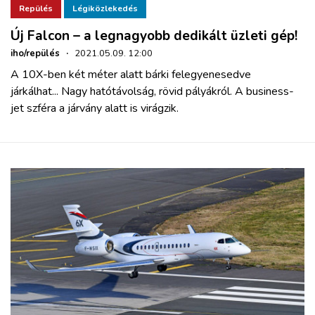
Repülés
Légiközlekedés
Új Falcon – a legnagyobb dedikált üzleti gép!
iho/repülés
·
2021.05.09. 12:00
A 10X-ben két méter alatt bárki felegyenesedve
járkálhat... Nagy hatótávolság, rövid pályákról. A business-
jet szféra a járvány alatt is virágzik.