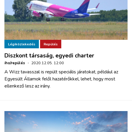
Légiközlekedés
Repülés
Diszkont társaság, egyedi charter
iho/repülés
·
2020.12.05. 12:00
A Wizz tavasszal is repült speciális járatokat, például az
Egyesült Államok felől hazatérőkkel, lehet, hogy most
ellenkező lesz az irány.