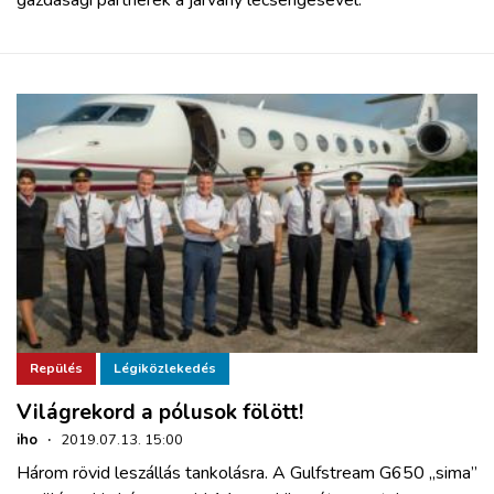
Repülés
Légiközlekedés
Világrekord a pólusok fölött!
iho
·
2019.07.13. 15:00
Három rövid leszállás tankolásra. A Gulfstream G650 „sima”