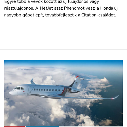
Egyre több a vevők között az új tulajdonos vagy
résztulajdonos. A NetJet száz Phenomot vesz, a Honda új,
nagyobb gépet épít, továbbfejlesztik a Citation-családot.