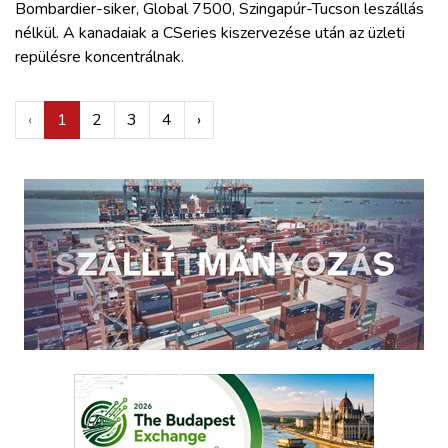
Bombardier-siker, Global 7500, Szingapúr-Tucson leszállás
nélkül. A kanadaiak a CSeries kiszervezése után az üzleti
repülésre koncentrálnak.
‹
1
2
3
4
›