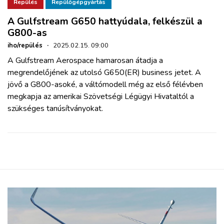
ZÖLDÚT
Repülés
Repülőgépgyártás
A Gulfstream G650 hattyúdala, felkészül a
G800-as
HAJÓZÁS
iho/repülés
·
2025.02.15. 09:00
A Gulfstream Aerospace hamarosan átadja a
BLOG
megrendelőjének az utolsó G650(ER) business jetet. A
jövő a G800-asoké, a váltómodell még az első félévben
ARCHÍVUM
megkapja az amerikai Szövetségi Légügyi Hivataltól a
szükséges tanúsítványokat.
WEBSHOP
BELÉPÉS
REGISZTRÁCIÓ