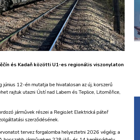
ěčín és Kadaň közötti U1-es regionális viszonylaton
június 12-én mutatja be hivatalosan az új, korszerű
et rajtuk utazni Ústí nad Labem és Teplice, Litoměřice,
ordozó járművek részei a RegioJet Elektrická páteř
zolgáltatási szerződésének.
rvonatot tervez forgalomba helyeztetni 2026 végéig; a
 A hosszabb járműveken 228 ülő- és 14 kerékpárhely