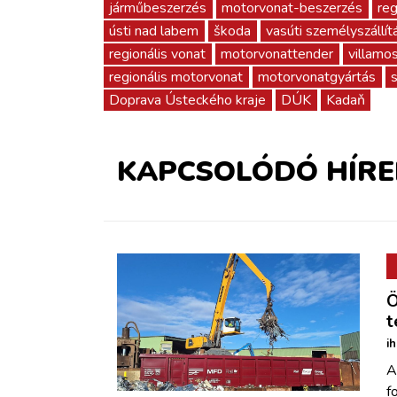
járműbeszerzés
motorvonat-beszerzés
reg
ústi nad labem
škoda
vasúti személyszállít
regionális vonat
motorvonattender
villamo
regionális motorvonat
motorvonatgyártás
Doprava Ústeckého kraje
DÚK
Kadaň
KAPCSOLÓDÓ HÍRE
Ö
t
i
A
f