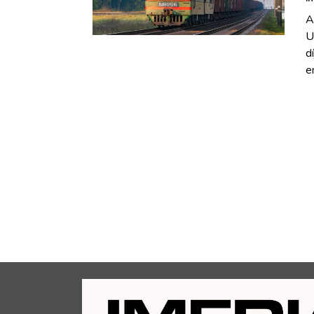
A
U
d
e