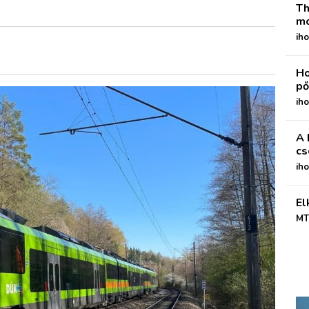
Th
mo
iho
Ho
pő
iho
A 
cs
ih
El
MT