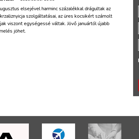
ugusztus elsejével harminc százalékkal drágultak az
krzaliznyicja szolgáltatásai, az üres kocsikért számolt
íjak viszont egységessé váltak. Jövő januártól újabb
melés jöhet.