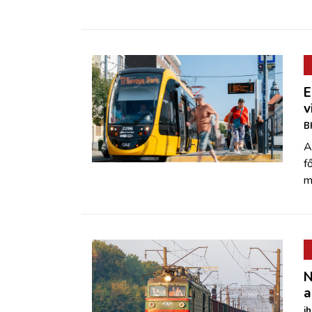
E
v
B
A
f
m
N
a
i