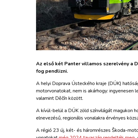
Az első két Panter villamos szerelvény a D
fog pendlizni.
A helyi Doprava Ústeckého kraje (DÚK) hatóság 
motorvonatokat, nem is akárhogy: ingyenesen leh
valamint Děčín között.
A kívül-belül a DÚK zöld színvilágát magukon h
elnevezésű, regionális vonalakra érvényes közs
A régió 23 új, két- és háromrészes Škoda-moto
vonatokat
még 2024 tavaszán rendelték meg
.