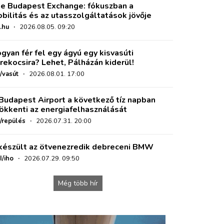
e Budapest Exchange: fókuszban a
bilitás és az utasszolgáltatások jövője
.hu
·
2026.08.05. 09:20
gyan fér fel egy ágyú egy kisvasúti
rekocsira? Lehet, Pálházán kiderül!
/vasút
·
2026.08.01. 17:00
Budapest Airport a következő tíz napban
ökkenti az energiafelhasználását
o/repülés
·
2026.07.31. 20:00
készült az ötvenezredik debreceni BMW
I/iho
·
2026.07.29. 09:50
Még több hír