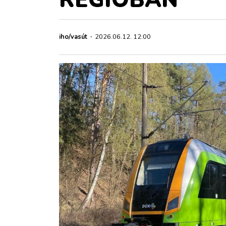
ZÖLDÚT
HAJÓZÁS
iho/vasút
·
2026.06.12. 12:00
BLOG
ARCHÍVUM
WEBSHOP
BELÉPÉS
REGISZTRÁCIÓ