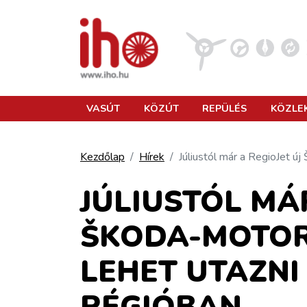
VASÚT
VASÚT
KÖZÚT
REPÜLÉS
KÖZLE
KÖZÚT
Kezdőlap
Hírek
Júliustól már a RegioJet ú
REPÜLÉS
JÚLIUSTÓL MÁR
ŠKODA-MOTOR
KÖZLEKEDÉSFEJLESZTÉS
LEHET UTAZNI
ELLÁTÁSI LÁNC
RÉGIÓBAN