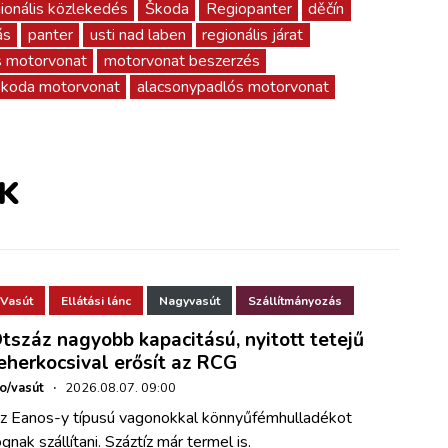
ionális közlekedés
Škoda
Regiopanter
děčín
ás
panter
usti nad laben
regionális járat
s motorvonat
motorvonat beszerzés
skoda motorvonat
alacsonypadlós motorvonat
K
Vasút
Ellátási lánc
Nagyvasút
Szállítmányozás
tszáz nagyobb kapacitású, nyitott tetejű
eherkocsival erősít az RCG
ho/vasút
·
2026.08.07. 09:00
z Eanos-y típusú vagonokkal könnyűfémhulladékot
ognak szállítani. Száztíz már termel is.