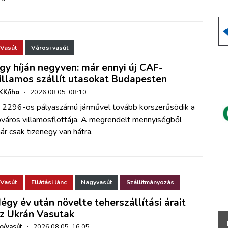
Vasút
Városi vasút
gy híján negyven: már ennyi új CAF-
illamos szállít utasokat Budapesten
KK/iho
·
2026.08.05. 08:10
 2296-os pályaszámú járművel tovább korszerűsödik a
őváros villamosflottája. A megrendelt mennyiségből
ár csak tizenegy van hátra.
Vasút
Ellátási lánc
Nagyvasút
Szállítmányozás
égy év után növelte teherszállítási árait
z Ukrán Vasutak
ho/vasút
·
2026.08.05. 16:05