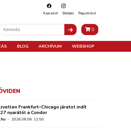
Kapcsolat
Belépés
Regisztráció
0
ZÁS
BLOG
ARCHÍVUM
WEBSHOP
ÖVIDEN
zvetlen Frankfurt–Chicago járatot indít
27 nyarától a Condor
.hu
·
2026.08.06. 11:50