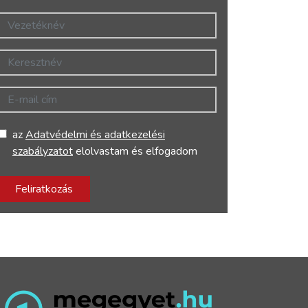
Vezetéknév
Keresztnév
E-mail cím
az
Adatvédelmi és adatkezelési
szabályzatot
elolvastam és elfogadom
Feliratkozás