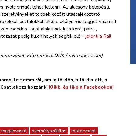
s nyolc bringát lehet feltenni. Az alacsony belépésű,
 szerelvényeket többek között utastájékoztató
kozókkal, asztalokkal, első osztályú részleggel, valamint
ályon csendes zónát alakítanak ki, a kerékpárral,
tazását pedig külön helyek segítik elő –
jelenti a Rail
otorvonat. Kép forrása: DÚK / railmarket.com)
radj le semmiről, ami a földön, a föld alatt, a
. Csatlakozz hozzánk!
Klikk, és like a Facebookon!
magánvasút
személyszállítás
motorvonat