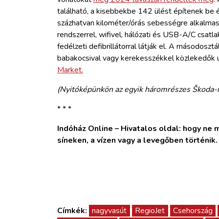
található, a kisebbekbe 142 ülést építenek be é
százhatvan kilométer/órás sebességre alkalmas
rendszerrel, wifivel, hálózati és USB-A/C csatla
fedélzeti defibrillátorral látják el. A másodoszt
babakocsival vagy kerekesszékkel közlekedők u
Market.
(Nyitóképünkön az egyik háromrészes Škoda-m
* * *
Indóház Online – Hivatalos oldal: hogy ne ma
síneken, a vízen vagy a levegőben történik
Címkék:
nagyvasút
RegioJet
Csehország